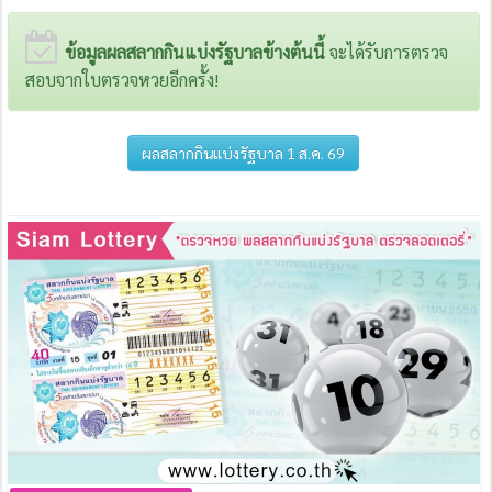
ข้อมูลผลสลากกินแบ่งรัฐบาลข้างต้นนี้
จะได้รับการตรวจ
สอบจากใบตรวจหวยอีกครั้ง!
ผลสลากกินแบ่งรัฐบาล 1 ส.ค. 69