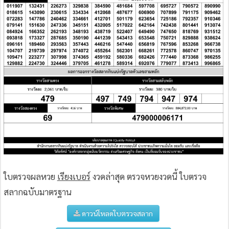
ใบตรวจผลหวย
เรียงเบอร์
งวดล่าสุด ตรวจหวยงวดนี้ ใบตรวจ
สลากฉบับมาตรฐาน
ดาวน์โหลดใบตรวจสลาก