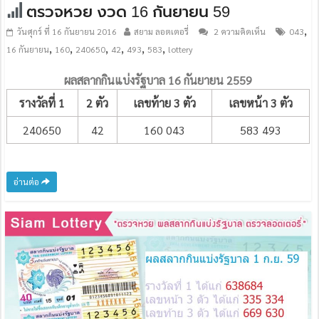
ตรวจหวย งวด 16 กันยายน 59
,
วันศุกร์ ที่ 16 กันยายน 2016
สยาม ลอตเตอรี่
2 ความคิดเห็น
043
,
,
,
,
,
,
16 กันยายน
160
240650
42
493
583
lottery
ผลสลากกินแบ่งรัฐบาล 16 กันยายน 2559
รางวัลที่ 1
2 ตัว
เลขท้าย 3 ตัว
เลขหน้า 3 ตัว
240650
42
160 043
583 493
อ่านต่อ