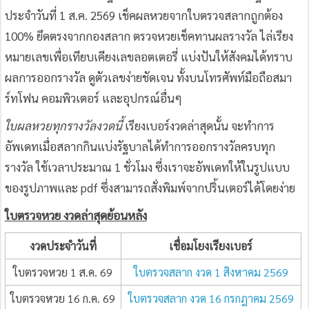
ประจำวันที่ 1 ส.ค. 2569 เช็คผลหวยจากใบตรวจสลากถูกต้อง
100% ยึดตรงจากกองสลาก ตรวจหวยเช็คทานผลรางวัล ไล่เรียง
หมายเลขเพื่อเทียบเคียงเลขลอตเตอรี่ แบ่งปันให้สังคมได้ทราบ
ผลการออกรางวัล ดูตัวเลขง่ายชัดเจน ทั้งบนโทรศัพท์มือถือสมา
ร์ทโฟน คอมพิวเตอร์ และอุปกรณ์อื่นๆ
ใบผลหวยทุกรางวัลงวดนี้
เรียงเบอร์งวดล่าสุดนั้น จะทำการ
อัพเดทเมื่อสลากกินแบ่งรัฐบาลได้ทำการออกรางวัลครบทุก
รางวัล ใช้เวลาประมาณ 1 ชั่วโมง ซึ่งเราจะอัพเดทให้ในรูปแบบ
ของรูปภาพและ pdf ซึ่งสามารถสั่งพิมพ์จากปริ้นเตอร์ได้โดยง่าย
ใบตรวจหวย งวดล่าสุดย้อนหลัง
งวดประจำวันที่
เชื่อมโยงเรียงเบอร์
ใบตรวจหวย 1 ส.ค. 69
ใบตรวจสลาก งวด 1 สิงหาคม 2569
ใบตรวจหวย 16 ก.ค. 69
ใบตรวจสลาก งวด 16 กรกฎาคม 2569