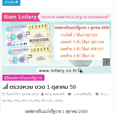
อ่านต่อ
ผลสลากกินแบ่งรัฐบาล
ตรวจหวย งวด 1 ตุลาคม 59
,
วันเสาร์ ที่ 1 ตุลาคม 2016
สยาม ลอตเตอรี่
1 ความคิดเห็น
017
1
,
,
,
,
,
,
ตุลาคม
194
280
33
458
887102
lottery
ผลสลากกินแบ่งรัฐบาล 1 ตุลาคม 2559