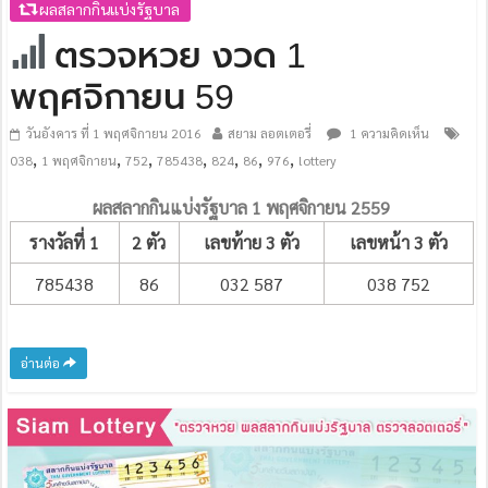
ผลสลากกินแบ่งรัฐบาล
ตรวจหวย งวด 1
พฤศจิกายน 59
วันอังคาร ที่ 1 พฤศจิกายน 2016
สยาม ลอตเตอรี่
1 ความคิดเห็น
,
,
,
,
,
,
,
038
1 พฤศจิกายน
752
785438
824
86
976
lottery
ผลสลากกินแบ่งรัฐบาล 1 พฤศจิกายน 2559
รางวัลที่ 1
2 ตัว
เลขท้าย 3 ตัว
เลขหน้า 3 ตัว
785438
86
032 587
038 752
อ่านต่อ