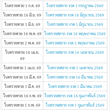
ใบตรวจหวย 1 ก.ค. 69
ใบตรวจสลาก งวด 1 กรกฎาคม 2569
ใบตรวจหวย 16 มิ.ย. 69
ใบตรวจสลาก งวด 16 มิถุนายน 2569
ใบตรวจหวย 1 มิ.ย. 69
ใบตรวจสลาก งวด 1 มิถุนายน 2569
ใบตรวจหวย 16 พ.ค. 69
ใบตรวจสลาก งวด 16 พฤษภาคม 2569
ใบตรวจหวย 2 พ.ค. 69
ใบตรวจสลาก งวด 2 พฤษภาคม 2569
ใบตรวจหวย 16 เม.ย.
ใบตรวจสลาก งวด 16 เมษายน 2569
69
ใบตรวจหวย 1 เม.ย. 69
ใบตรวจสลาก งวด 1 เมษายน 2569
ใบตรวจหวย 16 มี.ค. 69
ใบตรวจสลาก งวด 16 มีนาคม 2569
ใบตรวจหวย 1 มี.ค. 69
ใบตรวจสลาก งวด 1 มีนาคม 2569
ใบตรวจหวย 16 ก.พ. 69
ใบตรวจสลาก งวด 16 กุมภาพันธ์ 2569
ใบตรวจหวย 1 ก.พ. 69
ใบตรวจสลาก งวด 1 กุมภาพันธ์ 2569