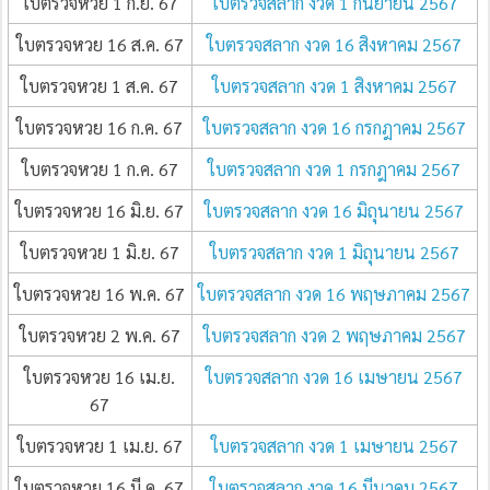
ใบตรวจหวย 1 ก.ย. 67
ใบตรวจสลาก งวด 1 กันยายน 2567
ใบตรวจหวย 16 ส.ค. 67
ใบตรวจสลาก งวด 16 สิงหาคม 2567
ใบตรวจหวย 1 ส.ค. 67
ใบตรวจสลาก งวด 1 สิงหาคม 2567
ใบตรวจหวย 16 ก.ค. 67
ใบตรวจสลาก งวด 16 กรกฎาคม 2567
ใบตรวจหวย 1 ก.ค. 67
ใบตรวจสลาก งวด 1 กรกฎาคม 2567
ใบตรวจหวย 16 มิ.ย. 67
ใบตรวจสลาก งวด 16 มิถุนายน 2567
ใบตรวจหวย 1 มิ.ย. 67
ใบตรวจสลาก งวด 1 มิถุนายน 2567
ใบตรวจหวย 16 พ.ค. 67
ใบตรวจสลาก งวด 16 พฤษภาคม 2567
ใบตรวจหวย 2 พ.ค. 67
ใบตรวจสลาก งวด 2 พฤษภาคม 2567
ใบตรวจหวย 16 เม.ย.
ใบตรวจสลาก งวด 16 เมษายน 2567
67
ใบตรวจหวย 1 เม.ย. 67
ใบตรวจสลาก งวด 1 เมษายน 2567
ใบตรวจหวย 16 มี.ค. 67
ใบตรวจสลาก งวด 16 มีนาคม 2567