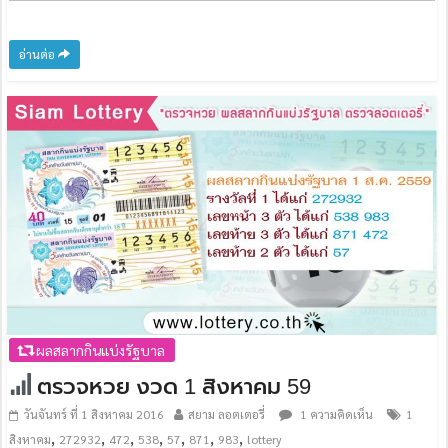
อ่านต่อ
ผลสลากกินแบ่งรัฐบาล
ตรวจหวย งวด 1 สิงหาคม 59
วันจันทร์ ที่ 1 สิงหาคม 2016
สยาม ลอตเตอรี่
1 ความคิดเห็น
1
,
,
,
,
,
,
,
สิงหาคม
272932
472
538
57
871
983
lottery