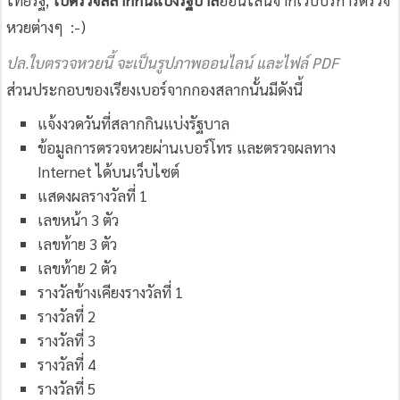
ไทยรัฐ,
ใบตรวจสลากกินแบ่งรัฐบาล
ออนไลน์จากเว็บบริการตรวจ
หวยต่างๆ :-)
ปล.ใบตรวจหวยนี้ จะเป็นรูปภาพออนไลน์ และไฟล์ PDF
ส่วนประกอบของเรียงเบอร์จากกองสลากนั้นมีดังนี้
แจ้งงวดวันที่สลากกินแบ่งรัฐบาล
ข้อมูลการตรวจหวยผ่านเบอร์โทร และตรวจผลทาง
Internet ได้บนเว็บไซต์
แสดงผลรางวัลที่ 1
เลขหน้า 3 ตัว
เลขท้าย 3 ตัว
เลขท้าย 2 ตัว
รางวัลข้างเคียงรางวัลที่ 1
รางวัลที่ 2
รางวัลที่ 3
รางวัลที่ 4
รางวัลที่ 5