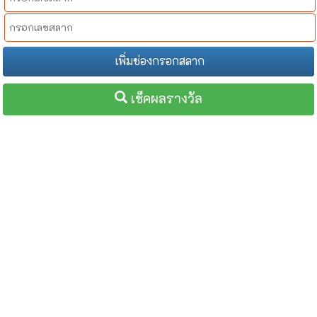
เพิ่มช่องกรอกสลาก
เช็คผลรางวัล