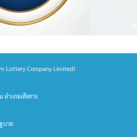
iam Lottery Company Limited)
ยน อำเภอเสิงสาง
ัฐบาล