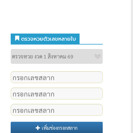
ตรวจหวยตัวเลขหลายใบ
เพิ่มช่องกรอกสลาก