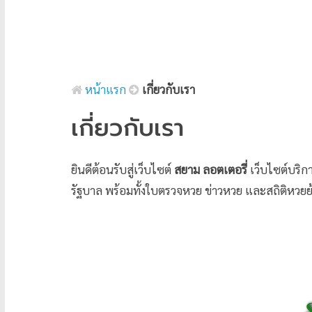
หน้าแรก
เกี่ยวกับเรา
เกี่ยวกับเรา
ยินดีต้อนรับสู่เว็บไซต์
สยาม ลอตเตอรี่
เว็บไซต์บริก
รัฐบาล พร้อมทั้งใบตรวจหวย ข่าวหวย และสถิติหวยย