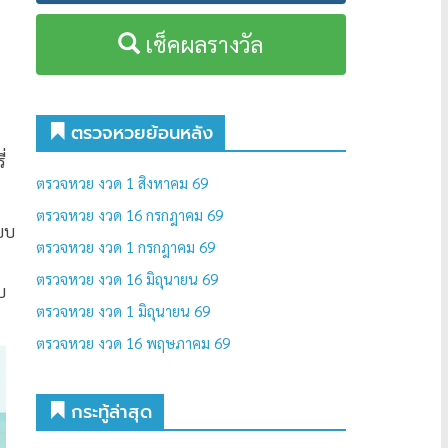
เช็คผลรางวัล
ตรวจหวยย้อนหลัง
่
ตรวจหวย งวด 1 สิงหาคม 69
ตรวจหวย งวด 16 กรกฎาคม 69
ะบบ
ตรวจหวย งวด 1 กรกฎาคม 69
ตรวจหวย งวด 16 มิถุนายน 69
บ
ตรวจหวย งวด 1 มิถุนายน 69
ตรวจหวย งวด 16 พฤษภาคม 69
กระทู้ล่าสุด