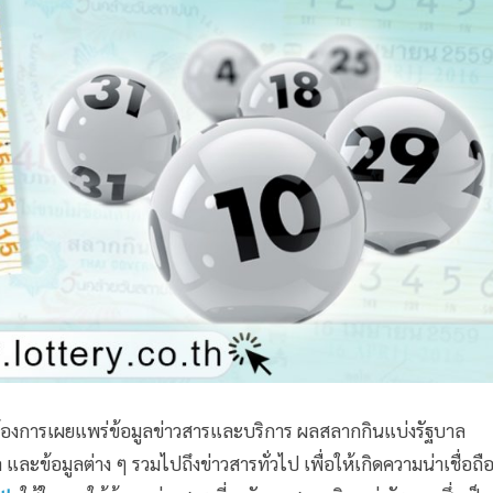
าก ต้องการเผยแพร่ข้อมูลข่าวสารและบริการ ผลสลากกินแบ่งรัฐบาล
ล และข้อมูลต่าง ๆ รวมไปถึงข่าวสารทั่วไป เพื่อให้เกิดความน่าเชื่อถือ