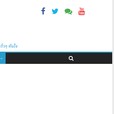
ร็วๆ ทันใจ