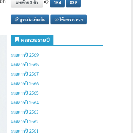
อีก
เลขท้าย 3 ตัว
154
039
ง
ดูรางวัลเพิ่มเติม
โค้ดตรวจหวย
ผลหวยรายปี
ผลสลากปี 2569
ผลสลากปี 2568
ผลสลากปี 2567
ผลสลากปี 2566
ผลสลากปี 2565
ผลสลากปี 2564
ผลสลากปี 2563
ผลสลากปี 2562
ผลสลากปี 2561