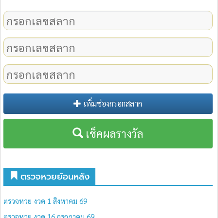
เพิ่มช่องกรอกสลาก
เช็คผลรางวัล
ตรวจหวยย้อนหลัง
ตรวจหวย งวด 1 สิงหาคม 69
ตรวจหวย งวด 16 กรกฎาคม 69