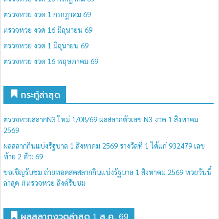
ตรวจหวย งวด 1 กรกฎาคม 69
ตรวจหวย งวด 16 มิถุนายน 69
ตรวจหวย งวด 1 มิถุนายน 69
ตรวจหวย งวด 16 พฤษภาคม 69
กระทู้ล่าสุด
ตรวจหวยสลากN3 ใหม่ 1/08/69 ผลสลากตัวเลข N3 งวด 1 สิงหาคม
2569
ผลสลากกินแบ่งรัฐบาล 1 สิงหาคม 2569 รางวัลที่ 1 ได้แก่ 932479 เลข
ท้าย 2 ตัว: 69
ขอเชิญรับชม ถ่ายทอดสดสลากกินแบ่งรัฐบาล 1 สิงหาคม 2569 หวยวันนี้
ล่าสุด #ตรวจหวย ลิงค์รับชม
ผลสลากงวดล่าสุด 1 ส.ค. 69