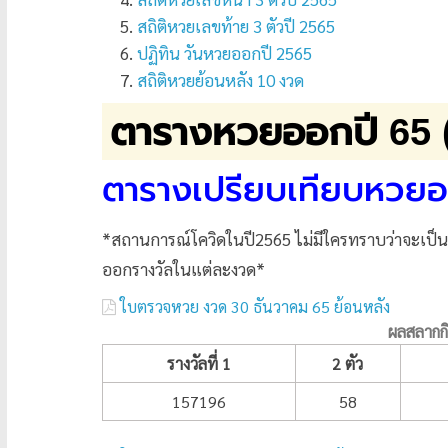
สถิติหวยเลขท้าย 3 ตัวปี 2565
ปฏิทิน วันหวยออกปี 2565
สถิติหวยย้อนหลัง 10 งวด
ตารางหวยออกปี 65 
ตารางเปรียบเทียบหวยออ
*สถานการณ์โควิดในปี2565 ไม่มีใครทราบว่าจะเป็น
ออกรางวัลในแต่ละงวด*
ใบตรวจหวย งวด 30 ธันวาคม 65 ย้อนหลัง
ผลสลากกิ
รางวัลที่ 1
2 ตัว
157196
58