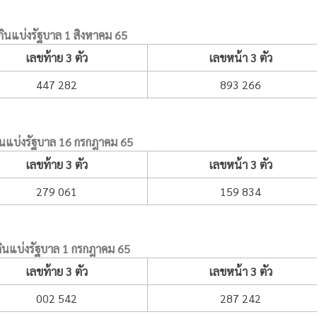
ินแบ่งรัฐบาล 1 สิงหาคม 65
เลขท้าย 3 ตัว
เลขหน้า 3 ตัว
447 282
893 266
นแบ่งรัฐบาล 16 กรกฎาคม 65
เลขท้าย 3 ตัว
เลขหน้า 3 ตัว
279 061
159 834
ินแบ่งรัฐบาล 1 กรกฎาคม 65
เลขท้าย 3 ตัว
เลขหน้า 3 ตัว
002 542
287 242