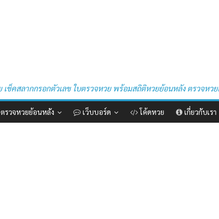
 เช็คสลากกรอกตัวเลข ใบตรวจหวย พร้อมสถิติหวยย้อนหลัง ตรวจหวยเ
ตรวจหวยย้อนหลัง
เว็บบอร์ด
โค้ดหวย
เกี่ยวกับเรา