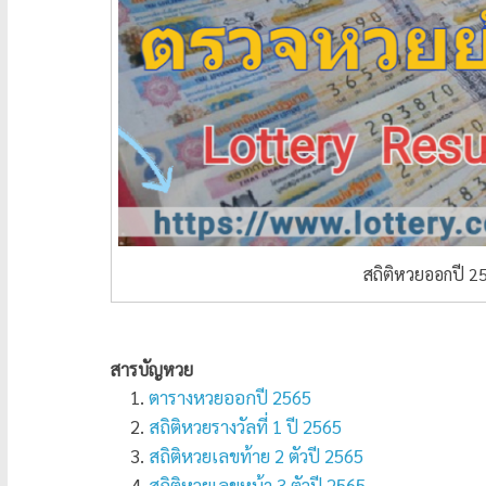
สถิติหวยออกปี 2
สารบัญหวย
ตารางหวยออกปี 2565
สถิติหวยรางวัลที่ 1 ปี 2565
สถิติหวยเลขท้าย 2 ตัวปี 2565
สถิติหวยเลขหน้า 3 ตัวปี 2565