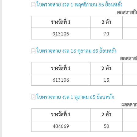
ใบตรวจหวย งวด 1 พฤศจิกายน 65 ย้อนหลัง
ผลสลากกิ
รางวัลที่ 1
2 ตัว
913106
70
ใบตรวจหวย งวด 16 ตุลาคม 65 ย้อนหลัง
ผลสลากก
รางวัลที่ 1
2 ตัว
613106
15
ใบตรวจหวย งวด 1 ตุลาคม 65 ย้อนหลัง
ผลสลาก
รางวัลที่ 1
2 ตัว
484669
50