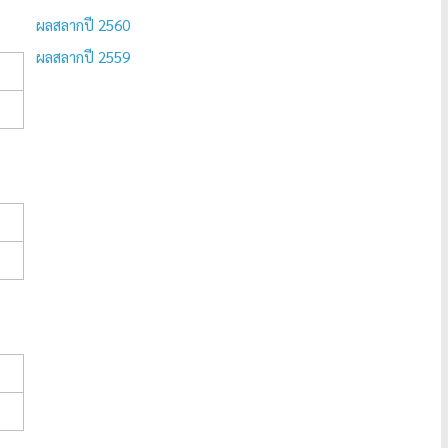
ผลสลากปี 2560
ผลสลากปี 2559