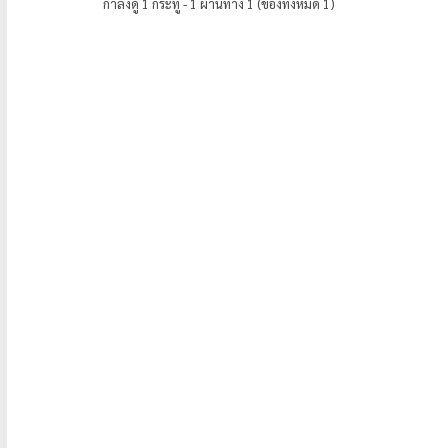
กำลังดู 1 กระทู้ - 1 ผ่านทาง 1 (ของทั้งหมด 1)