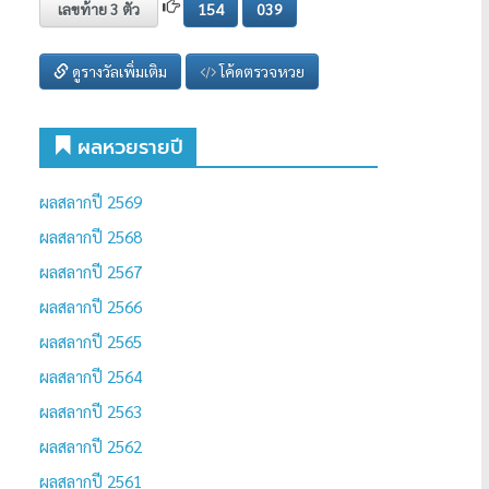
เลขท้าย 3 ตัว
154
039
ดูรางวัลเพิ่มเติม
โค้ดตรวจหวย
ผลหวยรายปี
ผลสลากปี 2569
ผลสลากปี 2568
ผลสลากปี 2567
ผลสลากปี 2566
ผลสลากปี 2565
ผลสลากปี 2564
ผลสลากปี 2563
ผลสลากปี 2562
ผลสลากปี 2561