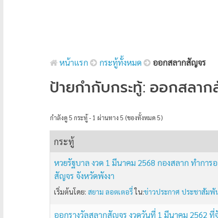
หน้าแรก
กระทู้ทั้งหมด
ออกสลากสัญจร
ป้ายกำกับกระทู้: ออกสลาก
กำลังดู 5 กระทู้ - 1 ผ่านทาง 5 (ของทั้งหมด 5)
กระทู้
หวยรัฐบาล งวด 1 มีนาคม 2568 กองสลาก ทำการ
สัญจร จังหวัดพังงา
เริ่มต้นโดย:
สยาม ลอตเตอรี่
ใน:
ข่าวประกาศ ประชาสัมพัน
ออกรางวัลสลากสัญจร งวดวันที่ 1 มีนาคม 2562 ที่จ