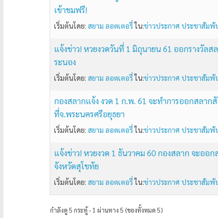
เข้าชมฟรี!
เริ่มต้นโดย:
สยาม ลอตเตอรี่
ใน:
ข่าวประกาศ ประชาสัมพัน
แจ้งข่าว! หวยงวดวันที่ 1 มิถุนายน 61 ออกรางวัลสล
ระนอง
เริ่มต้นโดย:
สยาม ลอตเตอรี่
ใน:
ข่าวประกาศ ประชาสัมพัน
กองสลากแจ้ง งวด 1 ก.พ. 61 จะทำการออกสลากส
ที่จ.พระนครศรีอยุธยา
เริ่มต้นโดย:
สยาม ลอตเตอรี่
ใน:
ข่าวประกาศ ประชาสัมพัน
แจ้งข่าว! หวยงวด 1 ธันวาคม 60 กองสลาก จะออกส
จังหวัดสุโขทัย
เริ่มต้นโดย:
สยาม ลอตเตอรี่
ใน:
ข่าวประกาศ ประชาสัมพัน
กำลังดู 5 กระทู้ - 1 ผ่านทาง 5 (ของทั้งหมด 5)