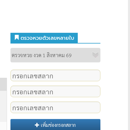
ตรวจหวยตัวเลขหลายใบ
เพิ่มช่องกรอกสลาก