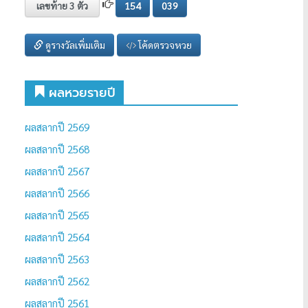
เลขท้าย 3 ตัว
154
039
ดูรางวัลเพิ่มเติม
โค้ดตรวจหวย
ผลหวยรายปี
ผลสลากปี 2569
ผลสลากปี 2568
ผลสลากปี 2567
ผลสลากปี 2566
ผลสลากปี 2565
ผลสลากปี 2564
ผลสลากปี 2563
ผลสลากปี 2562
ผลสลากปี 2561