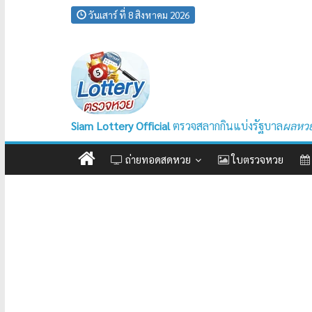
วันเสาร์ ที่ 8 สิงหาคม 2026
Siam Lottery Official
ตรวจสลากกินแบ่งรัฐบาล
ผลหวย
ถ่ายทอดสดหวย
ใบตรวจหวย