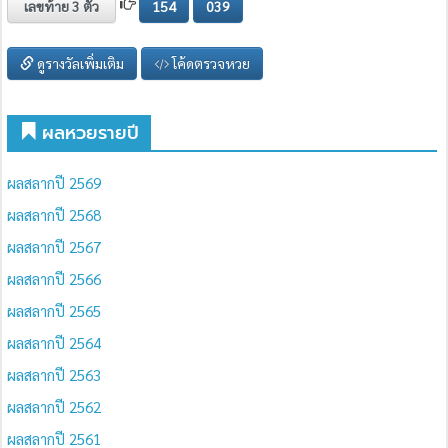
เลขท้าย 3 ตัว
154
039
ดูรางวัลเพิ่มเติม
โค้ดตรวจหวย
ผลหวยรายปี
ผลสลากปี 2569
ผลสลากปี 2568
ผลสลากปี 2567
ผลสลากปี 2566
ผลสลากปี 2565
ผลสลากปี 2564
ผลสลากปี 2563
ผลสลากปี 2562
ผลสลากปี 2561