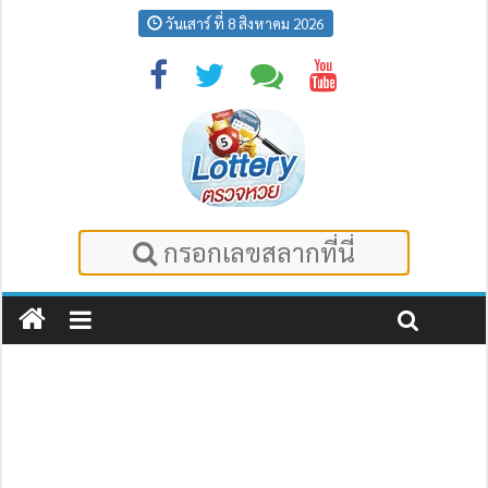
วันเสาร์ ที่ 8 สิงหาคม 2026