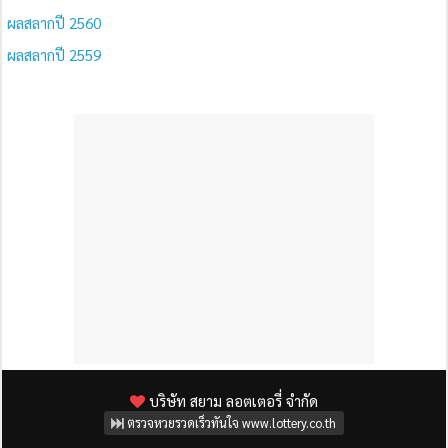
ผลสลากปี 2560
ผลสลากปี 2559
บริษัท สยาม ลอตเตอรี่ จำกัด
ตรวจหวยรวดเร็วทันใจ www.lottery.co.th