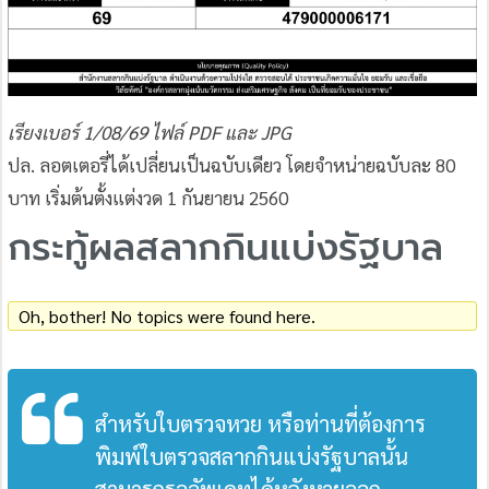
เรียงเบอร์ 1/08/69 ไฟล์ PDF และ JPG
ปล. ลอตเตอรี่ได้เปลี่ยนเป็นฉบับเดียว โดยจำหน่ายฉบับละ 80
บาท เริ่มต้นตั้งแต่งวด 1 กันยายน 2560
กระทู้ผลสลากกินแบ่งรัฐบาล
Oh, bother! No topics were found here.
สำหรับใบตรวจหวย หรือท่านที่ต้องการ
พิมพ์ใบตรวจสลากกินแบ่งรัฐบาลนั้น
สามารถรออัพเดทได้หลังหวยออก