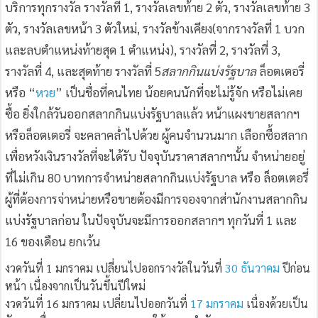
บริการทุกรางวัล รางวัลที่ 1, รางวัลเลขท้าย 2 ตัว, รางวัลเลขท้าย 3
ตัว, รางวัลเลขหน้า 3 ตัวใหม่, รางวัลข้างเคียง(จากรางวัลที่ 1 บวก
และลบตำแหน่งท้ายสุด 1 ตำแหน่ง), รางวัลที่ 2, รางวัลที่ 3,
รางวัลที่ 4, และสุดท้าย รางวัลที่ 5
สลากกินแบ่งรัฐบาล
ล็อตเตอรี่
หรือ “
หวย
” เป็นชื่อที่คนไทย น้อยคนนักที่จะไม่รู้จัก หรือไม่เคย
ซื้อ ยิ่งใกล้วันออกสลากกินแบ่งรัฐบาลแล้ว หน้าแผงขายสลากฯ
หรือล็อตเตอรี่ จะคลาคล่ำไปด้วย ผู้คนจำนวนมาก เลือกซื้อสลาก
เพื่อหวังเงินรางวัลที่จะได้รับ ปัจจุบันราคาสลากฯนั้น จำหน่ายอยู่
ที่ไม่เกิน 80 บาทการจำหน่ายสลากกินแบ่งรัฐบาล หรือ ล็อตเตอรี่
ผู้ที่ต้องการจ่าหน่ายหรือขายต้องมีการจองจากส่านักงานสลากกิน
แบ่งรัฐบาลก่อน ในปัจจุบันจะมีการออกสลากฯ ทุกวันที่ 1 และ
16 ของเดือน ยกเว้น
งวดวันที่ 1 มกราคม เปลี่ยนไปออกรางวัลในวันที่
30 ธันวาคม
ปีก่อน
หน้า เนื่องจากเป็นวันขึ้นปีใหม่
งวดวันที่ 16 มกราคม เปลี่ยนไปออกวันที่
17 มกราคม
เนื่องด้วยเป็น