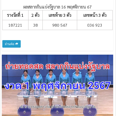
ผลสลากกินแบ่งรัฐบาล 16 พฤศจิกายน 67
รางวัลที่ 1
2 ตัว
เลขท้าย 3 ตัว
เลขหน้า 3 ตัว
187221
38
980 547
036 923
อ่านต่อ