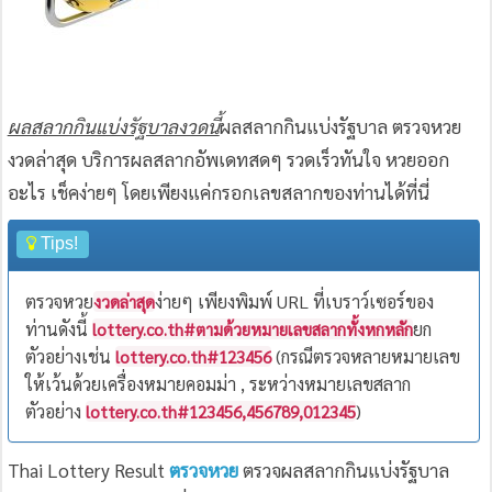
ผลสลากกินแบ่งรัฐบาลงวดนี้
ผลสลากกินแบ่งรัฐบาล ตรวจหวย
งวดล่าสุด บริการผลสลากอัพเดทสดๆ รวดเร็วทันใจ หวยออก
อะไร เช็คง่ายๆ โดยเพียงแค่กรอกเลขสลากของท่านได้ที่นี่
Tips!
ตรวจหวย
ง่ายๆ เพียงพิมพ์ URL ที่เบราว์เซอร์ของ
งวดล่าสุด
ท่านดังนี้
ยก
lottery.co.th#ตามด้วยหมายเลขสลากทั้งหกหลัก
ตัวอย่างเช่น
(กรณีตรวจหลายหมายเลข
lottery.co.th#123456
ให้เว้นด้วยเครื่องหมายคอมม่า , ระหว่างหมายเลขสลาก
ตัวอย่าง
)
lottery.co.th#123456,456789,012345
Thai Lottery Result
ตรวจหวย
ตรวจผลสลากกินแบ่งรัฐบาล