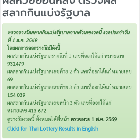
ผลหวยย้อนหลัง ตรวจผล
สลากกินแบ่งรัฐบาล
ตรวจรางวัลสลากกินแบ่งรัฐบาลจากตัวเลขงวดนี้ งวดประจำวัน
ที่ 1 ส.ค. 2569
โดยผลการออกรางวัลมีดังนี้
ผลสลากกินแบ่งรัฐบาลรางวัลที่ 1 เลขที่ออกได้แก่ หมายเลข
932479
ผลสลากกินแบ่งรัฐบาลเลขท้าย 2 ตัว เลขที่ออกได้แก่ หมายเลข
69
ผลสลากกินแบ่งรัฐบาลเลขท้าย 3 ตัว เลขที่ออกได้แก่ หมายเลข
154 039
ผลสลากกินแบ่งรัฐบาลเลขหน้า 3 ตัว เลขที่ออกได้แก่
หมายเลข
413 672
ดูรางวัลงวดนี้ ทั้งหมดได้ที่หน้า
ตรวจหวย 1 ส.ค. 2569
Click! for Thai Lottery Results in English