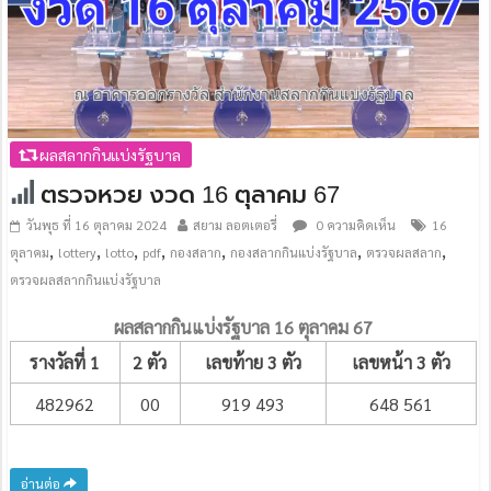
ผลสลากกินแบ่งรัฐบาล
ตรวจหวย งวด 16 ตุลาคม 67
วันพุธ ที่ 16 ตุลาคม 2024
สยาม ลอตเตอรี่
0 ความคิดเห็น
16
,
,
,
,
,
,
,
ตุลาคม
lottery
lotto
pdf
กองสลาก
กองสลากกินแบ่งรัฐบาล
ตรวจผลสลาก
ตรวจผลสลากกินแบ่งรัฐบาล
ผลสลากกินแบ่งรัฐบาล 16 ตุลาคม 67
รางวัลที่ 1
2 ตัว
เลขท้าย 3 ตัว
เลขหน้า 3 ตัว
482962
00
919 493
648 561
อ่านต่อ