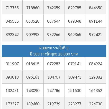
717755
718860
742059
829785
844650
845535
860528
867644
879348
891144
892342
909993
932266
969365
979421
ผลสลาก รางวัลที่ 5
มี 100 รางวัลๆละ 20,000 บาท
011907
018615
072283
079141
084924
093818
096161
104707
109471
129882
132431
143090
147786
151630
166352
173327
189460
219739
223277
224730