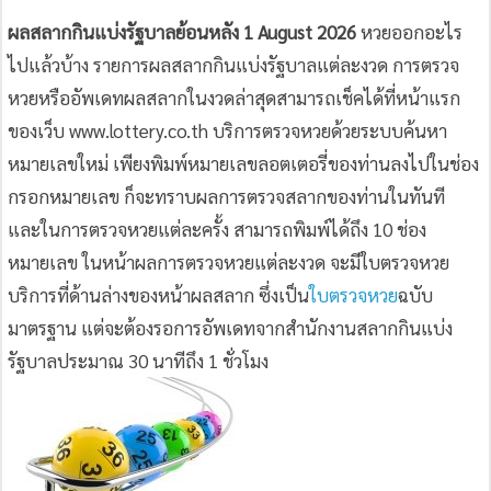
ผลสลากกินแบ่งรัฐบาลย้อนหลัง 1 August 2026
หวยออกอะไร
ไปแล้วบ้าง รายการผลสลากกินแบ่งรัฐบาลแต่ละงวด การตรวจ
หวยหรืออัพเดทผลสลากในงวดล่าสุดสามารถเช็คได้ที่หน้าแรก
ของเว็บ www.lottery.co.th บริการตรวจหวยด้วยระบบค้นหา
หมายเลขใหม่ เพียงพิมพ์หมายเลขลอตเตอรี่ของท่านลงไปในช่อง
กรอกหมายเลข ก็จะทราบผลการตรวจสลากของท่านในทันที
และในการตรวจหวยแต่ละครั้ง สามารถพิมพ์ได้ถึง 10 ช่อง
หมายเลข ในหน้าผลการตรวจหวยแต่ละงวด จะมีใบตรวจหวย
บริการที่ด้านล่างของหน้าผลสลาก ซึ่งเป็น
ใบตรวจหวย
ฉบับ
มาตรฐาน แต่จะต้องรอการอัพเดทจากสำนักงานสลากกินแบ่ง
รัฐบาลประมาณ 30 นาทีถึง 1 ชั่วโมง