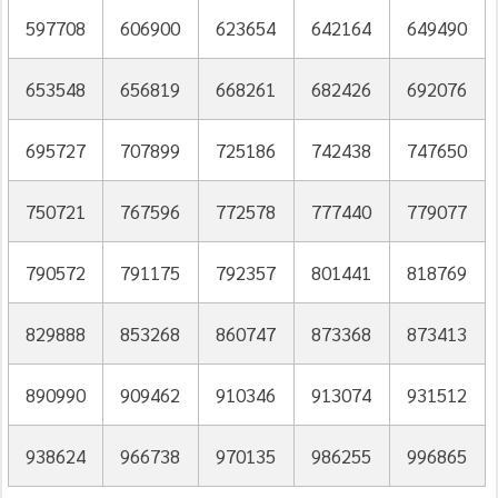
597708
606900
623654
642164
649490
653548
656819
668261
682426
692076
695727
707899
725186
742438
747650
750721
767596
772578
777440
779077
790572
791175
792357
801441
818769
829888
853268
860747
873368
873413
890990
909462
910346
913074
931512
938624
966738
970135
986255
996865