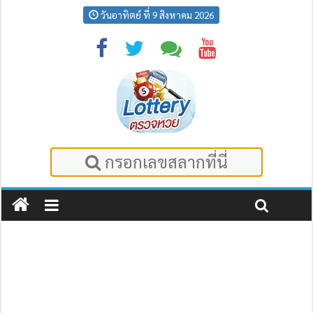
วันอาทิตย์ ที่ 9 สิงหาคม 2026