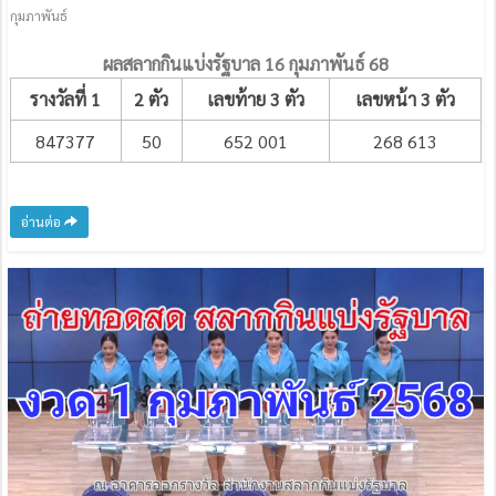
กุมภาพันธ์
ผลสลากกินแบ่งรัฐบาล 16 กุมภาพันธ์ 68
รางวัลที่ 1
2 ตัว
เลขท้าย 3 ตัว
เลขหน้า 3 ตัว
847377
50
652 001
268 613
อ่านต่อ