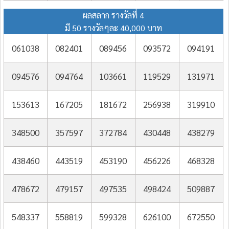
ผลสลาก รางวัลที่ 4
มี 50 รางวัลๆละ 40,000 บาท
061038
082401
089456
093572
094191
094576
094764
103661
119529
131971
153613
167205
181672
256938
319910
348500
357597
372784
430448
438279
438460
443519
453190
456226
468328
478672
479157
497535
498424
509887
548337
558819
599328
626100
672550