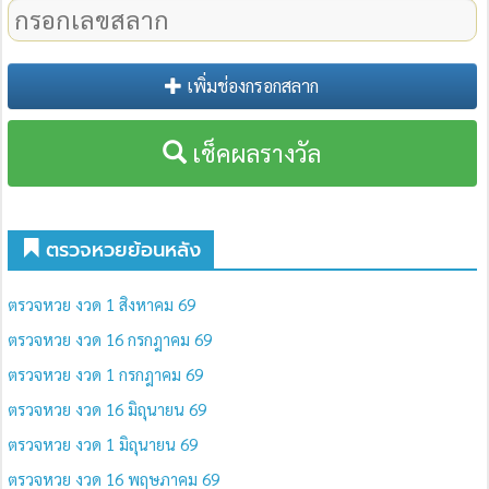
เพิ่มช่องกรอกสลาก
เช็คผลรางวัล
ตรวจหวยย้อนหลัง
ตรวจหวย งวด 1 สิงหาคม 69
ตรวจหวย งวด 16 กรกฎาคม 69
ตรวจหวย งวด 1 กรกฎาคม 69
ตรวจหวย งวด 16 มิถุนายน 69
ตรวจหวย งวด 1 มิถุนายน 69
ตรวจหวย งวด 16 พฤษภาคม 69