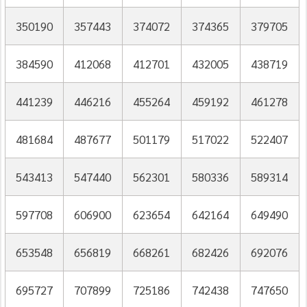
350190
357443
374072
374365
379705
384590
412068
412701
432005
438719
441239
446216
455264
459192
461278
481684
487677
501179
517022
522407
543413
547440
562301
580336
589314
597708
606900
623654
642164
649490
653548
656819
668261
682426
692076
695727
707899
725186
742438
747650