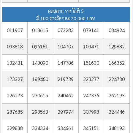
ผลสลาก รางวัลที่ 5
มี 100 รางวัลๆละ 20,000 บาท
011907
018615
072283
079141
084924
093818
096161
104707
109471
129882
132431
143090
147786
151630
166352
173327
189460
219739
223277
224730
226273
230615
240462
247336
262193
287685
293563
297974
307998
324446
329838
334334
334661
345151
348193