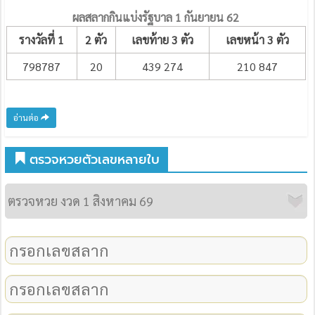
ผลสลากกินแบ่งรัฐบาล 1 กันยายน 62
รางวัลที่ 1
2 ตัว
เลขท้าย 3 ตัว
เลขหน้า 3 ตัว
798787
20
439 274
210 847
อ่านต่อ
ตรวจหวยตัวเลขหลายใบ