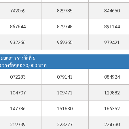
742059
829785
844650
867644
879348
891144
932266
969365
979421
ผลสลาก รางวัลที่ 5
00 รางวัลๆละ 20,000 บาท
072283
079141
084924
104707
109471
129882
147786
151630
166352
219739
223277
224730