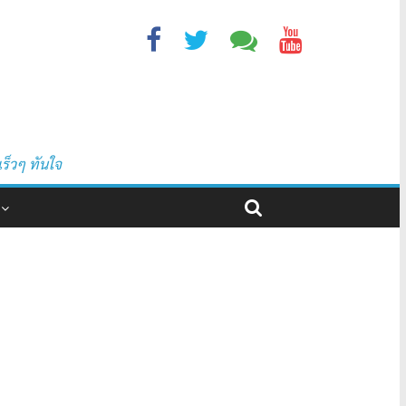
ร็วๆ ทันใจ