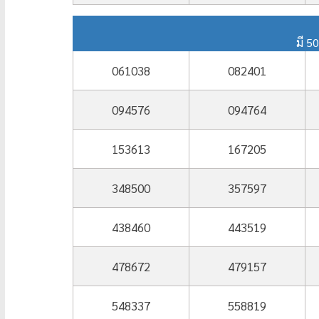
มี 5
061038
082401
094576
094764
153613
167205
348500
357597
438460
443519
478672
479157
548337
558819