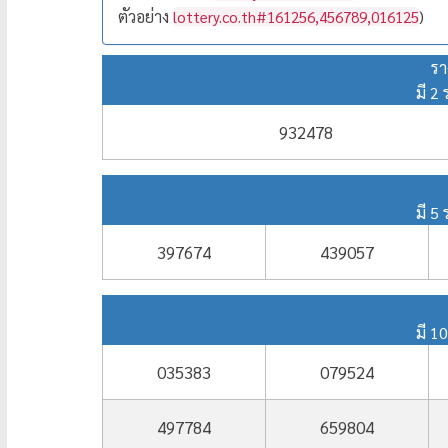
ตัวอย่าง
)
lottery.co.th#161256,456789,016125
รา
มี 2
932478
มี 5
397674
439057
มี 1
035383
079524
497784
659804