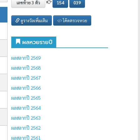
เลขท้าย 3 ตัว
154
039
ดูรางวัลเพิ่มเติม
โค้ดตรวจหวย
ผลหวยรายปี
ผลสลากปี 2569
ผลสลากปี 2568
ผลสลากปี 2567
ผลสลากปี 2566
ผลสลากปี 2565
ผลสลากปี 2564
ผลสลากปี 2563
ผลสลากปี 2562
ผลสลากปี 2561