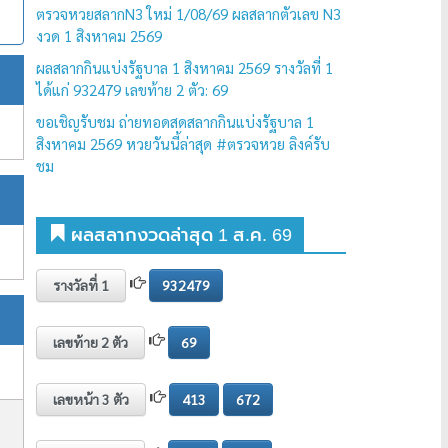
ตรวจหวยสลากN3 ใหม่ 1/08/69 ผลสลากตัวเลข N3
งวด 1 สิงหาคม 2569
ผลสลากกินแบ่งรัฐบาล 1 สิงหาคม 2569 รางวัลที่ 1
ได้แก่ 932479 เลขท้าย 2 ตัว: 69
ขอเชิญรับชม ถ่ายทอดสดสลากกินแบ่งรัฐบาล 1
สิงหาคม 2569 หวยวันนี้ล่าสุด #ตรวจหวย ลิงค์รับ
ชม
ผลสลากงวดล่าสุด 1 ส.ค. 69
รางวัลที่ 1
932479
เลขท้าย 2 ตัว
69
เลขหน้า 3 ตัว
413
672