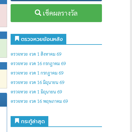
เช็คผลรางวัล
ตรวจหวยย้อนหลัง
ตรวจหวย งวด 1 สิงหาคม 69
ตรวจหวย งวด 16 กรกฎาคม 69
ตรวจหวย งวด 1 กรกฎาคม 69
ตรวจหวย งวด 16 มิถุนายน 69
ตรวจหวย งวด 1 มิถุนายน 69
ตรวจหวย งวด 16 พฤษภาคม 69
กระทู้ล่าสุด