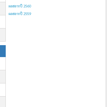
ผลสลากปี 2560
ผลสลากปี 2559