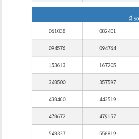
มี 5
061038
082401
094576
094764
153613
167205
348500
357597
438460
443519
478672
479157
548337
558819