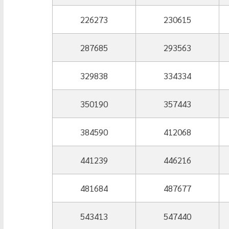
226273
230615
287685
293563
329838
334334
350190
357443
384590
412068
441239
446216
481684
487677
543413
547440