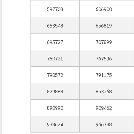
597708
606900
653548
656819
695727
707899
750721
767596
790572
791175
829888
853268
890990
909462
938624
966738