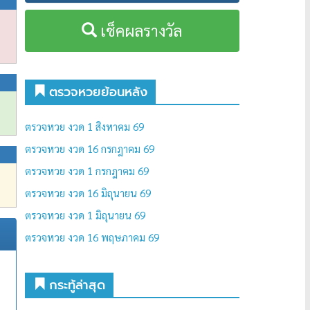
เช็คผลรางวัล
ตรวจหวยย้อนหลัง
ตรวจหวย งวด 1 สิงหาคม 69
ตรวจหวย งวด 16 กรกฎาคม 69
ตรวจหวย งวด 1 กรกฎาคม 69
ตรวจหวย งวด 16 มิถุนายน 69
ตรวจหวย งวด 1 มิถุนายน 69
ตรวจหวย งวด 16 พฤษภาคม 69
กระทู้ล่าสุด