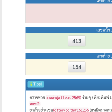
เลขท้าย 
เลขหน้า 
413
เลขท้าย 
154
Tips!
ตรวจหวย
ง่ายๆ เพียงพิมพ์ U
งวดล่าสุด (1 ส.ค. 2569)
หกหลัก
ยกตัวอย่างเช่น
(กรณีตรวจหลา
lottery.co.th#161256