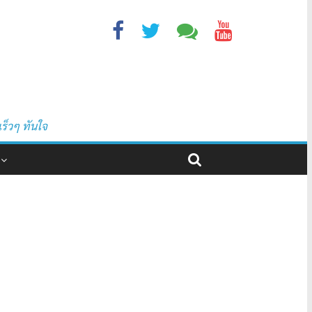
ร็วๆ ทันใจ