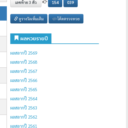
เลขท้าย 3 ตัว
154
039
ดูรางวัลเพิ่มเติม
โค้ดตรวจหวย
ผลหวยรายปี
ผลสลากปี 2569
ผลสลากปี 2568
ผลสลากปี 2567
ผลสลากปี 2566
ผลสลากปี 2565
ผลสลากปี 2564
ผลสลากปี 2563
ผลสลากปี 2562
ผลสลากปี 2561