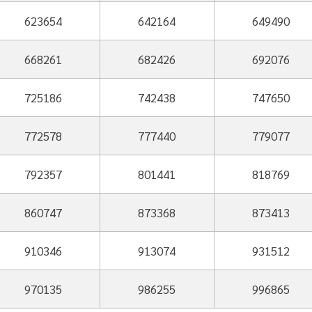
623654
642164
649490
668261
682426
692076
725186
742438
747650
772578
777440
779077
792357
801441
818769
860747
873368
873413
910346
913074
931512
970135
986255
996865