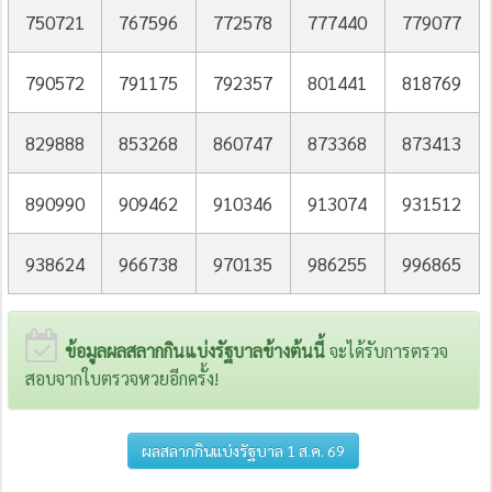
750721
767596
772578
777440
779077
790572
791175
792357
801441
818769
829888
853268
860747
873368
873413
890990
909462
910346
913074
931512
938624
966738
970135
986255
996865
ข้อมูลผลสลากกินแบ่งรัฐบาลข้างต้นนี้
จะได้รับการตรวจ
สอบจากใบตรวจหวยอีกครั้ง!
ผลสลากกินแบ่งรัฐบาล 1 ส.ค. 69