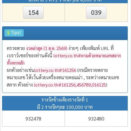
154
039
Tips!
ตรวจหวย
ง่ายๆ เพียงพิมพ์ URL ที่
งวดล่าสุด (1 ส.ค. 2569)
เบราว์เซอร์ของท่านดังนี้
lottery.co.th#ตามด้วยหมายเลขสลาก
ทั้งหกหลัก
ยกตัวอย่างเช่น
(กรณีตรวจหลาย
lottery.co.th#161256
หมายเลข ให้เว้นด้วยเครื่องหมายคอมม่า , ระหว่างหมายเลข
สลาก ตัวอย่าง
)
lottery.co.th#161256,456789,016125
รางวัลข้างเคียงรางวัลที่ 1
มี 2 รางวัลๆละ 100,000 บาท
932478
932480