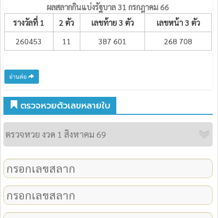
ผลสลากกินแบ่งรัฐบาล 31 กรกฎาคม 66
รางวัลที่ 1
2 ตัว
เลขท้าย 3 ตัว
เลขหน้า 3 ตัว
260453
11
387 601
268 708
อ่านต่อ
ตรวจหวยตัวเลขหลายใบ