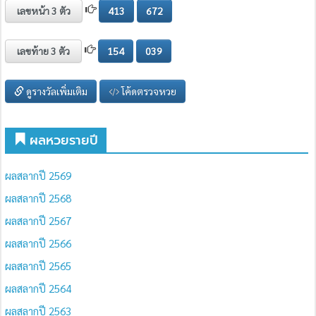
เลขหน้า 3 ตัว
413
672
เลขท้าย 3 ตัว
154
039
ดูรางวัลเพิ่มเติม
โค้ดตรวจหวย
ผลหวยรายปี
ผลสลากปี 2569
ผลสลากปี 2568
ผลสลากปี 2567
ผลสลากปี 2566
ผลสลากปี 2565
ผลสลากปี 2564
ผลสลากปี 2563