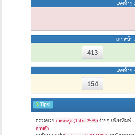
เลขท้าย 
เลขหน้า 
413
เลขท้าย 
154
Tips!
ตรวจหวย
ง่ายๆ เพียงพิมพ์ U
งวดล่าสุด (1 ส.ค. 2569)
หกหลัก