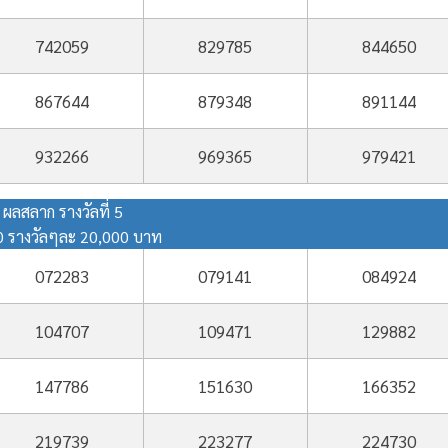
742059
829785
844650
867644
879348
891144
932266
969365
979421
ผลสลาก รางวัลที่ 5
00 รางวัลๆละ 20,000 บาท
072283
079141
084924
104707
109471
129882
147786
151630
166352
219739
223277
224730