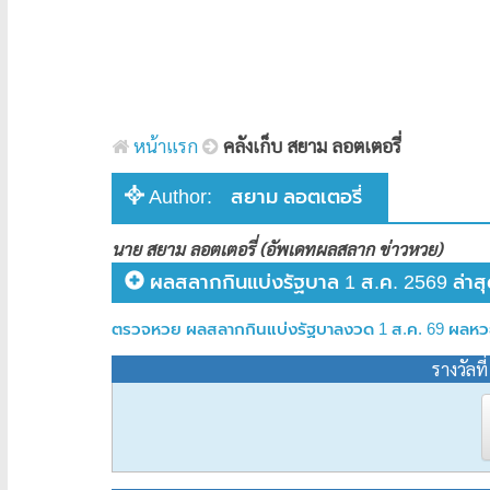
หน้าแรก
คลังเก็บ สยาม ลอตเตอรี่
Author:
สยาม ลอตเตอรี่
นาย สยาม ลอตเตอรี่ (อัพเดทผลสลาก ข่าวหวย)
ผลสลากกินแบ่งรัฐบาล 1 ส.ค. 2569 ล่าส
ตรวจหวย ผลสลากกินแบ่งรัฐบาลงวด 1 ส.ค. 69 ผลห
รางวัลท