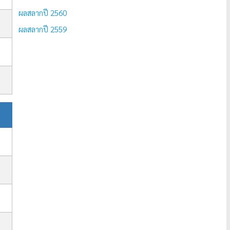
ผลสลากปี 2560
ผลสลากปี 2559