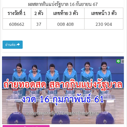
ผลสลากกินแบ่งรัฐบาล 16 กันยายน 67
รางวัลที่ 1
2 ตัว
เลขท้าย 3 ตัว
เลขหน้า 3 ตัว
608662
37
008 408
230 904
อ่านต่อ