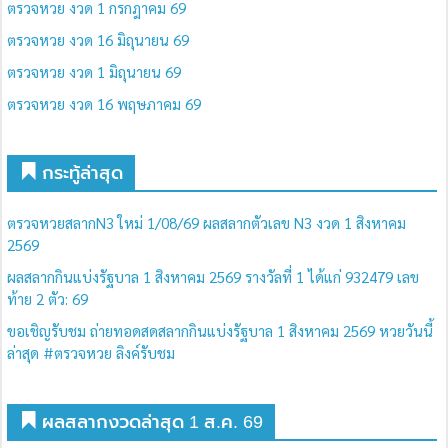
ตรวจหวย งวด 1 กรกฎาคม 69
ตรวจหวย งวด 16 มิถุนายน 69
ตรวจหวย งวด 1 มิถุนายน 69
ตรวจหวย งวด 16 พฤษภาคม 69
กระทู้ล่าสุด
ตรวจหวยสลากN3 ใหม่ 1/08/69 ผลสลากตัวเลข N3 งวด 1 สิงหาคม
2569
ผลสลากกินแบ่งรัฐบาล 1 สิงหาคม 2569 รางวัลที่ 1 ได้แก่ 932479 เลข
ท้าย 2 ตัว: 69
ขอเชิญรับชม ถ่ายทอดสดสลากกินแบ่งรัฐบาล 1 สิงหาคม 2569 หวยวันนี้
ล่าสุด #ตรวจหวย ลิงค์รับชม
ผลสลากงวดล่าสุด 1 ส.ค. 69