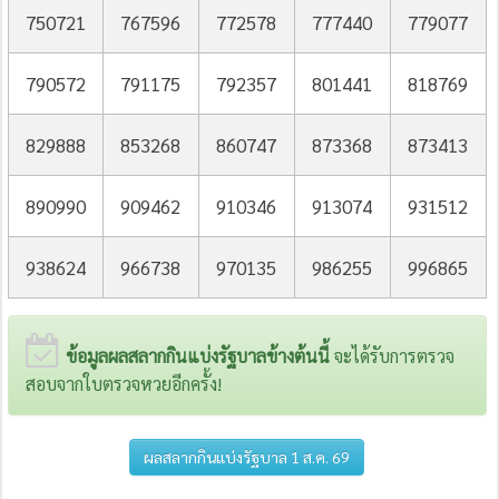
750721
767596
772578
777440
779077
790572
791175
792357
801441
818769
829888
853268
860747
873368
873413
890990
909462
910346
913074
931512
938624
966738
970135
986255
996865
ข้อมูลผลสลากกินแบ่งรัฐบาลข้างต้นนี้
จะได้รับการตรวจ
สอบจากใบตรวจหวยอีกครั้ง!
ผลสลากกินแบ่งรัฐบาล 1 ส.ค. 69