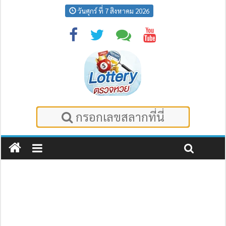
วันศุกร์ ที่ 7 สิงหาคม 2026