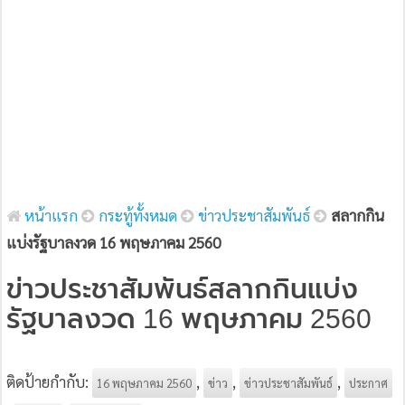
หน้าแรก
กระทู้ทั้งหมด
ข่าวประชาสัมพันธ์
สลากกิน
แบ่งรัฐบาลงวด 16 พฤษภาคม 2560
ข่าวประชาสัมพันธ์สลากกินแบ่ง
รัฐบาลงวด 16 พฤษภาคม 2560
ติดป้ายกำกับ:
,
,
,
16 พฤษภาคม 2560
ข่าว
ข่าวประชาสัมพันธ์
ประกาศ