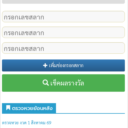
เพิ่มช่องกรอกสลาก
เช็คผลรางวัล
ตรวจหวยย้อนหลัง
ตรวจหวย งวด 1 สิงหาคม 69