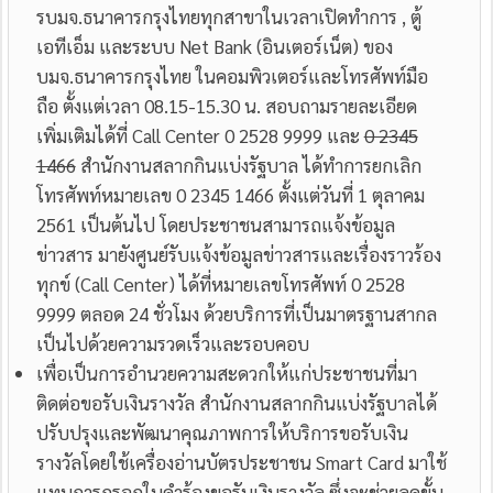
รบมจ.ธนาคารกรุงไทยทุกสาขาในเวลาเปิดทําการ , ตู้
เอทีเอ็ม และระบบ Net Bank (อินเตอร์เน็ต) ของ
บมจ.ธนาคารกรุงไทย ในคอมพิวเตอร์และโทรศัพท์มือ
ถือ ตั้งแต่เวลา 08.15-15.30 น. สอบถามรายละเอียด
เพิ่มเติมได้ที่ Call Center 0 2528 9999 และ
0 2345
1466
สำนักงานสลากกินแบ่งรัฐบาล ได้ทำการยกเลิก
โทรศัพท์หมายเลข 0 2345 1466 ตั้งแต่วันที่ 1 ตุลาคม
2561 เป็นต้นไป โดยประชาชนสามารถแจ้งข้อมูล
ข่าวสาร มายังศูนย์รับแจ้งข้อมูลข่าวสารและเรื่องราวร้อง
ทุกข์ (Call Center) ได้ที่หมายเลขโทรศัพท์ 0 2528
9999 ตลอด 24 ชั่วโมง ด้วยบริการที่เป็นมาตรฐานสากล
เป็นไปด้วยความรวดเร็วและรอบคอบ
เพื่อเป็นการอํานวยความสะดวกให้แก่ประชาชนที่มา
ติดต่อขอรับเงินรางวัล สํานักงานสลากกินแบ่งรัฐบาลได้
ปรับปรุงและพัฒนาคุณภาพการให้บริการขอรับเงิน
รางวัลโดยใช้เครื่องอ่านบัตรประชาชน Smart Card มาใช้
แทนการกรอกใบคําร้องขอรับเงินรางวัล ซึ่งจะช่วยลดขั้น