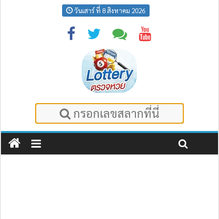
วันเสาร์ ที่ 8 สิงหาคม 2026