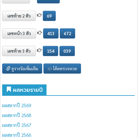
เลขท้าย 2 ตัว
69
เลขหน้า 3 ตัว
413
672
เลขท้าย 3 ตัว
154
039
ดูรางวัลเพิ่มเติม
โค้ดตรวจหวย
ผลหวยรายปี
ผลสลากปี 2569
ผลสลากปี 2568
ผลสลากปี 2567
ผลสลากปี 2566