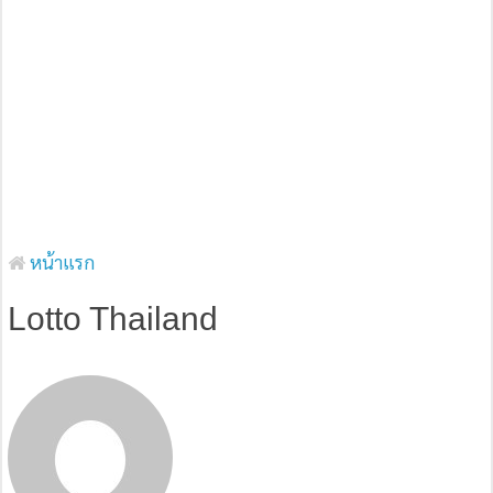
หน้าแรก
Lotto Thailand