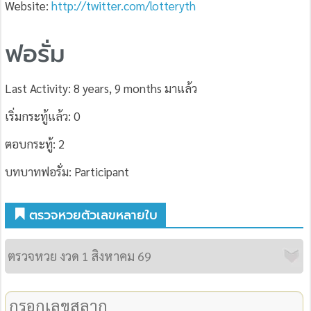
Website:
http://twitter.com/lotteryth
ฟอรั่ม
Last Activity: 8 years, 9 months มาแล้ว
เริ่มกระทู้แล้ว: 0
ตอบกระทู้: 2
บทบาทฟอรั่ม: Participant
ตรวจหวยตัวเลขหลายใบ