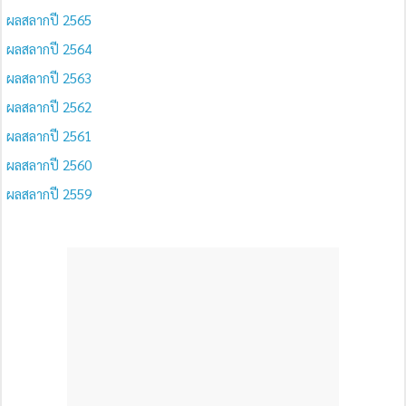
ผลสลากปี 2565
ผลสลากปี 2564
ผลสลากปี 2563
ผลสลากปี 2562
ผลสลากปี 2561
ผลสลากปี 2560
ผลสลากปี 2559