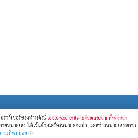
เบราว์เซอร์ของท่านดังนี้
lottery.co.th#ตามด้วยเลขสลากทั้งหกหลัก
ายหมายเลข ให้เว้นด้วยเครื่องหมายคอมม่า , ระหว่างหมายเลขสลาก
ถามที่พบบ่อย