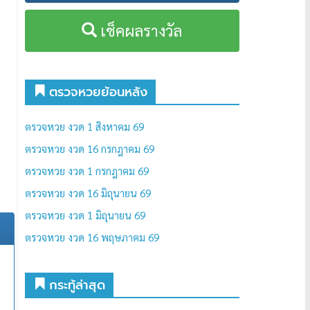
เช็คผลรางวัล
ตรวจหวยย้อนหลัง
ตรวจหวย งวด 1 สิงหาคม 69
ตรวจหวย งวด 16 กรกฎาคม 69
ตรวจหวย งวด 1 กรกฎาคม 69
ตรวจหวย งวด 16 มิถุนายน 69
ตรวจหวย งวด 1 มิถุนายน 69
ตรวจหวย งวด 16 พฤษภาคม 69
กระทู้ล่าสุด