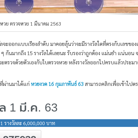
หวย ตรวจหวย 1 มีนาคม 2563
ลจะออกแบบเรียงลำดับ มาคอยลุ้นว่าจะมีรางวัลใดที่ตรงกับเลขของ
 กันมากถึง 15 รางวัลได้เลยนะ รับรองว่าถูกต้อง แม่นยำ แน่นอน 
รือจะตรวจด้วยตัวเองกับใบตรวจหวย หลังรางวัลออกไปครบแล้วประม
ี่ผ่านมาได้แก่
หวยงวด 16 กุมภาพันธ์ 63
สามารถคลิกเพื่อเข้าไปต
 1 มี.ค. 63
ี่ 1 รางวัลละ 6,000,000 บาท