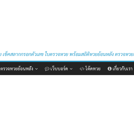
 เช็คสลากกรอกตัวเลข ใบตรวจหวย พร้อมสถิติหวยย้อนหลัง ตรวจหวยเ
ตรวจหวยย้อนหลัง
เว็บบอร์ด
โค้ดหวย
เกี่ยวกับเรา