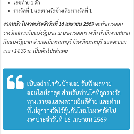
เลขท้าย 2 ตัว
รางวัลที่ 1 และรางวัลข้างเคียงรางวัลที่ 1
งวดหน้า ในงวดประจำวันที่ 16 เมษายน 2569
จะทำการออก
รางวัลสลากกินแบ่งรัฐบาล ณ อาคารออกรางวัล สำนักงานสลาก
กินแบ่งรัฐบาล อำเภอเมืองนนทบุรี จังหวัดนนทบุรี และจะออก
เวลา 14.30 น. เป็นต้นไปเช่นเคย
เป็นอย่างไรกันบ้างเอ่ย รับฟังผลหวย
ออนไลน์ล่าสุด สำหรับท่านใดที่ถูกรางวัล
ทางเราขอแสดงความยินดีด้วย และท่าน
ที่ไม่ถูกรางวัลไว้ลุ้นกันใหม่ในงวดถัดไป
งวดประจำวันที่ 16 เมษายน 2569