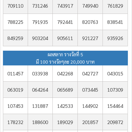
709110
731246
743917
749940
761829
788225
791935
792441
820763
838541
849259
903204
905611
921227
935926
ผลสลาก รางวัลที่ 5
มี 100 รางวัลๆละ 20,000 บาท
011457
033938
042268
042727
043015
063019
064264
065689
073445
107309
107453
131887
142533
144902
154464
178232
188600
189029
201857
209872