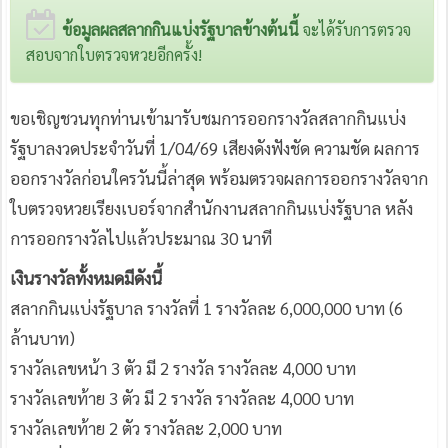
ข้อมูลผลสลากกินแบ่งรัฐบาลข้างต้นนี้
จะได้รับการตรวจ
สอบจากใบตรวจหวยอีกครั้ง!
ขอเชิญชวนทุกท่านเข้ามารับชมการออกรางวัลสลากกินแบ่ง
รัฐบาลงวดประจำวันที่ 1/04/69 เสียงดังฟังชัด ความชัด ผลการ
ออกรางวัลก่อนใครวันนี้ล่าสุด พร้อมตรวจผลการออกรางวัลจาก
ใบตรวจหวยเรียงเบอร์จากสำนักงานสลากกินแบ่งรัฐบาล หลัง
การออกรางวัลไปแล้วประมาณ 30 นาที
เงินรางวัลทั้งหมดมีดังนี้
สลากกินแบ่งรัฐบาล รางวัลที่ 1 รางวัลละ 6,000,000 บาท (6
ล้านบาท)
รางวัลเลขหน้า 3 ตัว มี 2 รางวัล รางวัลละ 4,000 บาท
รางวัลเลขท้าย 3 ตัว มี 2 รางวัล รางวัลละ 4,000 บาท
รางวัลเลขท้าย 2 ตัว รางวัลละ 2,000 บาท