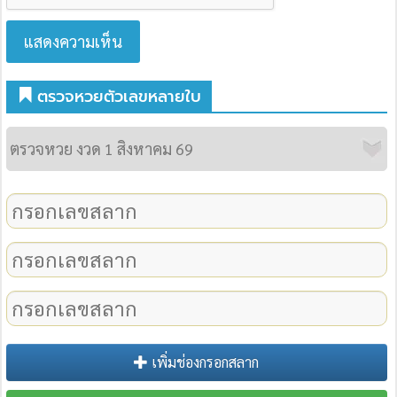
ตรวจหวยตัวเลขหลายใบ
เพิ่มช่องกรอกสลาก