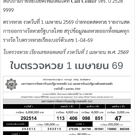
สอบถามรายละเอียดเพิ่มเติมได้ที่ 𝐂𝐚𝐥𝐥 𝐂𝐞𝐧𝐭𝐞𝐫 โทร. 0 2528
9999
ตรวจหวย งวดวันที่ 1 เมษายน 2569 ถ่ายทอดสดหวย รายงานสด
การออกรางวัลหวยรัฐบาลไทย สรุปข้อมูลผลหวยออกทั้งหมดทุก
รางวัล ใบตรวจหวยเรียงเบอร์ตัวเลข 1-04-69
ใบตรวจหวย เรียงเลขลอตเตอรี่ งวดวันที่ 1 เมษายน พ.ศ. 2569
ใบตรวจหวย 1 เมษายน 69