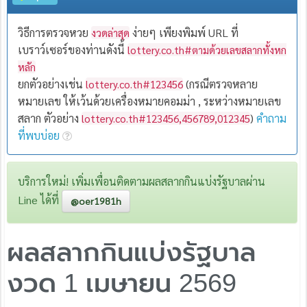
วิธีการตรวจหวย
ง่ายๆ เพียงพิมพ์ URL ที่
งวดล่าสุด
เบราว์เซอร์ของท่านดังนี้
lottery.co.th#ตามด้วยเลขสลากทั้งหก
หลัก
ยกตัวอย่างเช่น
(กรณีตรวจหลาย
lottery.co.th#123456
หมายเลข ให้เว้นด้วยเครื่องหมายคอมม่า , ระหว่างหมายเลข
สลาก ตัวอย่าง
)
คำถาม
lottery.co.th#123456,456789,012345
ที่พบบ่อย
บริการใหม่! เพิ่มเพื่อนติดตามผลสลากกินแบ่งรัฐบาลผ่าน
Line ได้ที่
@oer1981h
ผลสลากกินแบ่งรัฐบาล
งวด 1 เมษายน 2569