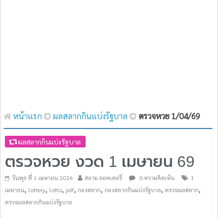
หน้าแรก
ผลสลากกินแบ่งรัฐบาล
ตรวจหวย 1/04/69
ผลสลากกินแบ่งรัฐบาล
ตรวจหวย งวด 1 เมษายน 69
วันพุธ ที่ 1 เมษายน 2026
สยาม ลอตเตอรี่
0 ความคิดเห็น
1
,
,
,
,
,
,
,
เมษายน
lottery
lotto
pdf
กองสลาก
กองสลากกินแบ่งรัฐบาล
ตรวจผลสลาก
ตรวจผลสลากกินแบ่งรัฐบาล