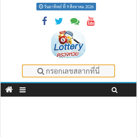
วันอาทิตย์ ที่ 9 สิงหาคม 2026