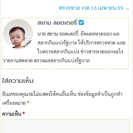
ตรวจหวย งวด 16 เมษายน 69
→
สยาม ลอตเตอรี่
นาย สยาม ลอตเตอรี่: อัพเดทหวยออก ผล
สลากกินแบ่งรัฐบาล ให้บริการตรวจหวย และ
ใบตรวจสลากกินแบ่ง ข่าวสารหวยออกอะไร
รายงานสดหวย ตรวจผลสลากกินแบ่งรัฐบาล
ใส่ความเห็น
อีเมลของคุณจะไม่แสดงให้คนอื่นเห็น
ช่องข้อมูลจำเป็นถูกทำ
เครื่องหมาย
*
ความเห็น
*