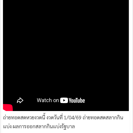
ถ่ายทอดสดหวยงวดนี้ งวดวันที่ 1/04/69 ถ่ายทอดสดสลากกิน
แบ่ง ผลการออกสลากกินแบ่งรัฐบาล