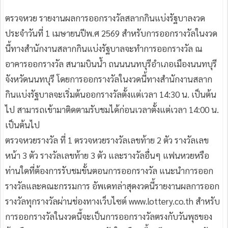
ตรวจหวย รายงานผลการออกรางวัลสลากกินแบ่งรัฐบาลงวด
ประจำวันที่ 1 เมษายนปีพ.ศ 2569 สำหรับการออกรางวัลในงวด
นี้ทางสำนักงานสลากกินแบ่งรัฐบาลจะทำการออกรางวัล ณ
อาคารออกรางวัล สนามบินน้ำ ถนนนนทบุรีอำเภอเมืองนนทบุรี
จังหวัดนนทบุรี โดยการออกรางวัลในงวดนี้ทางสำนักงานสลาก
กินแบ่งรัฐบาลจะเริ่มต้นออกรางวัลตั้งแต่เวลา 14:30 น. เป็นต้น
ไป สามารถเข้ามาติดตามรับชมได้ก่อนเวลาตั้งแต่เวลา 14:00 น.
เป็นต้นไป
ตรวจหวยรางวัล ที่ 1 ตรวจหวยรางวัลเลขท้าย 2 ตัว รางวัลเลข
หน้า 3 ตัว รางวัลเลขท้าย 3 ตัว และรางวัลอื่นๆ แฟนหวยหรือ
ท่านใดที่ต้องการรับชมขั้นตอนการออกรางวัล แนะนำการออก
รางวัลและคณะกรรมการ อัพเดทล่าสุดงวดนี้รายงานผลการออก
รางวัลทุกรางวัลผ่านช่องทางเว็บไซต์ www.lottery.co.th สำหรับ
การออกรางวัลในงวดนี้จะเป็นการออกรางวัลตรงกับวันพุธของ