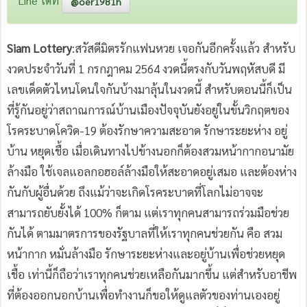
Line ได้ที่
@oer1981h
Siam Lottery
:สวัสดีมิตรรักแฟนหวย เจอกันอีกครั้งแล้ว สำหรับ
งวดประจำวันที่ 1 กรกฎาคม 2564 งวดนี้ตรงกับวันพฤหัสบดี มี
เลขเด็ดตัวไหนโดนใจกันบ้างมาลุ้นในงวดนี้ สำหรับตอนนี้ก็เป็น
ที่รู้กันอยู่ว่าสถาณการณ์บ้านเมืองปัจจุบันยังอยู่ในขั้นวิกฤตของ
โรคระบาดโควิด-19 ต้องรักษาความสะอาด รักษาระยะห่าง อยู่
บ้าน หยุดเชื้อ เมื่อเดินทางไปข้างนอกก็ต้องสวมหน้ากากอนามัย
ล้างมือ ใช้เจลแอลกอฮอล์ล้างมือให้สะอาดอยู่เสมอ และต้องห่าง
กันกับผู้อื่นด้วย ถึงแม้ว่าจะเกิดโรคระบาดที่โลกไม่อาจจะ
สามารถยับยั้งได้ 100% ก็ตาม แต่เราทุกคนสามารถร่วมมือช่วย
กันได้ ตามมาตรการของรัฐบาลที่ให้เราทุกคนช่วยกัน คือ สวม
หน้ากาก หมั่นล้างมือ รักษาระยะห่างและอยู่บ้านเพื่อช่วยหยุด
เชื้อ เท่านี้ก็ถือว่าเราทุกคนช่วยเหลือกันมากขึ้น แต่สำหรับอาชีพ
ที่ต้องออกนอกบ้านเพื่อทำงานก็ขอให้ดูแลตัวของท่านเองอยู่