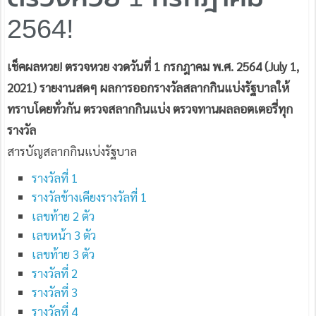
2564!
เช็คผลหวย! ตรวจหวย งวดวันที่ 1 กรกฎาคม พ.ศ. 2564 (July 1,
2021) รายงานสดๆ ผลการออกรางวัลสลากกินแบ่งรัฐบาลให้
ทราบโดยทั่วกัน ตรวจสลากกินแบ่ง ตรวจทานผลลอตเตอรี่ทุก
รางวัล
สารบัญสลากกินแบ่งรัฐบาล
รางวัลที่ 1
รางวัลข้างเคียงรางวัลที่ 1
เลขท้าย 2 ตัว
เลขหน้า 3 ตัว
เลขท้าย 3 ตัว
รางวัลที่ 2
รางวัลที่ 3
รางวัลที่ 4