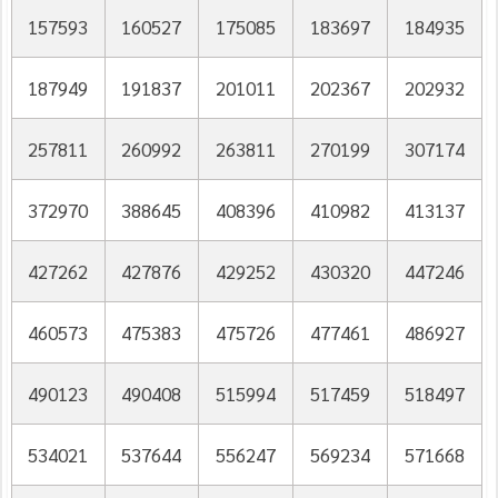
157593
160527
175085
183697
184935
187949
191837
201011
202367
202932
257811
260992
263811
270199
307174
372970
388645
408396
410982
413137
427262
427876
429252
430320
447246
460573
475383
475726
477461
486927
490123
490408
515994
517459
518497
534021
537644
556247
569234
571668