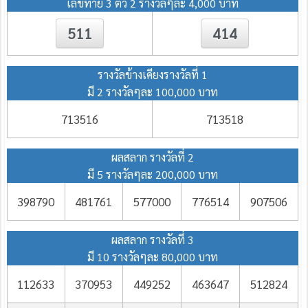
เลขท้าย 3 ตัว 2 รางวัลๆละ 4,000 บาท
511
414
รางวัลข้างเคียงรางวัลที่ 1
มี 2 รางวัลๆละ 100,000 บาท
713516
713518
ผลสลาก รางวัลที่ 2
มี 5 รางวัลๆละ 200,000 บาท
398790
481761
577000
776514
907506
ผลสลาก รางวัลที่ 3
มี 10 รางวัลๆละ 80,000 บาท
112633
370953
449252
463647
512824