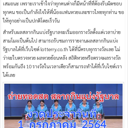
เสมอนะ เพราะเราเข้าใจว่าทุกคนต่างก็มีหน้าที่ที่ต้องรับผิดชอบ
ทุกคน ขอเป็นกำลังใจให้พี่น้องแฟนหวยและชาวไทยทุกท่าน ขอ
ให้ทุกอย่างเป็นปกติโดยเร็ววัน
สำหรับผลสลากกินแบ่งรัฐบาลจะเริ่มออกรางวัลตั้งแต่เวลาบ่าย
สามโมงเป็นต้นไป สามารถรับชมการรายงานผลสลากกินแบ่ง
รัฐบาลได้ที่เว็บไซต์ lotterry.co.th ได้ที่นี่ครบทุกรางวัลเลย ไม่
ว่าจะใบตรวจหวย ผลหวยย้อนหลัง สถิติหวยหรือตรวจผลรางวัล
พร้อมกันถึง 10 รางวัลในเวลาเดียวก็สามารถทำได้ที่เว็บไซต์เรา
ได้เลย