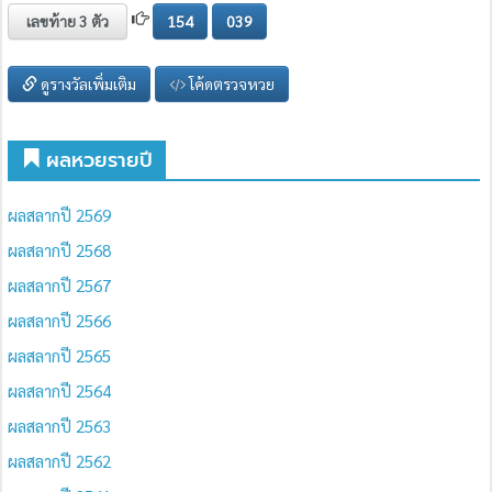
เลขท้าย 3 ตัว
154
039
ดูรางวัลเพิ่มเติม
โค้ดตรวจหวย
ผลหวยรายปี
ผลสลากปี 2569
ผลสลากปี 2568
ผลสลากปี 2567
ผลสลากปี 2566
ผลสลากปี 2565
ผลสลากปี 2564
ผลสลากปี 2563
ผลสลากปี 2562