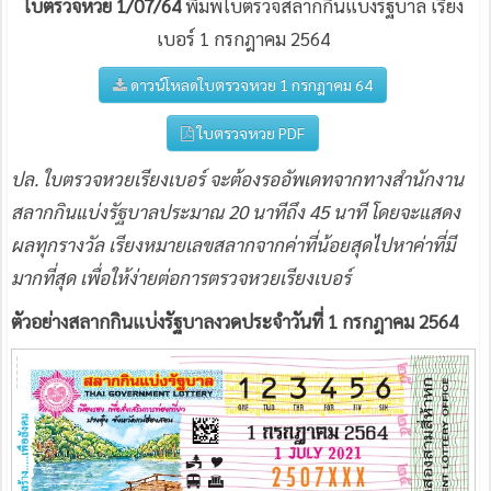
ใบตรวจหวย 1/07/64
พิมพ์ใบตรวจสลากกินแบ่งรัฐบาล เรียง
เบอร์ 1 กรกฎาคม 2564
ดาวน์โหลดใบตรวจหวย 1 กรกฎาคม 64
ใบตรวจหวย PDF
ปล. ใบตรวจหวยเรียงเบอร์ จะต้องรออัพเดทจากทางสำนักงาน
สลากกินแบ่งรัฐบาลประมาณ 20 นาทีถึง 45 นาที โดยจะแสดง
ผลทุกรางวัล เรียงหมายเลขสลากจากค่าที่น้อยสุดไปหาค่าที่มี
มากที่สุด เพื่อให้ง่ายต่อการตรวจหวยเรียงเบอร์
ตัวอย่างสลากกินแบ่งรัฐบาลงวดประจำวันที่ 1 กรกฎาคม 2564