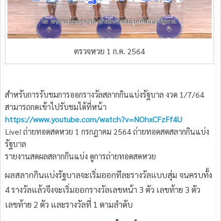
ตรวจหวย 1 ก.ค. 2564
สำหรับการรับชมการออกรางวัลสลากกินแบ่งรัฐบาล งวด 1/7/64
สามารถกดเข้าไปรับชมได้ที่หน้า
https://www.youtube.com/watch?v=NOhxCFzFf4U
Live! ถ่ายทอดสดหวย 1 กรกฎาคม 2564 ถ่ายทอดสดสลากกินแบ่ง
รัฐบาล
รายงานสดผลสลากกินแบ่ง ดูการถ่ายทอดสดหวย
ผลสลากกินแบ่งรัฐบาลจะเริ่มออกทีละรางวัลแบบสุ่ม จนครบทั้ง
4 รางวัลแล้วจึงจะเริ่มออกรางวัลเลขหน้า 3 ตัว เลขท้าย 3 ตัว
เลขท้าย 2 ตัว และรางวัลที่ 1 ตามลำดับ