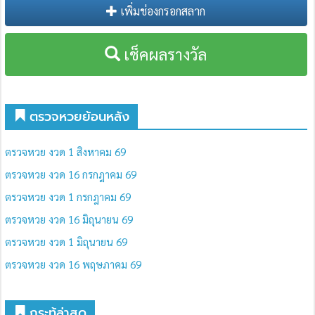
เพิ่มช่องกรอกสลาก
เช็คผลรางวัล
ตรวจหวยย้อนหลัง
ตรวจหวย งวด 1 สิงหาคม 69
ตรวจหวย งวด 16 กรกฎาคม 69
ตรวจหวย งวด 1 กรกฎาคม 69
ตรวจหวย งวด 16 มิถุนายน 69
ตรวจหวย งวด 1 มิถุนายน 69
ตรวจหวย งวด 16 พฤษภาคม 69
กระทู้ล่าสุด