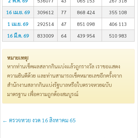
2 พ.ค. 69
536077
43
065 153
267 318
16 เม.ย. 69
309612
77
868 424
355 108
1 เม.ย. 69
292514
47
851 098
406 113
16 มี.ค. 69
833009
64
439 954
510 983
หมายเหตุ!
หากท่านเช็คผลสลากกินแบ่งแล้วถูกรางวัล เราขอแสดง
ความยินดีด้วย และท่านสามารถเช็คหมายเลขอีกครั้งจาก
สำนักงานสลากกินแบ่งรัฐบาลหรือใบตรวจหวยฉบับ
มาตรฐาน เพื่อความถูกต้องสมบูรณ์
←
ตรวจหวย งวด 16 สิงหาคม 65