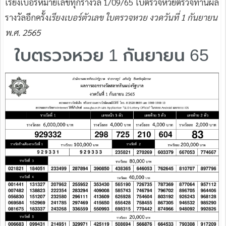
เรียงเบอร์หมายเลขทุกรางวัล 1/09/65 ใบตรวจหวยตรวจทานผล
รางวัลอีกครั้ง
เรียงเบอร์ตัวเลข ใบตรวจหวย งวดวันที่ 1 กันยายน
พ.ศ. 2565
ใบตรวจหวย 1 กันยายน 65