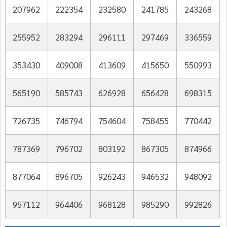
207962
222354
232580
241785
243268
255952
283294
296111
297469
336559
353430
409008
413609
415650
550993
565190
585743
626928
656428
698315
726735
746794
754604
758455
770442
787369
796702
803192
867305
874966
877064
896705
926243
946532
948092
957112
964406
968128
985290
992826