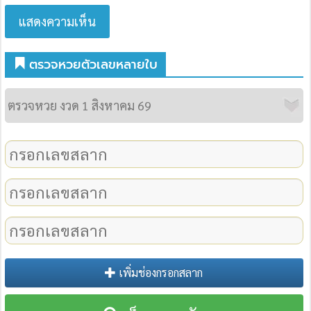
ตรวจหวยตัวเลขหลายใบ
เพิ่มช่องกรอกสลาก