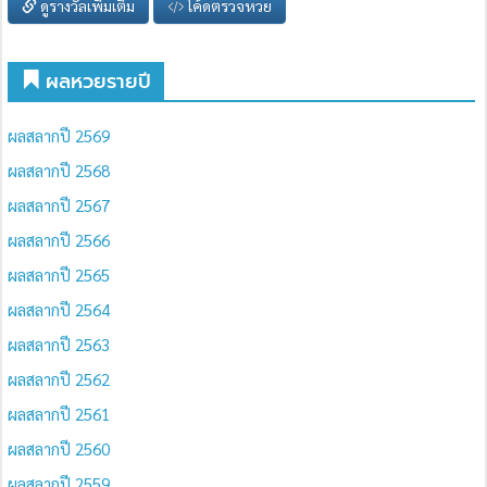
ดูรางวัลเพิ่มเติม
โค้ดตรวจหวย
ผลหวยรายปี
ผลสลากปี 2569
ผลสลากปี 2568
ผลสลากปี 2567
ผลสลากปี 2566
ผลสลากปี 2565
ผลสลากปี 2564
ผลสลากปี 2563
ผลสลากปี 2562
ผลสลากปี 2561
ผลสลากปี 2560
ผลสลากปี 2559