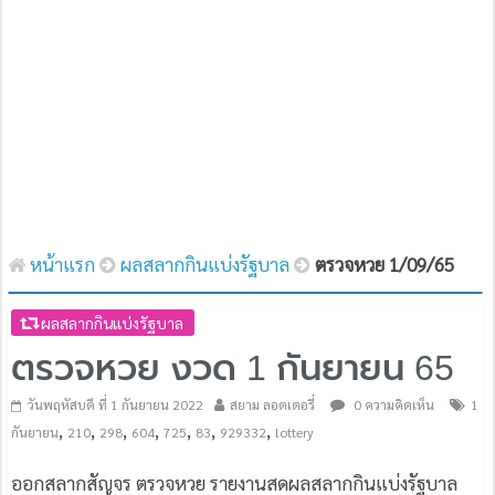
หน้าแรก
ผลสลากกินแบ่งรัฐบาล
ตรวจหวย 1/09/65
ผลสลากกินแบ่งรัฐบาล
ตรวจหวย งวด 1 กันยายน 65
วันพฤหัสบดี ที่ 1 กันยายน 2022
สยาม ลอตเตอรี่
0 ความคิดเห็น
1
,
,
,
,
,
,
,
กันยายน
210
298
604
725
83
929332
lottery
ออกสลากสัญจร ตรวจหวย รายงานสดผลสลากกินแบ่งรัฐบาล