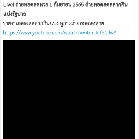
Live! ถ่ายทอดสดหวย 1 กันยายน 2565 ถ่ายทอดสดสลากกิน
แบ่งรัฐบาล
รายงานสดผลสลากกินแบ่ง ดูการถ่ายทอดสดหวย
https://www.youtube.com/watch?v=4xmJqfS1dwY