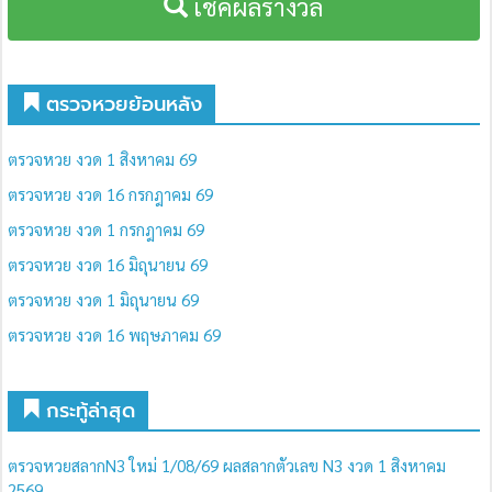
เช็คผลรางวัล
ตรวจหวยย้อนหลัง
ตรวจหวย งวด 1 สิงหาคม 69
ตรวจหวย งวด 16 กรกฎาคม 69
ตรวจหวย งวด 1 กรกฎาคม 69
ตรวจหวย งวด 16 มิถุนายน 69
ตรวจหวย งวด 1 มิถุนายน 69
ตรวจหวย งวด 16 พฤษภาคม 69
กระทู้ล่าสุด
ตรวจหวยสลากN3 ใหม่ 1/08/69 ผลสลากตัวเลข N3 งวด 1 สิงหาคม
2569