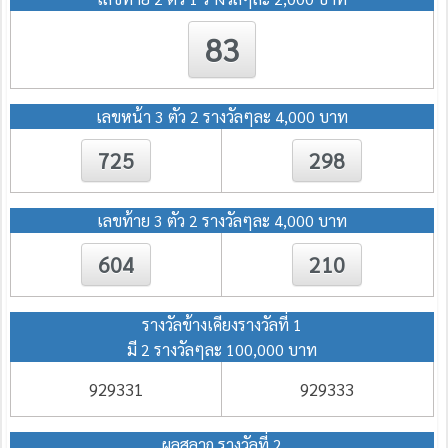
83
เลขหน้า 3 ตัว 2 รางวัลๆละ 4,000 บาท
725
298
เลขท้าย 3 ตัว 2 รางวัลๆละ 4,000 บาท
604
210
รางวัลข้างเคียงรางวัลที่ 1
มี 2 รางวัลๆละ 100,000 บาท
929331
929333
ผลสลาก รางวัลที่ 2