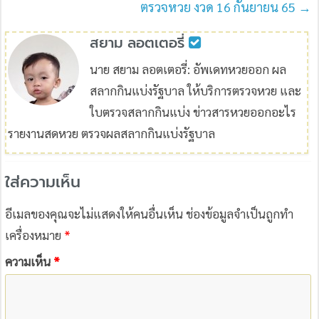
ตรวจหวย งวด 16 กันยายน 65
→
สยาม ลอตเตอรี่
นาย สยาม ลอตเตอรี่: อัพเดทหวยออก ผล
สลากกินแบ่งรัฐบาล ให้บริการตรวจหวย และ
ใบตรวจสลากกินแบ่ง ข่าวสารหวยออกอะไร
รายงานสดหวย ตรวจผลสลากกินแบ่งรัฐบาล
ใส่ความเห็น
อีเมลของคุณจะไม่แสดงให้คนอื่นเห็น
ช่องข้อมูลจำเป็นถูกทำ
เครื่องหมาย
*
ความเห็น
*