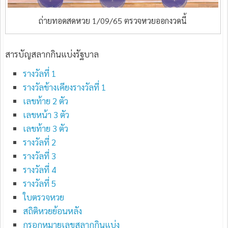
ถ่ายทอดสดหวย 1/09/65 ตรวจหวยออกงวดนี้
สารบัญสลากกินแบ่งรัฐบาล
รางวัลที่ 1
รางวัลข้างเคียงรางวัลที่ 1
เลขท้าย 2 ตัว
เลขหน้า 3 ตัว
เลขท้าย 3 ตัว
รางวัลที่ 2
รางวัลที่ 3
รางวัลที่ 4
รางวัลที่ 5
ใบตรวจหวย
สถิติหวยย้อนหลัง
กรอกหมายเลขสลากกินแบ่ง