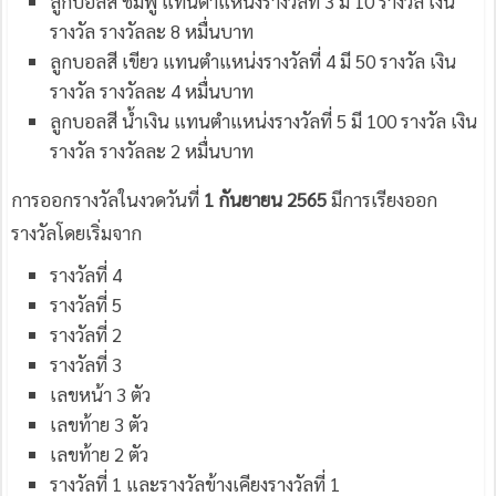
ลูกบอลสี ชมพู แทนตำแหน่งรางวัลที่ 3 มี 10 รางวัล เงิน
รางวัล รางวัลละ 8 หมื่นบาท
ลูกบอลสี เขียว แทนตำแหน่งรางวัลที่ 4 มี 50 รางวัล เงิน
รางวัล รางวัลละ 4 หมื่นบาท
ลูกบอลสี น้ำเงิน แทนตำแหน่งรางวัลที่ 5 มี 100 รางวัล เงิน
รางวัล รางวัลละ 2 หมื่นบาท
การออกรางวัลในงวดวันที่
1 กันยายน 2565
มีการเรียงออก
รางวัลโดยเริ่มจาก
รางวัลที่ 4
รางวัลที่ 5
รางวัลที่ 2
รางวัลที่ 3
เลขหน้า 3 ตัว
เลขท้าย 3 ตัว
เลขท้าย 2 ตัว
รางวัลที่ 1 และรางวัลข้างเคียงรางวัลที่ 1