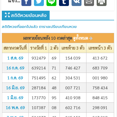
แชร์...
สถิติหวยย้อนหลัง
สถิติหวยที่ออกไปแล้ว ตารางเปรียบเทียบหวย
ผลหวยย้อนหลัง 10 งวดล่าสุด
ดูทั้งหมด
สลากงวดวันที่
รางวัลที่ 1
2 ตัว
เลขท้าย 3 ตัว
เลขหน้า 3 ตัว
1 ส.ค. 69
932479
69
154 039
413 672
16 ก.ค. 69
639214
71
746 427
683 709
1 ก.ค. 69
751495
62
304 531
001 980
16 มิ.ย. 69
287184
48
007 721
758 434
1 มิ.ย. 69
173770
95
410 938
848 415
16 พ.ค. 69
107387
08
602 716
298 091