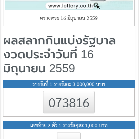
ตรวจหวย 16 มิถุนายน 2559
ผลสลากกินแบ่งรัฐบาล
งวดประจำวันที่ 16
มิถุนายน 2559
รางวัลที่ 1 รางวัลละ 3,000,000 บาท
073816
เลขท้าย 2 ตัว 1 รางวัลๆละ 1,000 บาท