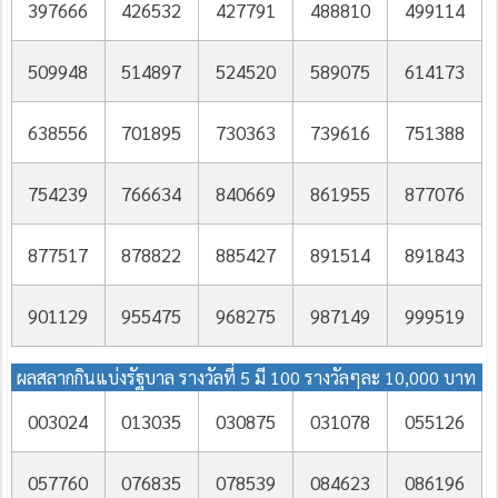
397666
426532
427791
488810
499114
509948
514897
524520
589075
614173
638556
701895
730363
739616
751388
754239
766634
840669
861955
877076
877517
878822
885427
891514
891843
901129
955475
968275
987149
999519
ผลสลากกินแบ่งรัฐบาล รางวัลที่ 5 มี 100 รางวัลๆละ 10,000 บาท
003024
013035
030875
031078
055126
057760
076835
078539
084623
086196