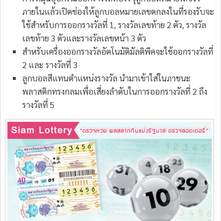
ภายในแล้วเปิดช่องให้ลูกบอลหมายเลขตกลงในที่รองรับจะ
ใช้สำหรับการออกรางวัลที่ 1, รางวัลเลขท้าย 2 ตัว, รางวัล
เลขท้าย 3 ตัวและรางวัลเลขหน้า 3 ตัว
สำหรับเครื่องออกรางวัลอัตโนมัติมัลติพีคจะใช้ออกรางวัลที่
2 และ รางวัลที่ 3
ลูกบอลสีแทนตำแหน่งรางวัล นำมาเข้าใส่ในภาชนะ
พลาสติกทรงกลมเพื่อเสี่ยงลำดับในการออกรางวัลที่ 2 ถึง
รางวัลที่ 5