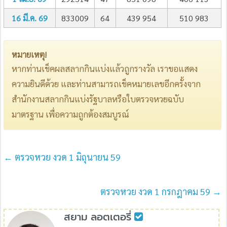
16 มี.ค. 69
833009
64
439 954
510 983
หมายเหตุ!
หากท่านเช็คผลสลากกินแบ่งแล้วถูกรางวัล เราขอแสดง
ความยินดีด้วย และท่านสามารถเช็คหมายเลขอีกครั้งจาก
สำนักงานสลากกินแบ่งรัฐบาลหรือใบตรวจหวยฉบับ
มาตรฐาน เพื่อความถูกต้องสมบูรณ์
←
ตรวจหวย งวด 1 มิถุนายน 59
ตรวจหวย งวด 1 กรกฎาคม 59
→
สยาม ลอตเตอรี่