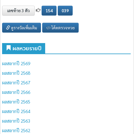
เลขท้าย 3 ตัว
154
039
ดูรางวัลเพิ่มเติม
โค้ดตรวจหวย
ผลหวยรายปี
ผลสลากปี 2569
ผลสลากปี 2568
ผลสลากปี 2567
ผลสลากปี 2566
ผลสลากปี 2565
ผลสลากปี 2564
ผลสลากปี 2563
ผลสลากปี 2562