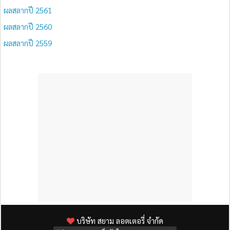
ผลสลากปี 2561
ผลสลากปี 2560
ผลสลากปี 2559
บริษัท สยาม ลอตเตอรี่ จำกัด