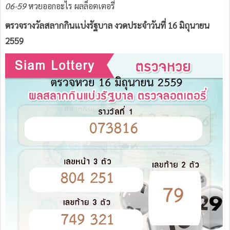
06-59
หวยออกอะไร ผลล็อตเตอรี่
ตรวจรางวัลสลากกินแบ่งรัฐบาล งวดประจำวันที่ 16 มิถุนายน
2559