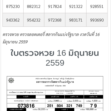
875230
882312
917824
921322
928551
943362
954232
972368
983171
993690
ตรวจหวย ตรวจลอตเตอรี่ สลากกินแบ่งรัฐบาล งวดวันที่ 16
มิถุนายน 2559
ใบตรวจหวย 16 มิถุนายน
2559