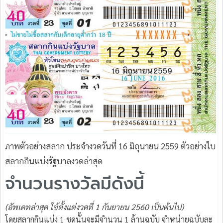
ภาพตัวอย่างสลาก ประจำงวดวันที่ 16 มิถุนายน 2559 ตัวอย่างใบ
สลากกินแบ่งรัฐบาลงวดล่าสุด
จำนวนรางวัลมีดังนี้
(อัพเดทล่าสุด ใช้ตั้งแต่งวดที่ 1 กันยายน 2560 เป็นต้นไป)
โดยสลากกินแบ่ง 1 ชุดนั้นจะมีจำนวน 1 ล้านฉบับ จำหน่ายฉบับละ