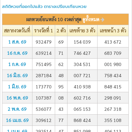
สถิติหวยที่ออกไปแล้ว ตารางเปรียบเทียบหวย
ผลหวยย้อนหลัง 10 งวดล่าสุด
ดูทั้งหมด
สลากงวดวันที่
รางวัลที่ 1
2 ตัว
เลขท้าย 3 ตัว
เลขหน้า 3 ตัว
1 ส.ค. 69
932479
69
154 039
413 672
16 ก.ค. 69
639214
71
746 427
683 709
1 ก.ค. 69
751495
62
304 531
001 980
16 มิ.ย. 69
287184
48
007 721
758 434
1 มิ.ย. 69
173770
95
410 938
848 415
16 พ.ค. 69
107387
08
602 716
298 091
2 พ.ค. 69
536077
43
065 153
267 318
16 เม.ย. 69
309612
77
868 424
355 108
1 เม.ย. 69
292514
47
851 098
406 113