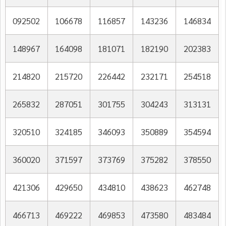
092502
106678
116857
143236
146834
148967
164098
181071
182190
202383
214820
215720
226442
232171
254518
265832
287051
301755
304243
313131
320510
324185
346093
350889
354594
360020
371597
373769
375282
378550
421306
429650
434810
438623
462748
466713
469222
469853
473580
483484