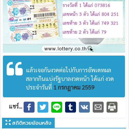
แล้วเจอกันงวดต่อไปกับการอัพเดทผล
สลากกินแบ่งรัฐบาลงวดหน้า ได้แก่ งวด
ประจำวันที่
1 กรกฎาคม 2559
แชร์...
สถิติหวยย้อนหลัง