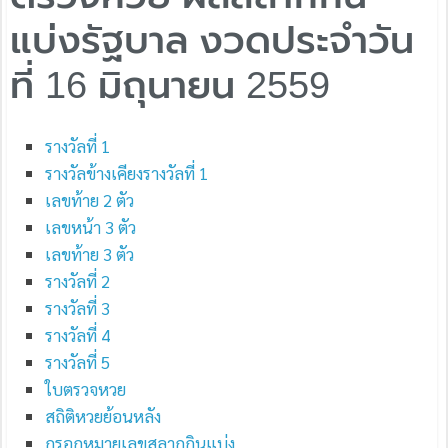
แบ่งรัฐบาล งวดประจำวัน
ที่ 16 มิถุนายน 2559
รางวัลที่ 1
รางวัลข้างเคียงรางวัลที่ 1
เลขท้าย 2 ตัว
เลขหน้า 3 ตัว
เลขท้าย 3 ตัว
รางวัลที่ 2
รางวัลที่ 3
รางวัลที่ 4
รางวัลที่ 5
ใบตรวจหวย
สถิติหวยย้อนหลัง
กรอกหมายเลขสลากกินแบ่ง