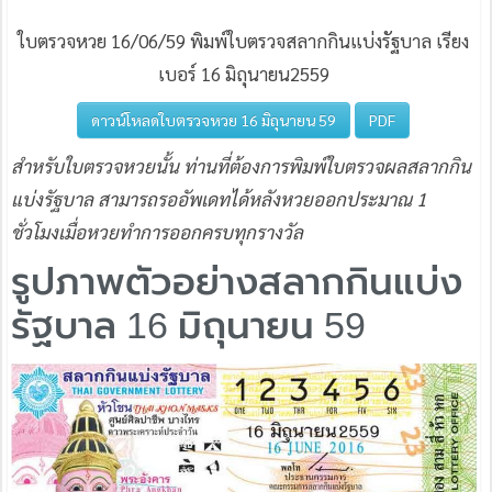
ใบตรวจหวย 16/06/59 พิมพ์ใบตรวจสลากกินแบ่งรัฐบาล เรียง
เบอร์ 16 มิถุนายน2559
ดาวน์โหลดใบตรวจหวย 16 มิถุนายน 59
PDF
สำหรับใบตรวจหวยนั้น ท่านที่ต้องการพิมพ์ใบตรวจผลสลากกิน
แบ่งรัฐบาล สามารถรออัพเดทได้หลังหวยออกประมาณ 1
ชั่วโมงเมื่อหวยทำการออกครบทุกรางวัล
รูปภาพตัวอย่างสลากกินแบ่ง
รัฐบาล 16 มิถุนายน 59