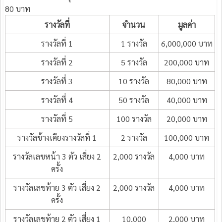
80 บาท
รางวัลที่
จำนวน
มูลค่า
รางวัลที่ 1
1 รางวัล
6,000,000 บาท
รางวัลที่ 2
5 รางวัล
200,000 บาท
รางวัลที่ 3
10 รางวัล
80,000 บาท
รางวัลที่ 4
50 รางวัล
40,000 บาท
รางวัลที่ 5
100 รางวัล
20,000 บาท
รางวัลข้างเคียงรางวัลที่ 1
2 รางวัล
100,000 บาท
รางวัลเลขหน้า 3 ตัว เสี่ยง 2
2,000 รางวัล
4,000 บาท
ครั้ง
รางวัลเลขท้าย 3 ตัว เสี่ยง 2
2,000 รางวัล
4,000 บาท
ครั้ง
รางวัลเลขท้าย 2 ตัว เสี่ยง 1
10,000
2,000 บาท