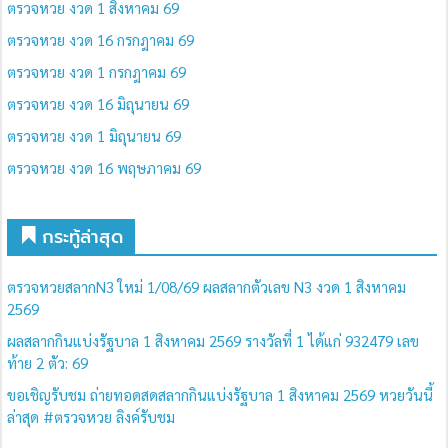
ตรวจหวย งวด 1 สิงหาคม 69
ตรวจหวย งวด 16 กรกฎาคม 69
ตรวจหวย งวด 1 กรกฎาคม 69
ตรวจหวย งวด 16 มิถุนายน 69
ตรวจหวย งวด 1 มิถุนายน 69
ตรวจหวย งวด 16 พฤษภาคม 69
กระทู้ล่าสุด
ตรวจหวยสลากN3 ใหม่ 1/08/69 ผลสลากตัวเลข N3 งวด 1 สิงหาคม
2569
ผลสลากกินแบ่งรัฐบาล 1 สิงหาคม 2569 รางวัลที่ 1 ได้แก่ 932479 เลข
ท้าย 2 ตัว: 69
ขอเชิญรับชม ถ่ายทอดสดสลากกินแบ่งรัฐบาล 1 สิงหาคม 2569 หวยวันนี้
ล่าสุด #ตรวจหวย ลิงค์รับชม