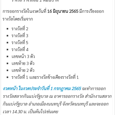
การออกรางวัลในงวดวันที่
16 มิถุนายน 2565
มีการเรียงออก
รางวัลโดยเริ่มจาก
รางวัลที่ 2
รางวัลที่ 3
รางวัลที่ 5
รางวัลที่ 4
เลขหน้า 3 ตัว
เลขท้าย 3 ตัว
เลขท้าย 2 ตัว
รางวัลที่ 1 และรางวัลข้างเคียงรางวัลที่ 1
งวดหน้า ในงวดประจำวันที่ 1 กรกฎาคม 2565
จะทำการออก
รางวัลสลากกินแบ่งรัฐบาล ณ อาคารออกรางวัล สำนักงานสลาก
กินแบ่งรัฐบาล อำเภอเมืองนนทบุรี จังหวัดนนทบุรี และจะออก
เวลา 14.30 น. เป็นต้นไปเช่นเคย