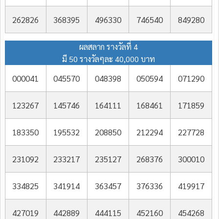
262826
368395
496330
746540
849280
ผลสลาก รางวัลที่ 4
มี 50 รางวัลๆละ 40,000 บาท
000041
045570
048398
050594
071290
123267
145746
164111
168461
171859
183350
195532
208850
212294
227728
231092
233217
235127
268376
300010
334825
341914
363457
376336
419917
427019
442889
444115
452160
454268