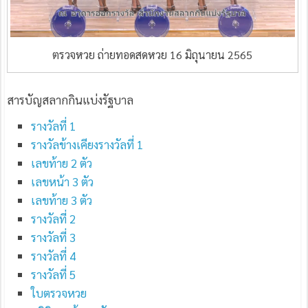
ตรวจหวย ถ่ายทอดสดหวย 16 มิถุนายน 2565
สารบัญสลากกินแบ่งรัฐบาล
รางวัลที่ 1
รางวัลข้างเคียงรางวัลที่ 1
เลขท้าย 2 ตัว
เลขหน้า 3 ตัว
เลขท้าย 3 ตัว
รางวัลที่ 2
รางวัลที่ 3
รางวัลที่ 4
รางวัลที่ 5
ใบตรวจหวย