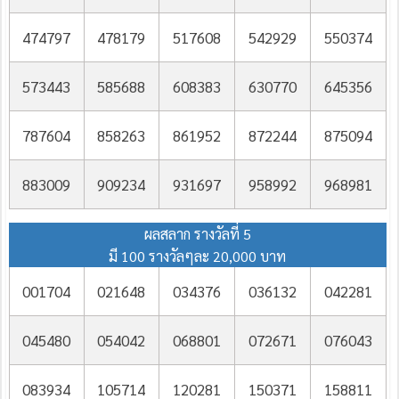
474797
478179
517608
542929
550374
573443
585688
608383
630770
645356
787604
858263
861952
872244
875094
883009
909234
931697
958992
968981
ผลสลาก รางวัลที่ 5
มี 100 รางวัลๆละ 20,000 บาท
001704
021648
034376
036132
042281
045480
054042
068801
072671
076043
083934
105714
120281
150371
158811