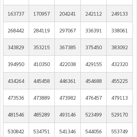
163737
170957
204241
242112
249133
268442
284119
297067
336391
338061
343829
353215
367385
375450
383092
394950
410350
422038
429155
432320
434264
445458
446361
454688
455225
473536
473889
473982
476457
479113
481546
485289
493146
523499
529170
530842
534751
541346
544056
553749