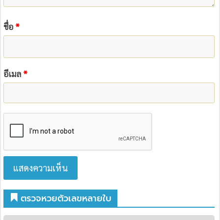
ชื่อ
*
อีเมล
*
ตรวจหวยตัวเลขหลายใบ