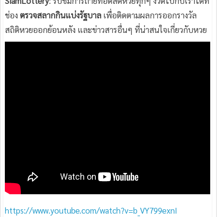
SiamLottery
: รับชมการถ่ายทอดสดหวยทุกๆ งวดไปกับเราได้ที่
ช่อง
ตรวจสลากกินแบ่งรัฐบาล
เพื่อติดตามผลการออกรางวัล
สถิติหวยออกย้อนหลัง และข่าวสารอื่นๆ ที่น่าสนใจเกี่ยวกับหวย
https://www.youtube.com/watch?v=b_VY799exnI