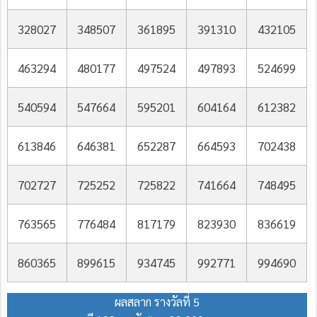
328027
348507
361895
391310
432105
463294
480177
497524
497893
524699
540594
547664
595201
604164
612382
613846
646381
652287
664593
702438
702727
725252
725822
741664
748495
763565
776484
817179
823930
836619
860365
899615
934745
992771
994690
ผลสลาก รางวัลที่ 5