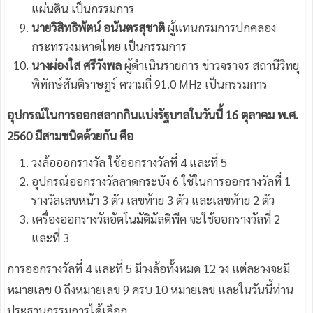
แผ่นดิน เป็นกรรมการ
นายวิสิทธิพัตน์ อนันตรสุชาติ
ผู้แทนกรมการปกคลอง
กระทรวงมหาดไทย เป็นกรรมการ
นางผ่องใส ศรีวังพล
ผู้ดำเนินรายการ ข่าวจราจร สถานีวิทยุ
พิทักษ์สันติราษฎร์ ความถี่ 91.0 MHz เป็นกรรมการ
อุปกรณ์ในการออกสลากกินแบ่งรัฐบาลในวันนี้ 16 ตุลาคม พ.ศ.
2560 มีสามชนิดด้วยกัน คือ
วงล้อออกรางวัล ใช้ออกรางวัลที่ 4 และที่ 5
อุปกรณ์ออกรางวัลลาดกระบัง 6 ใช้ในการออกรางวัลที่ 1
รางวัลเลขหน้า 3 ตัว เลขท้าย 3 ตัว และเลขท้าย 2 ตัว
เครื่องออกรางวัลอัตโนมัติมัลติพีค จะใช้ออกรางวัลที่ 2
และที่ 3
การออกรางวัลที่ 4 และที่ 5 มีวงล้อทั้งหมด 12 วง แต่ละวงจะมี
หมายเลข 0 ถึงหมายเลข 9 ครบ 10 หมายเลข และในวันนี้ท่าน
ประธานกรรมการได้เลือก