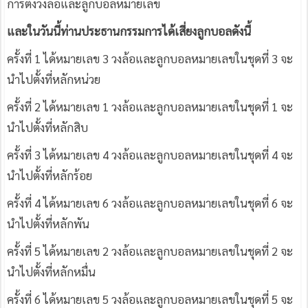
การตั้งวงล้อและลูกบอลหมายเลข
และในวันนี้ท่านประธานกรรมการได้เสี่ยงลูกบอลดังนี้
ครั้งที่ 1 ได้หมายเลข 3 วงล้อและลูกบอลหมายเลขในชุดที่ 3 จะ
นำไปตั้งที่หลักหน่วย
ครั้งที่ 2 ได้หมายเลข 1 วงล้อและลูกบอลหมายเลขในชุดที่ 1 จะ
นำไปตั้งที่หลักสิบ
ครั้งที่ 3 ได้หมายเลข 4 วงล้อและลูกบอลหมายเลขในชุดที่ 4 จะ
นำไปตั้งที่หลักร้อย
ครั้งที่ 4 ได้หมายเลข 6 วงล้อและลูกบอลหมายเลขในชุดที่ 6 จะ
นำไปตั้งที่หลักพัน
ครั้งที่ 5 ได้หมายเลข 2 วงล้อและลูกบอลหมายเลขในชุดที่ 2 จะ
นำไปตั้งที่หลักหมื่น
ครั้งที่ 6 ได้หมายเลข 5 วงล้อและลูกบอลหมายเลขในชุดที่ 5 จะ