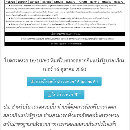
ใบตรวจหวย 16/10/60 พิมพ์ใบตรวจสลากกินแบ่งรัฐบาล เรียง
เบอร์ 16 ตุลาคม 2560
ดาวน์โหลดใบตรวจหวย 16 ตุลาคม 60
ใบตรวจหวย PDF
ปล. สำหรับใบตรวจหวยนั้น ท่านที่ต้องการพิมพ์ใบตรวจผล
สลากกินแบ่งรัฐบาล ท่านสามารถที่จะรออัพเดทใบตรวจหวย
ฉบับมาตรฐานหลังจากการประกาศผลสลากกินแบ่งไปแล้ว