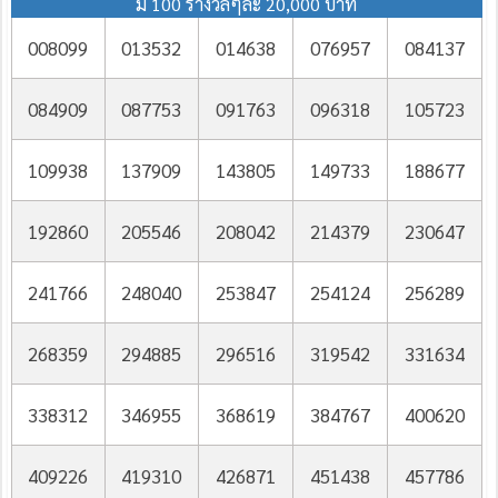
มี 100 รางวัลๆละ 20,000 บาท
008099
013532
014638
076957
084137
084909
087753
091763
096318
105723
109938
137909
143805
149733
188677
192860
205546
208042
214379
230647
241766
248040
253847
254124
256289
268359
294885
296516
319542
331634
338312
346955
368619
384767
400620
409226
419310
426871
451438
457786