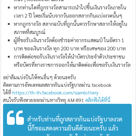
หากท่านใดที่ถูกรางวัลสามารถนำไปขึ้นเงินรางวัลภายใน
เวลา 2 ปี โดยเริ่มนับจากวันออกสลากกินแบ่งงวดนั้นๆ
หากถูกรางวัล สลากฉบับที่ถูกนั้นควรรักษาสลากให้อยู่ใน
สภาพที่สมบูรณ์
ผู้ที่ขอรับเงินรางวัลต้องชำระค่าอากรแสตมป์ ในอัตรา 1
บาท ของเงินรางวัล ทุก 200 บาท หรือเศษของ 200 บาท
การติดต่อขอรับเงินรางวัลให้นำบัตรประจำตัวประชาชน
หรือบัตรที่ทางราชการออกให้มาติดต่อเพื่อขอรับเงินรางวัล
อย่าลืมแบ่งปันให้คนอื่นๆ ด้วยนะครับ
ติดตามการอัพเดทผลสลากกินแบ่งรัฐบาลผ่าน facebook
ได้ที่
https://th-th.facebook.com/siamlottery
สนใจรับฟังหวยออกผ่านทางวิทยุ AM-891
คลิกฟังได้ที่นี่
สำหรับท่านที่ถูกสลากกินแบ่งรัฐบาลงวด
นี้ก็ขอแสดงความยินดีด้วยนะครับ แล้ว