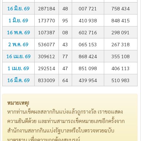
16 มิ.ย. 69
287184
48
007 721
758 434
1 มิ.ย. 69
173770
95
410 938
848 415
16 พ.ค. 69
107387
08
602 716
298 091
2 พ.ค. 69
536077
43
065 153
267 318
16 เม.ย. 69
309612
77
868 424
355 108
1 เม.ย. 69
292514
47
851 098
406 113
16 มี.ค. 69
833009
64
439 954
510 983
หมายเหตุ!
หากท่านเช็คผลสลากกินแบ่งแล้วถูกรางวัล เราขอแสดง
ความยินดีด้วย และท่านสามารถเช็คหมายเลขอีกครั้งจาก
สำนักงานสลากกินแบ่งรัฐบาลหรือใบตรวจหวยฉบับ
มาตรฐาน เพื่อความถูกต้องสมบูรณ์