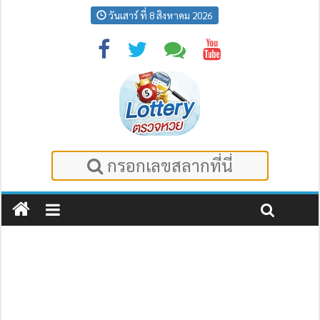
วันเสาร์ ที่ 8 สิงหาคม 2026