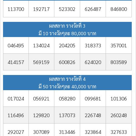
113700
192717
523302
626487
846800
ผลสลาก รางวัลที่ 3
มี 10 รางวัลๆละ 80,000 บาท
046495
134024
204205
318373
357001
414157
569159
600826
624020
803589
ผลสลาก รางวัลที่ 4
มี 50 รางวัลๆละ 40,000 บาท
017024
056921
058280
099681
101306
116496
129820
137073
226748
260248
292027
307089
313446
323864
327633