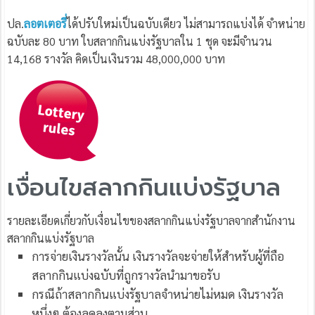
ปล.
ลอตเตอรี่
ได้ปรับใหม่เป็นฉบับเดียว ไม่สามารถแบ่งได้ จำหน่าย
ฉบับละ 80 บาท ใบสลากกินแบ่งรัฐบาลใน 1 ชุด จะมีจำนวน
14,168 รางวัล คิดเป็นเงินรวม 48,000,000 บาท
เงื่อนไขสลากกินแบ่งรัฐบาล
รายละเอียดเกี่ยวกับเงื่อนไขของสลากกินแบ่งรัฐบาลจากสำนักงาน
สลากกินแบ่งรัฐบาล
การจ่ายเงินรางวัลนั้น เงินรางวัลจะจ่ายให้สำหรับผู้ที่ถือ
สลากกินแบ่งฉบับที่ถูกรางวัลนำมาขอรับ
กรณีถ้าสลากกินแบ่งรัฐบาลจำหน่ายไม่หมด เงินรางวัล
หนึ่งๆ ต้องลดลงตามส่วน