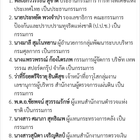
พลเอกวิวรรธน์ สุชาติ
ประธานกรรมการ การทางพิเศษแห่ง
ประเทศไทย เป็นประธานกรรมการ
นายประหยัด พวงจําปา
รองเลขาธิการ คณะกรรมการ
ป้องกันและปราบปรามทุจริตแห่งชาติ (ป.ป.ช.) เป็น
กรรมการ
นางมาลี สุมโนทยาน
ผู้อํานวยการกลุ่มพัฒนาระบบบริหาร
กรมศุลกากร เป็นกรรมการ
นางแพรวพรรณ์ ก้องไตรภพ
กรรมการผู้จัดการ บริษัท เทพ
วรรณ สปอร์ตกรุ๊ป จำกัด เป็นกรรมการ
ว่าที่ร้อยตรีจิรายุ ยินดีสุข
เจ้าหน้าที่อาวุโสกลุ่มงาน
เลขานุการผู้บริหาร สํานักงานผู้ตรวจการแผ่นดิน เป็น
กรรมการ
พ.ต.อ.ชัยพจน์ สุวรรณรักษ์
ผู้แทนสำนักงานตำรวจแห่ง
ชาติ เป็นกรรมการ
นางสาว ศมาภา สุทธิณพ
ผู้แทนกระทรวงการคลัง เป็น
กรรมการ
นางสาวสุนิตา เจริญศิลป์
ผู้แทนสำนักงานการตรวจเงิน