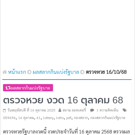
หน้าแรก
ผลสลากกินแบ่งรัฐบาล
ตรวจหวย 16/10/68
ผลสลากกินแบ่งรัฐบาล
ตรวจหวย งวด 16 ตุลาคม 68
วันพฤหัสบดี ที่ 16 ตุลาคม 2025
สยาม ลอตเตอรี่
1 ความคิดเห็น
,
,
,
,
,
,
,
059696
16 ตุลาคม
61
lottery
lotto
pdf
กองสลาก
กองสลากกินแบ่งรัฐบาล
ตรวจหวยรัฐบาลงวดนี้ งวดประจำวันที่ 16 ตุลาคม 2568 ตรวจผล