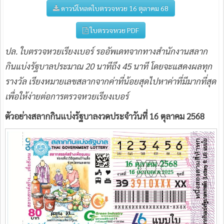
ดาวน์โหลดใบตรวจหวย 16 ตุลาคม 68
ใบตรวจหวย PDF
ปล. ใบตรวจหวยเรียงเบอร์ รออัพเดทจากทางสำนักงานสลาก
กินแบ่งรัฐบาลประมาณ 20 นาทีถึง 45 นาที โดยจะแสดงผลทุก
รางวัล เรียงหมายเลขสลากจากค่าที่น้อยสุดไปหาค่าที่มีมากที่สุด
เพื่อให้ง่ายต่อการตรวจหวยเรียงเบอร์
ตัวอย่างสลากกินแบ่งรัฐบาลงวดประจำวันที่ 16 ตุลาคม 2568