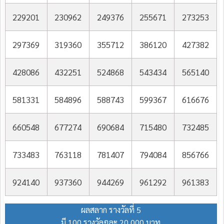
229201
230962
249376
255671
273253
297369
319360
355712
386120
427382
428086
432251
524868
543434
565140
581331
584896
588743
599367
616676
660548
677274
690684
715480
732485
733483
763118
781407
794084
856766
924140
937360
944269
961292
961383
ผลสลาก รางวัลที่ 5
มี 100 รางวัลๆละ 20,000 บาท