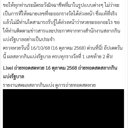
ขอให้ทุกท่านระมัดระวังมิจฉาชีพที่มาในรูปแบบต่างๆ ไม่ว่าจะ
เป็นการที่ให้หมายเลขที่จะออกรางวัลได้ล่วงหน้า ซึ่งแท้ที่จริง
แล้วไม่มีท่านใดสามารถรับรู้ได้ล่วงหน้าว่าหวยจะออกอะไร ขอ
ให้ท่านติดตามข่าวสารและประกาศจากทางสำนักงานสลากกิน
แบ่งรัฐบาลอย่างเป็นประจำ
ตรวจหวยวันนี้ 16/10/68 (16 ตุลาคม 2568) ด่วนที่นี่! อัปเดตวัน
นี้ ผลสลากกินแบ่งรัฐบาล ครบทุกรางวัลที่ 1 เลขท้าย 2 ตัว!
Live! ถ่ายทอดสดหวย 16 ตุลาคม 2568 ถ่ายทอดสดสลากกิน
แบ่งรัฐบาล
รายงานสดผลสลากกินแบ่ง ดูการถ่ายทอดสดหวย