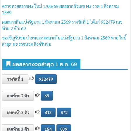
ตรวจหวยสลากN3 ใหม่ 1/08/69 ผลสลากตัวเลข N3 งวด 1 สิงหาคม
2569
ผลสลากกินแบ่งรัฐบาล 1 สิงหาคม 2569 รางวัลที่ 1 ได้แก่ 932479 เลข
ท้าย 2 ตัว: 69
ขอเชิญรับชม ถ่ายทอดสดสลากกินแบ่งรัฐบาล 1 สิงหาคม 2569 หวยวันนี้
ล่าสุด #ตรวจหวย ลิงค์รับชม
ผลสลากงวดล่าสุด 1 ส.ค. 69
รางวัลที่ 1
932479
เลขท้าย 2 ตัว
69
เลขหน้า 3 ตัว
413
672
เลขท้าย 3 ตัว
154
039