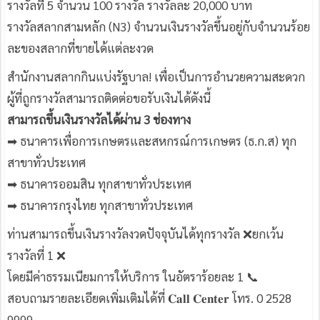
รางวัลที่ 5 จำนวน 100 รางวัล รางวัลละ 20,000 บาท
รางวัลสลากสามหลัก (N3) จำนวนเงินรางวัลขึ้นอยู่กับจำนวนร้อย
ละของสลากที่ขายได้แต่ละงวด
สำนักงานสลากกินแบ่งรัฐบาล! เพื่อเป็นการอำนวยความสะดวก
ผู้ที่ถูกรางวัลสามารถติดต่อขอรับเงินได้ดังนี้
สามารถขึ้นเงินรางวัลได้ผ่าน 3 ช่องทาง
➡ ธนาคารเพื่อการเกษตรและสหกรณ์การเกษตร (ธ.ก.ส) ทุก
สาขาทั่วประเทศ
➡ ธนาคารออมสิน ทุกสาขาทั่วประเทศ
➡ ธนาคารกรุงไทย ทุกสาขาทั่วประเทศ
ท่านสามารถขึ้นเงินรางวัลงวดปัจจุบันได้ทุกรางวัล ❌ยกเว้น
รางวัลที่ 1 ❌
โดยมีค่าธรรมเนียมการให้บริการ ในอัตราร้อยละ 1 📞
สอบถามรายละเอียดเพิ่มเติมได้ที่ 𝐂𝐚𝐥𝐥 𝐂𝐞𝐧𝐭𝐞𝐫 โทร. 0 2528
9999