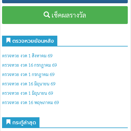
เช็คผลรางวัล
ตรวจหวยย้อนหลัง
ตรวจหวย งวด 1 สิงหาคม 69
ตรวจหวย งวด 16 กรกฎาคม 69
ตรวจหวย งวด 1 กรกฎาคม 69
ตรวจหวย งวด 16 มิถุนายน 69
ตรวจหวย งวด 1 มิถุนายน 69
ตรวจหวย งวด 16 พฤษภาคม 69
กระทู้ล่าสุด