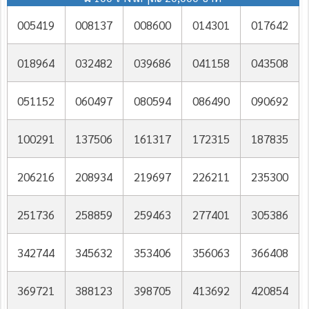
005419
008137
008600
014301
017642
018964
032482
039686
041158
043508
051152
060497
080594
086490
090692
100291
137506
161317
172315
187835
206216
208934
219697
226211
235300
251736
258859
259463
277401
305386
342744
345632
353406
356063
366408
369721
388123
398705
413692
420854