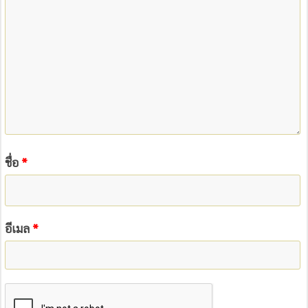
ชื่อ
*
อีเมล
*