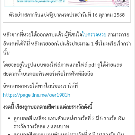
ตัวอย่างสลากกินแบ่งรัฐบาลงวดประจำวันที่ 16 ตุลาคม 2568
หลังจากที่หวยได้ออกครบแล้ว ผู้ที่สนใจ
ใบตรวจหวย
สามารถรอ
อัพเดทได้ที่นี่ หลังหวยออกไปแล้วประมาณ 1 ชั่วโมงหรือเร็วกว่า
นั้น
โดยจะอยู่ในรูปแบบของไฟล์ภาพและไฟล์ pdf ดูได้ง่ายและ
สะดวกทั้งบนคอมพิวเตอร์หรือโทรศัพท์มือถือ
อัพเดทผลหวยได้ทางไลน์ของเราได้ที่
https://page.line.me/oer1981h
งวดนี้ เรียงลูกบอลตามสีตามแต่ละรางวัลดังนี้
ลูกบอลสี เหลือง แทนตำแหน่งรางวัลที่ 2 มี 5 รางวัล เงิน
รางวัล รางวัลละ 2 แสนบาท
ลูกบอลสี ชมพู แทนตำแหน่งรางวัลที่ 3 มี 10 รางวัล เงิน