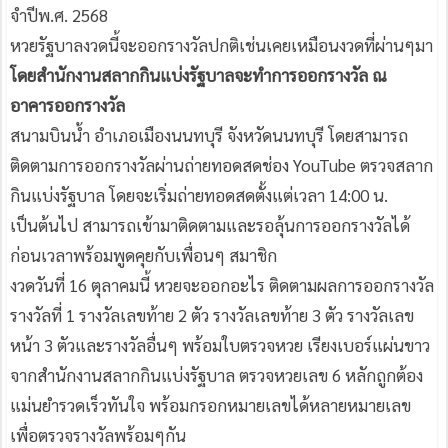
จำปีพ.ศ. 2568
หวยรัฐบาลงวดนี้จะออกรางวัลปกติเช่นเคยเหมือนงวดที่ผ่านๆมา
โดยสำนักงานสลากกินแบ่งรัฐบาลจะทำการออกรางวัล ณ
อาคารออกรางวัล
สนามบินน้ำ อำเภอเมืองนนทบุรี จังหวัดนนทบุรี โดยสามารถ
ติดตามการออกรางวัลผ่านถ่ายทอดสดช่อง YouTube ตรวจสลาก
กินแบ่งรัฐบาล โดยจะเริ่มถ่ายทอดสดตั้งแต่เวลา 14:00 น.
เป็นต้นไป สามารถเข้ามาติดตามและรอลุ้นการออกรางวัลได้
ก่อนเวลาพร้อมพูดคุยกับเพื่อนๆ สมาชิก
งวดวันที่ 16 ตุลาคมนี้ หวยจะออกอะไร ติดตามผลการออกรางวัล
รางวัลที่ 1 รางวัลเลขท้าย 2 ตัว รางวัลเลขท้าย 3 ตัว รางวัลเลข
หน้า 3 ตัวและรางวัลอื่นๆ พร้อมใบตรวจหวย เรียงเบอร์แผ่นขาว
จากสำนักงานสลากกินแบ่งรัฐบาล ตรวจหวยเลข 6 หลักถูกต้อง
แม่นยำรวดเร็วทันใจ พร้อมกรอกหมายเลขได้หลายหมายเลข
เพื่อตรวจรางวัลพร้อมๆกัน