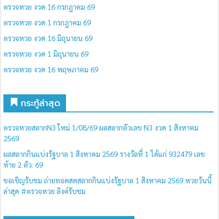
ตรวจหวย งวด 16 กรกฎาคม 69
ตรวจหวย งวด 1 กรกฎาคม 69
ตรวจหวย งวด 16 มิถุนายน 69
ตรวจหวย งวด 1 มิถุนายน 69
ตรวจหวย งวด 16 พฤษภาคม 69
กระทู้ล่าสุด
ตรวจหวยสลากN3 ใหม่ 1/08/69 ผลสลากตัวเลข N3 งวด 1 สิงหาคม
2569
ผลสลากกินแบ่งรัฐบาล 1 สิงหาคม 2569 รางวัลที่ 1 ได้แก่ 932479 เลข
ท้าย 2 ตัว: 69
ขอเชิญรับชม ถ่ายทอดสดสลากกินแบ่งรัฐบาล 1 สิงหาคม 2569 หวยวันนี้
ล่าสุด #ตรวจหวย ลิงค์รับชม