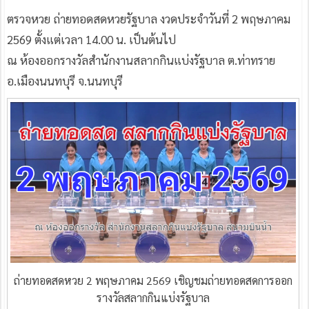
ตรวจหวย ถ่ายทอดสดหวยรัฐบาล งวดประจำวันที่ 2 พฤษภาคม
2569 ตั้งแต่เวลา 14.00 น. เป็นต้นไป
ณ ห้องออกรางวัลสำนักงานสลากกินแบ่งรัฐบาล ต.ท่าทราย
อ.เมืองนนทบุรี จ.นนทบุรี
ถ่ายทอดสดหวย 2 พฤษภาคม 2569 เชิญชมถ่ายทอดสดการออก
รางวัลสลากกินแบ่งรัฐบาล