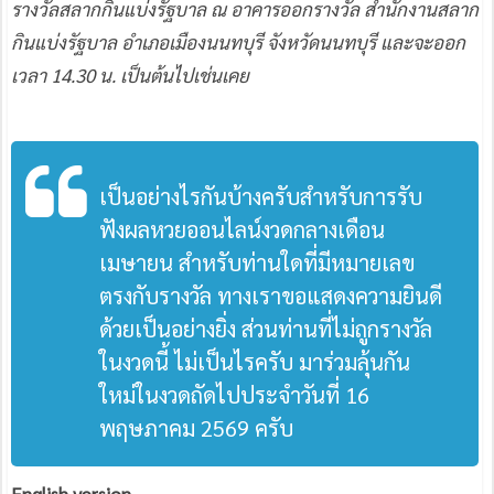
รางวัลสลากกินแบ่งรัฐบาล ณ อาคารออกรางวัล สำนักงานสลาก
กินแบ่งรัฐบาล อำเภอเมืองนนทบุรี จังหวัดนนทบุรี และจะออก
เวลา 14.30 น. เป็นต้นไปเช่นเคย
เป็นอย่างไรกันบ้างครับสำหรับการรับ
ฟังผลหวยออนไลน์งวดกลางเดือน
เมษายน สำหรับท่านใดที่มีหมายเลข
ตรงกับรางวัล ทางเราขอแสดงความยินดี
ด้วยเป็นอย่างยิ่ง ส่วนท่านที่ไม่ถูกรางวัล
ในงวดนี้ ไม่เป็นไรครับ มาร่วมลุ้นกัน
ใหม่ในงวดถัดไปประจำวันที่ 16
พฤษภาคม 2569 ครับ
English version