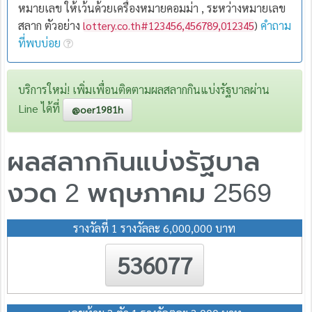
หมายเลข ให้เว้นด้วยเครื่องหมายคอมม่า , ระหว่างหมายเลข
สลาก ตัวอย่าง
)
คำถาม
lottery.co.th#123456,456789,012345
ที่พบบ่อย
บริการใหม่! เพิ่มเพื่อนติดตามผลสลากกินแบ่งรัฐบาลผ่าน
Line ได้ที่
@oer1981h
ผลสลากกินแบ่งรัฐบาล
งวด 2 พฤษภาคม 2569
รางวัลที่ 1 รางวัลละ 6,000,000 บาท
536077