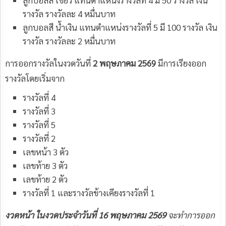
รางวัล รางวัลละ 4 หมื่นบาท
ลูกบอลสี น้ำเงิน แทนตำแหน่งรางวัลที่ 5 มี 100 รางวัล เงิน
รางวัล รางวัลละ 2 หมื่นบาท
การออกรางวัลในงวดวันที่
2 พฤษภาคม 2569
มีการเรียงออก
รางวัลโดยเริ่มจาก
รางวัลที่ 4
รางวัลที่ 3
รางวัลที่ 5
รางวัลที่ 2
เลขหน้า 3 ตัว
เลขท้าย 3 ตัว
เลขท้าย 2 ตัว
รางวัลที่ 1 และรางวัลข้างเคียงรางวัลที่ 1
งวดหน้า ในงวดประจำวันที่ 16 พฤษภาคม 2569
จะทำการออก