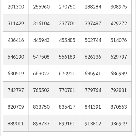
201300
255960
270750
288284
308975
311429
316104
337701
397487
429272
436416
445943
455485
502744
514076
546190
547508
556189
626136
629797
630519
663022
670910
685941
686989
742797
765502
770781
779764
792881
820709
833750
835417
841391
870563
889011
898737
899160
913812
936909