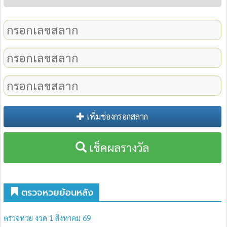
เพิ่มช่องกรอกสลาก
เช็คผลรางวัล
ตรวจหวยย้อนหลัง
ตรวจหวย งวด 1 สิงหาคม 69