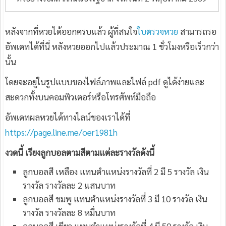
หลังจากที่หวยได้ออกครบแล้ว ผู้ที่สนใจ
ใบตรวจหวย
สามารถรอ
อัพเดทได้ที่นี่ หลังหวยออกไปแล้วประมาณ 1 ชั่วโมงหรือเร็วกว่า
นั้น
โดยจะอยู่ในรูปแบบของไฟล์ภาพและไฟล์ pdf ดูได้ง่ายและ
สะดวกทั้งบนคอมพิวเตอร์หรือโทรศัพท์มือถือ
อัพเดทผลหวยได้ทางไลน์ของเราได้ที่
https://page.line.me/oer1981h
งวดนี้ เรียงลูกบอลตามสีตามแต่ละรางวัลดังนี้
ลูกบอลสี เหลือง แทนตำแหน่งรางวัลที่ 2 มี 5 รางวัล เงิน
รางวัล รางวัลละ 2 แสนบาท
ลูกบอลสี ชมพู แทนตำแหน่งรางวัลที่ 3 มี 10 รางวัล เงิน
รางวัล รางวัลละ 8 หมื่นบาท
ลูกบอลสี เขียว แทนตำแหน่งรางวัลที่ 4 มี 50 รางวัล เงิน