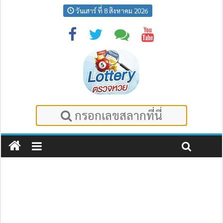
วันเสาร์ ที่ 8 สิงหาคม 2026