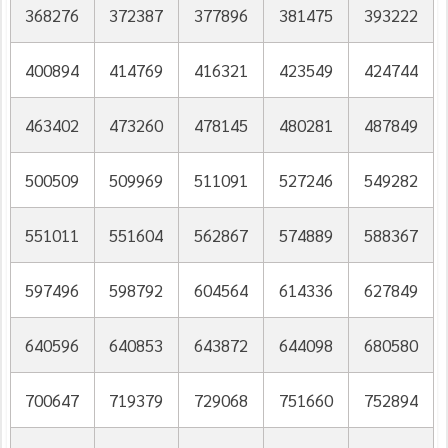
368276
372387
377896
381475
393222
400894
414769
416321
423549
424744
463402
473260
478145
480281
487849
500509
509969
511091
527246
549282
551011
551604
562867
574889
588367
597496
598792
604564
614336
627849
640596
640853
643872
644098
680580
700647
719379
729068
751660
752894