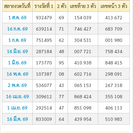
สลากงวดวันที่
รางวัลที่ 1
2 ตัว
เลขท้าย 3 ตัว
เลขหน้า 3 ตัว
1 ส.ค. 69
932479
69
154 039
413 672
16 ก.ค. 69
639214
71
746 427
683 709
1 ก.ค. 69
751495
62
304 531
001 980
16 มิ.ย. 69
287184
48
007 721
758 434
1 มิ.ย. 69
173770
95
410 938
848 415
16 พ.ค. 69
107387
08
602 716
298 091
2 พ.ค. 69
536077
43
065 153
267 318
16 เม.ย. 69
309612
77
868 424
355 108
1 เม.ย. 69
292514
47
851 098
406 113
16 มี.ค. 69
833009
64
439 954
510 983