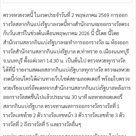
ตรวจหวยงวดนี้ ในงวดประจำวันที่ 2 พฤษภาคม 2569 การออก
รางวัลสลากกินแบ่งรัฐบาลงวดนี้ทางสำนักงานจะออกรางวัลตรง
กับวันเสาร์ในช่วงต้นเดือนพฤษภาคม 2026 นี้ นี้โดย นี้โดย
สำนักงานสลากกินแบ่งรัฐบาลจะทำการออกรางวัล ณ ห้องออก
รางวัลสำนักงานสลากกินแบ่งรัฐบาล ต.ท่าทราย อ.เมืองนนทบุรี
จ.นนทบุรี ตั้งแต่เวลา 14.30 น. เป็นต้นไป ตรวจหวยทุกรางวัล
ได้ที่นี่ รายงานสดผลสลากกินแบ่งรัฐบาลทุกรางวัล ตรวจผลหวย
งวดนี้ก่อนใครได้ผ่านทางเว็บไซต์สยามลอตเตอรี่ พร้อมใบตรวจ
หวยเรียงเบอร์อัพเดทจากสำนักงานสลากกินแบ่งรัฐบาลหลังการ
ออกรางวัลสดชื่นไปแล้วประมาณ 30 นาที ผลหวยลอตเตอรี่
สลากกินแบ่งรัฐบาล ตรวจทานผลการออกรางวัลรางวัลที่ 1
รางวัลเลขท้าย 2 ตัว รางวัลเลขหน้า 3 ตัว รางวัลเลขท้าย 3 ตัว
รางวัลที่ 2 ถึงรางวัลที่ 5 และรางวัลอื่นๆ