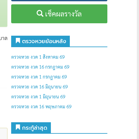
เช็คผลรางวัล
ฐบาล
ตรวจหวยย้อนหลัง
ตรวจหวย งวด 1 สิงหาคม 69
ตรวจหวย งวด 16 กรกฎาคม 69
ตรวจหวย งวด 1 กรกฎาคม 69
ตรวจหวย งวด 16 มิถุนายน 69
ตรวจหวย งวด 1 มิถุนายน 69
ตรวจหวย งวด 16 พฤษภาคม 69
กระทู้ล่าสุด