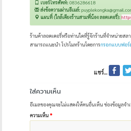
เบอร์โทรศัพท์:
0836286618
ส่งข้อความผ่านอีเมล์:
puyplekongka@gmail.c
แผนที่ (ใกล้เคียงร้านสามพี่น้อง ลอตเตอรี่):
http
ร้านค้าลอตเตอรี่หรือท่านใดที่รู้จักร้านที่จำหน่า
สามารถแนะนำ โปรโมทร้านโดยการ
กรอกแบบฟอร์ม
แชร์...
ใส่ความเห็น
อีเมลของคุณจะไม่แสดงให้คนอื่นเห็น
ช่องข้อมูลจำ
ความเห็น
*