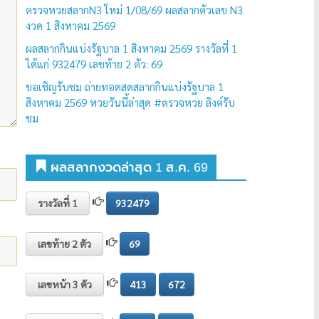
ตรวจหวยสลากN3 ใหม่ 1/08/69 ผลสลากตัวเลข N3
งวด 1 สิงหาคม 2569
ผลสลากกินแบ่งรัฐบาล 1 สิงหาคม 2569 รางวัลที่ 1
ได้แก่ 932479 เลขท้าย 2 ตัว: 69
ขอเชิญรับชม ถ่ายทอดสดสลากกินแบ่งรัฐบาล 1
สิงหาคม 2569 หวยวันนี้ล่าสุด #ตรวจหวย ลิงค์รับ
ชม
ผลสลากงวดล่าสุด 1 ส.ค. 69
รางวัลที่ 1
932479
เลขท้าย 2 ตัว
69
เลขหน้า 3 ตัว
413
672