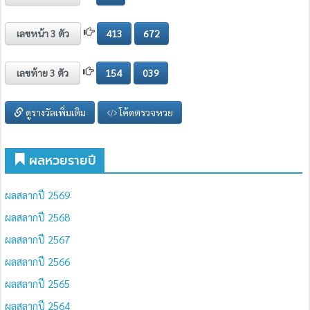
เลขหน้า 3 ตัว
413
672
เลขท้าย 3 ตัว
154
039
ดูรางวัลเพิ่มเติม
โค้ดตรวจหวย
ผลหวยรายปี
ผลสลากปี 2569
ผลสลากปี 2568
ผลสลากปี 2567
ผลสลากปี 2566
ผลสลากปี 2565
ผลสลากปี 2564