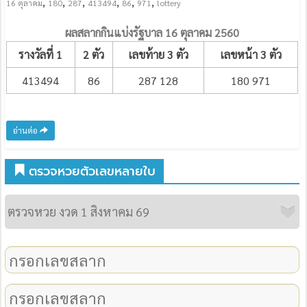
,
,
,
,
,
,
16 ตุลาคม
180
287
413494
86
971
lottery
ผลสลากกินแบ่งรัฐบาล 16 ตุลาคม 2560
รางวัลที่ 1
2 ตัว
เลขท้าย 3 ตัว
เลขหน้า 3 ตัว
413494
86
287 128
180 971
อ่านต่อ
ตรวจหวยตัวเลขหลายใบ