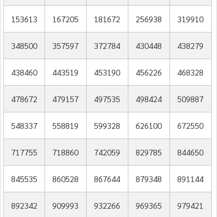
153613
167205
181672
256938
319910
348500
357597
372784
430448
438279
438460
443519
453190
456226
468328
478672
479157
497535
498424
509887
548337
558819
599328
626100
672550
717755
718860
742059
829785
844650
845535
860528
867644
879348
891144
892342
909993
932266
969365
979421