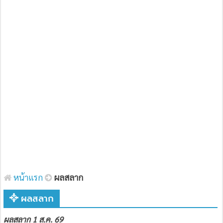
หน้าแรก
ผลสลาก
ผลสลาก
ผลสลาก 1 ส.ค. 69