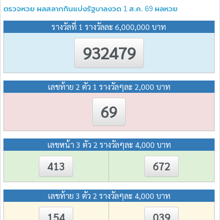
ตรวจหวย ผลสลากกินแบ่งรัฐบาลงวด 1 ส.ค. 69 ผลหวย
รางวัลที่ 1 รางวัลละ 6,000,000 บาท
932479
เลขท้าย 2 ตัว 1 รางวัลๆละ 2,000 บาท
69
เลขหน้า 3 ตัว 2 รางวัลๆละ 4,000 บาท
413
672
เลขท้าย 3 ตัว 2 รางวัลๆละ 4,000 บาท
154
039