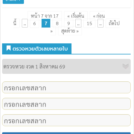
หน้า 7 จาก 17
« เริ่มต้น
« ก่อน
นี้
..
6
7
8
9
..
15
..
ถัดไป
»
สุดท้าย »
ตรวจหวยตัวเลขหลายใบ