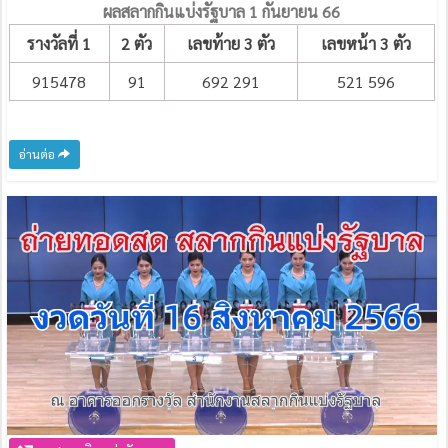
ผลสลากกินแบ่งรัฐบาล 1 กันยายน 66
รางวัลที่ 1
2 ตัว
เลขท้าย 3 ตัว
เลขหน้า 3 ตัว
915478
91
692 291
521 596
อ่านต่อ