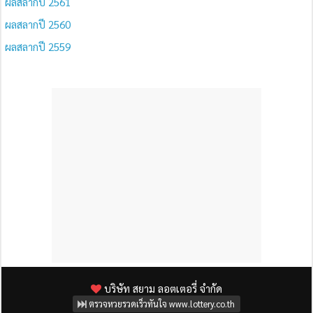
ผลสลากปี 2561
ผลสลากปี 2560
ผลสลากปี 2559
บริษัท สยาม ลอตเตอรี่ จำกัด
ตรวจหวยรวดเร็วทันใจ www.lottery.co.th