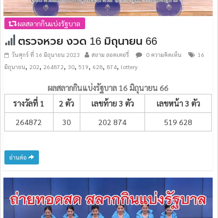
ผลสลากกินแบ่งรัฐบาล
ตรวจหวย งวด 16 มิถุนายน 66
วันศุกร์ ที่ 16 มิถุนายน 2023
สยาม ลอตเตอรี่
0 ความคิดเห็น
16
,
,
,
,
,
,
,
มิถุนายน
202
264872
30
519
628
874
lottery
ผลสลากกินแบ่งรัฐบาล 16 มิถุนายน 66
รางวัลที่ 1
2 ตัว
เลขท้าย 3 ตัว
เลขหน้า 3 ตัว
264872
30
202 874
519 628
อ่านต่อ