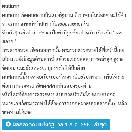
ผลสลาก
ผลสลาก เช็คผลสลากกินแบ่งรัฐบาล ที่เราพบกันบ่อยๆ จะใช้คำ
ว่า ฉลาก แทนคำว่าสลากกันเยอะเลยนะครับ
ซึ่งจริงๆ แล้วคำว่า สลากเป็นคำที่ถูกต้องสำหรับ เกี่ยวกับ “ผล
สลาก”
การตรวจหวย เช็คผลสลากนั้น สามารถตรวจหวยได้ที่หน้านี้เลย
เลื่อนไปยังข้อมูลด้านล่างนี้ แล้วจะเจอผลสลากงวดล่าสุด ดูง่าย
ชัดเจน และยังแสดงผลทุกรางวัลให้อีกด้วย
ผลสลากนี้นั้น เราจะเรียงเบอร์ให้จากน้อยไปหามาก เพื่อให้ง่าย
ต่อการตรวจหวย เช็คผลสลากกินแบ่งของท่าน
หรือใครที่ต้องการตรวจหวยแบบรวดเร็วทันใจ แบบกรอกร
หมายเลขก็สามารถทำได้ด้วยการกรอกหมายเลขสลากทั้ง 6 หลัก
ของท่านได้เลย
ผลสลากกินแบ่งรัฐบาล 1 ส.ค. 2569 ล่าสุด