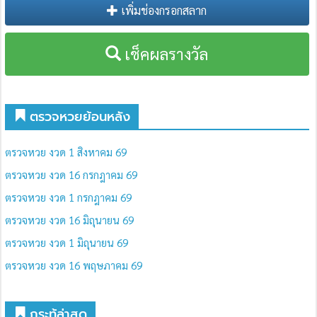
เพิ่มช่องกรอกสลาก
เช็คผลรางวัล
ตรวจหวยย้อนหลัง
ตรวจหวย งวด 1 สิงหาคม 69
ตรวจหวย งวด 16 กรกฎาคม 69
ตรวจหวย งวด 1 กรกฎาคม 69
ตรวจหวย งวด 16 มิถุนายน 69
ตรวจหวย งวด 1 มิถุนายน 69
ตรวจหวย งวด 16 พฤษภาคม 69
กระทู้ล่าสุด