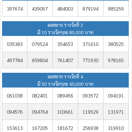
397674
439057
484003
879194
985259
ผลสลาก รางวัลที่ 3
มี 10 รางวัลๆละ 80,000 บาท
035383
079524
354653
371610
380525
497784
659804
761407
771930
978165
ผลสลาก รางวัลที่ 4
มี 50 รางวัลๆละ 40,000 บาท
061038
082401
089456
093572
094191
094576
094764
103661
119529
131971
153613
167205
181672
256938
319910