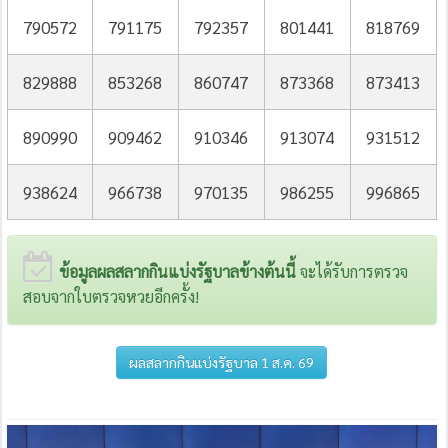
790572
791175
792357
801441
818769
829888
853268
860747
873368
873413
890990
909462
910346
913074
931512
938624
966738
970135
986255
996865
ข้อมูลผลสลากกินแบ่งรัฐบาลข้างต้นนี้
จะได้รับการตรวจ
สอบจากใบตรวจหวยอีกครั้ง!
ผลสลากกินแบ่งรัฐบาล 1 ส.ค. 69