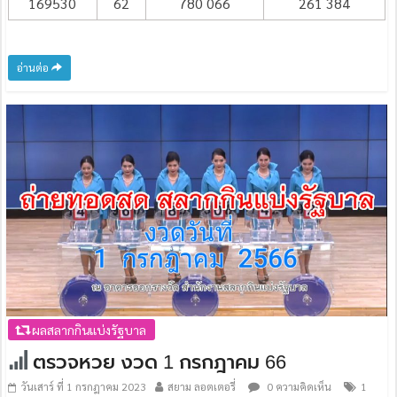
169530
62
780 066
261 384
อ่านต่อ
ผลสลากกินแบ่งรัฐบาล
ตรวจหวย งวด 1 กรกฎาคม 66
วันเสาร์ ที่ 1 กรกฎาคม 2023
สยาม ลอตเตอรี่
0 ความคิดเห็น
1