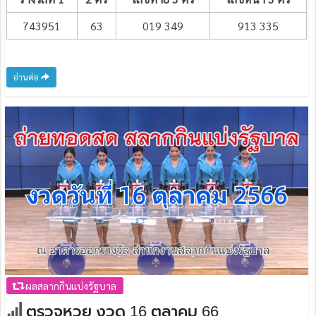
743951
63
019 349
913 335
อ่านต่อ
ผลสลากกินแบ่งรัฐบาล
ตรวจหวย งวด 16 ตุลาคม 66