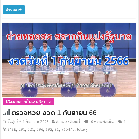
อ่านต่อ
ผลสลากกินแบ่งรัฐบาล
ตรวจหวย งวด 1 กันยายน 66
วันศุกร์ ที่ 1 กันยายน 2023
สยาม ลอตเตอรี่
0 ความคิดเห็น
1
,
,
,
,
,
,
,
กันยายน
291
521
596
692
91
915478
lottery