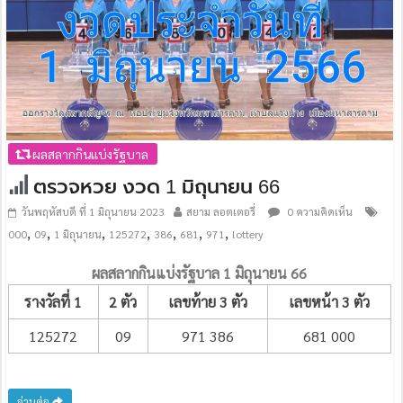
ผลสลากกินแบ่งรัฐบาล
ตรวจหวย งวด 1 มิถุนายน 66
วันพฤหัสบดี ที่ 1 มิถุนายน 2023
สยาม ลอตเตอรี่
0 ความคิดเห็น
,
,
,
,
,
,
,
000
09
1 มิถุนายน
125272
386
681
971
lottery
ผลสลากกินแบ่งรัฐบาล 1 มิถุนายน 66
รางวัลที่ 1
2 ตัว
เลขท้าย 3 ตัว
เลขหน้า 3 ตัว
125272
09
971 386
681 000
อ่านต่อ