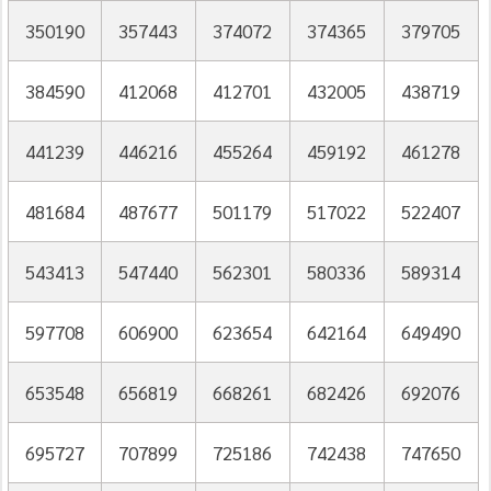
350190
357443
374072
374365
379705
384590
412068
412701
432005
438719
441239
446216
455264
459192
461278
481684
487677
501179
517022
522407
543413
547440
562301
580336
589314
597708
606900
623654
642164
649490
653548
656819
668261
682426
692076
695727
707899
725186
742438
747650