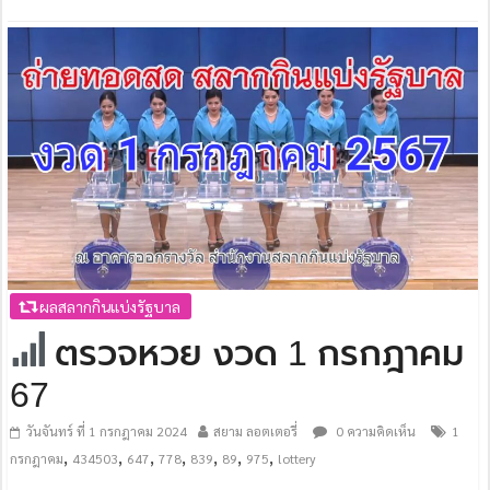
ผลสลากกินแบ่งรัฐบาล
ตรวจหวย งวด 1 กรกฎาคม
67
วันจันทร์ ที่ 1 กรกฎาคม 2024
สยาม ลอตเตอรี่
0 ความคิดเห็น
1
,
,
,
,
,
,
,
กรกฎาคม
434503
647
778
839
89
975
lottery