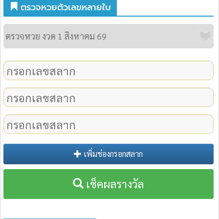
ตรวจหวยตัวเลขหลายใบ
เพิ่มช่องกรอกสลาก
เช็คผลรางวัล