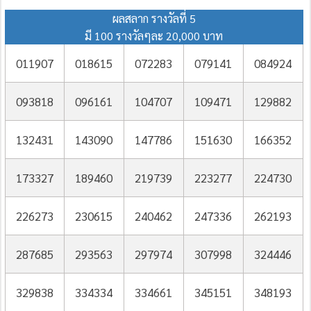
ผลสลาก รางวัลที่ 5
มี 100 รางวัลๆละ 20,000 บาท
011907
018615
072283
079141
084924
093818
096161
104707
109471
129882
132431
143090
147786
151630
166352
173327
189460
219739
223277
224730
226273
230615
240462
247336
262193
287685
293563
297974
307998
324446
329838
334334
334661
345151
348193