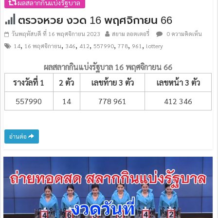
ผลสลากกินแบ่งรัฐบาล
ตรวจหวย งวด 16 พฤศจิกายน 66
วันพฤหัสบดี ที่ 16 พฤศจิกายน 2023
สยาม ลอตเตอรี่
0 ความคิดเห็น
,
,
,
,
,
,
,
14
16 พฤศจิกายน
346
412
557990
778
961
lottery
ผลสลากกินแบ่งรัฐบาล 16 พฤศจิกายน 66
รางวัลที่ 1
2 ตัว
เลขท้าย 3 ตัว
เลขหน้า 3 ตัว
557990
14
778 961
412 346
อ่านต่อ