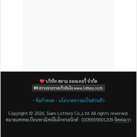
บริษัท สยาม ลอตเตอรี่ จำกัด
ตรวจหวยรวดเร็วทันใจ www.lottery.co.th
•
ข้อกำหนด
•
นโยบายความเป็นส่วนตัว
Copyright © 2026, Siam Lottery Co.,Ltd. All rights reserved.
หมายเลขทะเบียนพาณิชย์อิเล็กทรอนิกส์ : 0305559001209
ติดต่อเรา