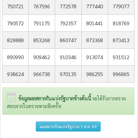
750721
767596
772578
777440
779077
790572
791175
792357
801441
818769
829888
853268
860747
873368
873413
890990
909462
910346
913074
931512
938624
966738
970135
986255
996865
ข้อมูลผลสลากกินแบ่งรัฐบาลข้างต้นนี้
จะได้รับการตรวจ
สอบจากใบตรวจหวยอีกครั้ง!
ผลสลากกินแบ่งรัฐบาล 1 ส.ค. 69