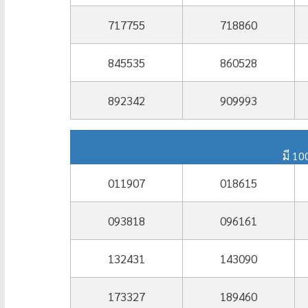
717755
718860
845535
860528
892342
909993
มี 1
011907
018615
093818
096161
132431
143090
173327
189460