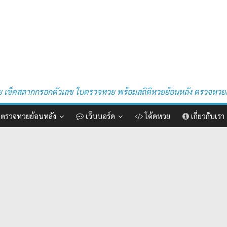
 เช็คสลากกรอกตัวเลข ใบตรวจหวย พร้อมสถิติหวยย้อนหลัง ตรวจหวยเ
ตรวจหวยย้อนหลัง
เว็บบอร์ด
โค้ดหวย
เกี่ยวกับเรา