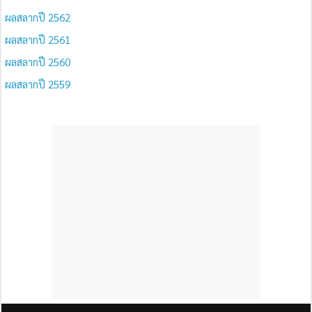
ผลสลากปี 2562
ผลสลากปี 2561
ผลสลากปี 2560
ผลสลากปี 2559