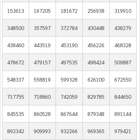
153613
167205
181672
256938
319910
348500
357597
372784
430448
438279
438460
443519
453190
456226
468328
478672
479157
497535
498424
509887
548337
558819
599328
626100
672550
717755
718860
742059
829785
844650
845535
860528
867644
879348
891144
892342
909993
932266
969365
979421