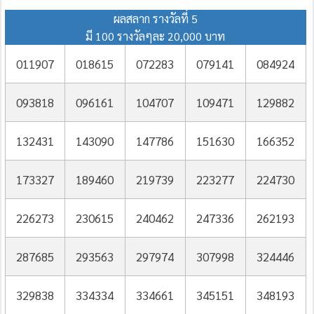
ผลสลาก รางวัลที่ 5
มี 100 รางวัลๆละ 20,000 บาท
011907
018615
072283
079141
084924
093818
096161
104707
109471
129882
132431
143090
147786
151630
166352
173327
189460
219739
223277
224730
226273
230615
240462
247336
262193
287685
293563
297974
307998
324446
329838
334334
334661
345151
348193