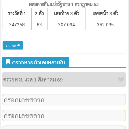
ผลสลากกินแบ่งรัฐบาล 1 กรกฎาคม 63
รางวัลที่ 1
2 ตัว
เลขท้าย 3 ตัว
เลขหน้า 3 ตัว
347258
83
307 094
362 095
อ่านต่อ
ตรวจหวยตัวเลขหลายใบ