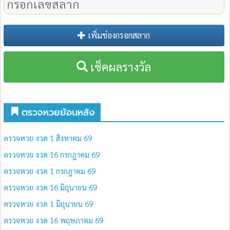
เพิ่มช่องกรอกสลาก
เช็คผลรางวัล
ตรวจหวยย้อนหลัง
ตรวจหวย งวด 1 สิงหาคม 69
ตรวจหวย งวด 16 กรกฎาคม 69
ตรวจหวย งวด 1 กรกฎาคม 69
ตรวจหวย งวด 16 มิถุนายน 69
ตรวจหวย งวด 1 มิถุนายน 69
ตรวจหวย งวด 16 พฤษภาคม 69