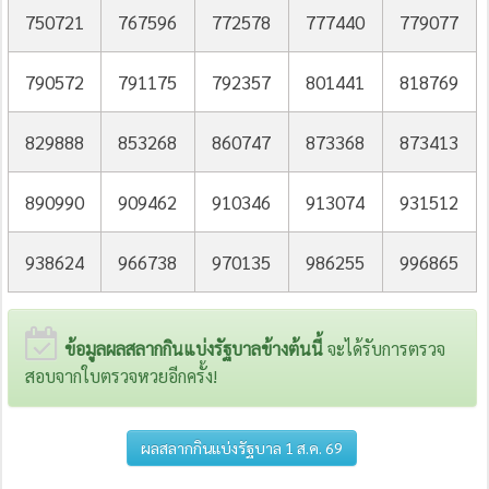
750721
767596
772578
777440
779077
790572
791175
792357
801441
818769
829888
853268
860747
873368
873413
890990
909462
910346
913074
931512
938624
966738
970135
986255
996865
ข้อมูลผลสลากกินแบ่งรัฐบาลข้างต้นนี้
จะได้รับการตรวจ
สอบจากใบตรวจหวยอีกครั้ง!
ผลสลากกินแบ่งรัฐบาล 1 ส.ค. 69