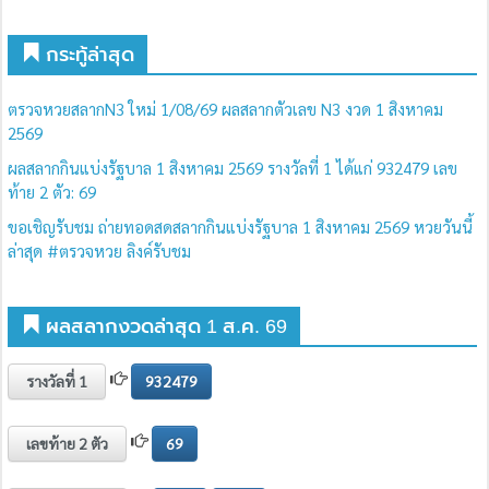
กระทู้ล่าสุด
ตรวจหวยสลากN3 ใหม่ 1/08/69 ผลสลากตัวเลข N3 งวด 1 สิงหาคม
2569
ผลสลากกินแบ่งรัฐบาล 1 สิงหาคม 2569 รางวัลที่ 1 ได้แก่ 932479 เลข
ท้าย 2 ตัว: 69
ขอเชิญรับชม ถ่ายทอดสดสลากกินแบ่งรัฐบาล 1 สิงหาคม 2569 หวยวันนี้
ล่าสุด #ตรวจหวย ลิงค์รับชม
ผลสลากงวดล่าสุด 1 ส.ค. 69
รางวัลที่ 1
932479
เลขท้าย 2 ตัว
69