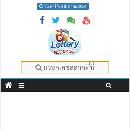
วันเสาร์ ที่ 8 สิงหาคม 2026