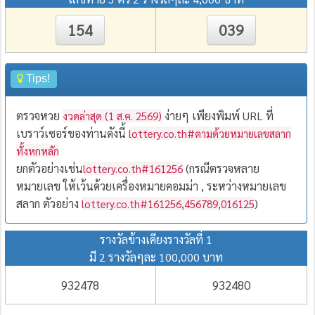
154
039
Tips!
ตรวจหวย
ง่ายๆ เพียงพิมพ์ URL ที่
งวดล่าสุด (1 ส.ค. 2569)
เบราว์เซอร์ของท่านดังนี้
lottery.co.th#ตามด้วยหมายเลขสลาก
ทั้งหกหลัก
ยกตัวอย่างเช่น
(กรณีตรวจหลาย
lottery.co.th#161256
หมายเลข ให้เว้นด้วยเครื่องหมายคอมม่า , ระหว่างหมายเลข
สลาก ตัวอย่าง
)
lottery.co.th#161256,456789,016125
รางวัลข้างเคียงรางวัลที่ 1
มี 2 รางวัลๆละ 100,000 บาท
932478
932480