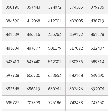
350190
357443
374072
374365
379705
384590
412068
412701
432005
438719
441239
446216
455264
459192
461278
481684
487677
501179
517022
522407
543413
547440
562301
580336
589314
597708
606900
623654
642164
649490
653548
656819
668261
682426
692076
695727
707899
725186
742438
747650