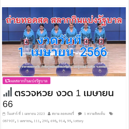
ผลสลากกินแบ่งรัฐบาล
ตรวจหวย งวด 1 เมษายน
66
วันเสาร์ ที่ 1 เมษายน 2023
สยาม ลอตเตอรี่
1 ความคิดเห็น
,
,
,
,
,
,
,
087907
1 เมษายน
111
290
698
914
99
lottery