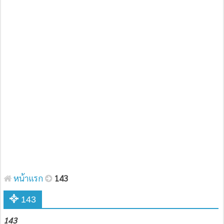
หน้าแรก
143
143
143