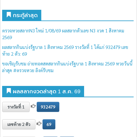
กระทู้ล่าสุด
ตรวจหวยสลากN3 ใหม่ 1/08/69 ผลสลากตัวเลข N3 งวด 1 สิงหาคม
2569
ผลสลากกินแบ่งรัฐบาล 1 สิงหาคม 2569 รางวัลที่ 1 ได้แก่ 932479 เลข
ท้าย 2 ตัว: 69
ขอเชิญรับชม ถ่ายทอดสดสลากกินแบ่งรัฐบาล 1 สิงหาคม 2569 หวยวันนี้
ล่าสุด #ตรวจหวย ลิงค์รับชม
ผลสลากงวดล่าสุด 1 ส.ค. 69
รางวัลที่ 1
932479
เลขท้าย 2 ตัว
69