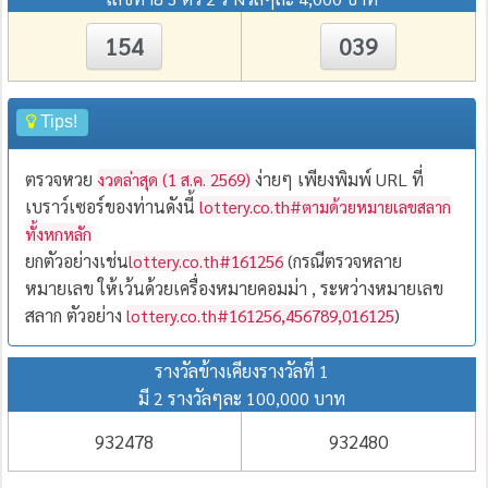
154
039
Tips!
ตรวจหวย
ง่ายๆ เพียงพิมพ์ URL ที่
งวดล่าสุด (1 ส.ค. 2569)
เบราว์เซอร์ของท่านดังนี้
lottery.co.th#ตามด้วยหมายเลขสลาก
ทั้งหกหลัก
ยกตัวอย่างเช่น
(กรณีตรวจหลาย
lottery.co.th#161256
หมายเลข ให้เว้นด้วยเครื่องหมายคอมม่า , ระหว่างหมายเลข
สลาก ตัวอย่าง
)
lottery.co.th#161256,456789,016125
รางวัลข้างเคียงรางวัลที่ 1
มี 2 รางวัลๆละ 100,000 บาท
932478
932480