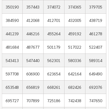
350190
357443
374072
374365
379705
384590
412068
412701
432005
438719
441239
446216
455264
459192
461278
481684
487677
501179
517022
522407
543413
547440
562301
580336
589314
597708
606900
623654
642164
649490
653548
656819
668261
682426
692076
695727
707899
725186
742438
747650