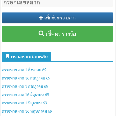
เพิ่มช่องกรอกสลาก
เช็คผลรางวัล
ตรวจหวยย้อนหลัง
ตรวจหวย งวด 1 สิงหาคม 69
ตรวจหวย งวด 16 กรกฎาคม 69
ตรวจหวย งวด 1 กรกฎาคม 69
ตรวจหวย งวด 16 มิถุนายน 69
ตรวจหวย งวด 1 มิถุนายน 69
ตรวจหวย งวด 16 พฤษภาคม 69