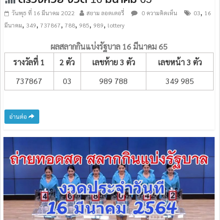
,
วันพุธ ที่ 16 มีนาคม 2022
สยาม ลอตเตอรี่
0 ความคิดเห็น
03
16
,
,
,
,
,
,
มีนาคม
349
737867
788
985
989
lottery
ผลสลากกินแบ่งรัฐบาล 16 มีนาคม 65
รางวัลที่ 1
2 ตัว
เลขท้าย 3 ตัว
เลขหน้า 3 ตัว
737867
03
989 788
349 985
อ่านต่อ