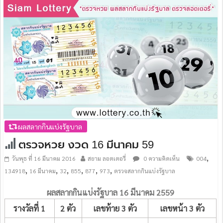
ผลสลากกินแบ่งรัฐบาล
ตรวจหวย งวด 16 มีนาคม 59
,
วันพุธ ที่ 16 มีนาคม 2016
สยาม ลอตเตอรี่
0 ความคิดเห็น
004
,
,
,
,
,
,
134918
16 มีนาคม
32
855
877
973
ตรวจสลากกินแบ่งรัฐบาล
ผลสลากกินแบ่งรัฐบาล 16 มีนาคม 2559
รางวัลที่ 1
2 ตัว
เลขท้าย 3 ตัว
เลขหน้า 3 ตัว