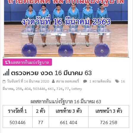
ผลสลากกินแบ่งรัฐบาล
ตรวจหวย งวด 16 มีนาคม 63
วันจันทร์ ที่ 16 มีนาคม 2020
สยาม ลอตเตอรี่
1 ความคิดเห็น
16
,
,
,
,
,
,
,
มีนาคม
258
404
503446
661
726
77
lottery
ผลสลากกินแบ่งรัฐบาล 16 มีนาคม 63
รางวัลที่ 1
2 ตัว
เลขท้าย 3 ตัว
เลขหน้า 3 ตัว
503446
77
661 404
726 258