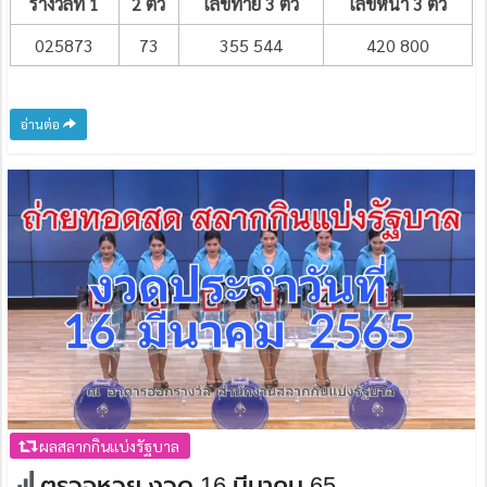
รางวัลที่ 1
2 ตัว
เลขท้าย 3 ตัว
เลขหน้า 3 ตัว
025873
73
355 544
420 800
อ่านต่อ
ผลสลากกินแบ่งรัฐบาล
ตรวจหวย งวด 16 มีนาคม 65