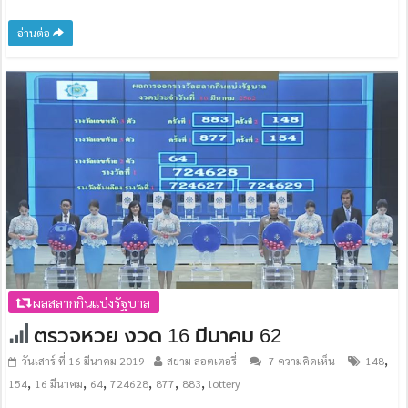
อ่านต่อ
ผลสลากกินแบ่งรัฐบาล
ตรวจหวย งวด 16 มีนาคม 62
,
วันเสาร์ ที่ 16 มีนาคม 2019
สยาม ลอตเตอรี่
7 ความคิดเห็น
148
,
,
,
,
,
,
154
16 มีนาคม
64
724628
877
883
lottery