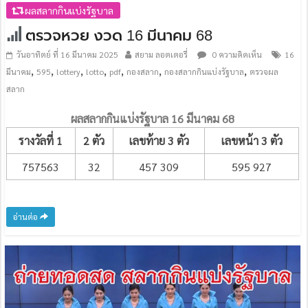
ผลสลากกินแบ่งรัฐบาล
ตรวจหวย งวด 16 มีนาคม 68
วันอาทิตย์ ที่ 16 มีนาคม 2025
สยาม ลอตเตอรี่
0 ความคิดเห็น
16
,
,
,
,
,
,
,
มีนาคม
595
lottery
lotto
pdf
กองสลาก
กองสลากกินแบ่งรัฐบาล
ตรวจผล
สลาก
ผลสลากกินแบ่งรัฐบาล 16 มีนาคม 68
รางวัลที่ 1
2 ตัว
เลขท้าย 3 ตัว
เลขหน้า 3 ตัว
757563
32
457 309
595 927
อ่านต่อ