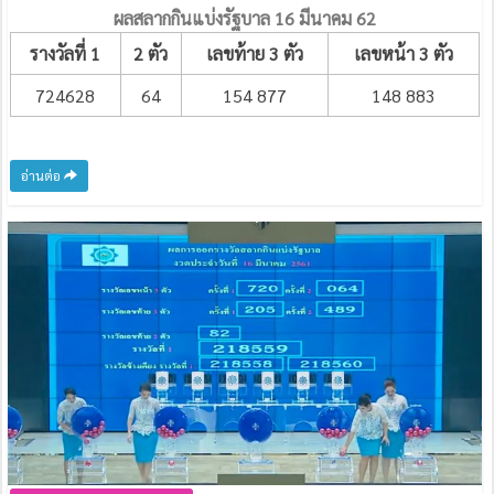
ผลสลากกินแบ่งรัฐบาล 16 มีนาคม 62
รางวัลที่ 1
2 ตัว
เลขท้าย 3 ตัว
เลขหน้า 3 ตัว
724628
64
154 877
148 883
อ่านต่อ