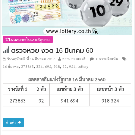
ผลสลากกินแบ่งรัฐบาล
ตรวจหวย งวด 16 มีนาคม 60
วันพฤหัสบดี ที่ 16 มีนาคม 2017
สยาม ลอตเตอรี่
0 ความคิดเห็น
,
,
,
,
,
,
,
16 มีนาคม
273863
324
694
918
92
941
lottery
ผลสลากกินแบ่งรัฐบาล 16 มีนาคม 2560
รางวัลที่ 1
2 ตัว
เลขท้าย 3 ตัว
เลขหน้า 3 ตัว
273863
92
941 694
918 324
อ่านต่อ