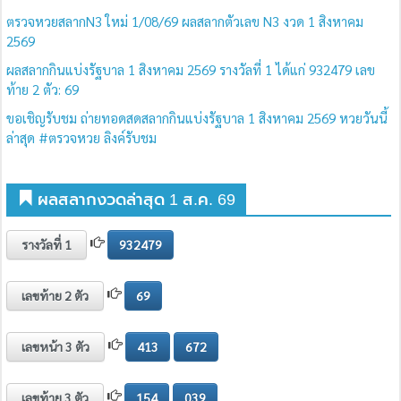
ตรวจหวยสลากN3 ใหม่ 1/08/69 ผลสลากตัวเลข N3 งวด 1 สิงหาคม
2569
ผลสลากกินแบ่งรัฐบาล 1 สิงหาคม 2569 รางวัลที่ 1 ได้แก่ 932479 เลข
ท้าย 2 ตัว: 69
ขอเชิญรับชม ถ่ายทอดสดสลากกินแบ่งรัฐบาล 1 สิงหาคม 2569 หวยวันนี้
ล่าสุด #ตรวจหวย ลิงค์รับชม
ผลสลากงวดล่าสุด 1 ส.ค. 69
รางวัลที่ 1
932479
เลขท้าย 2 ตัว
69
เลขหน้า 3 ตัว
413
672
เลขท้าย 3 ตัว
154
039