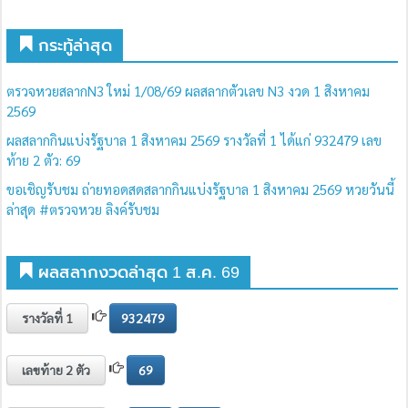
กระทู้ล่าสุด
ตรวจหวยสลากN3 ใหม่ 1/08/69 ผลสลากตัวเลข N3 งวด 1 สิงหาคม
2569
ผลสลากกินแบ่งรัฐบาล 1 สิงหาคม 2569 รางวัลที่ 1 ได้แก่ 932479 เลข
ท้าย 2 ตัว: 69
ขอเชิญรับชม ถ่ายทอดสดสลากกินแบ่งรัฐบาล 1 สิงหาคม 2569 หวยวันนี้
ล่าสุด #ตรวจหวย ลิงค์รับชม
ผลสลากงวดล่าสุด 1 ส.ค. 69
รางวัลที่ 1
932479
เลขท้าย 2 ตัว
69