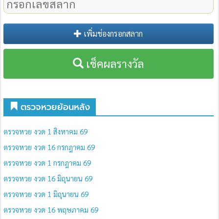
เพิ่มช่องกรอกสลาก
เช็คผลรางวัล
ตรวจหวยย้อนหลัง
ตรวจหวย งวด 1 สิงหาคม 69
ตรวจหวย งวด 16 กรกฎาคม 69
ตรวจหวย งวด 1 กรกฎาคม 69
ตรวจหวย งวด 16 มิถุนายน 69
ตรวจหวย งวด 1 มิถุนายน 69
ตรวจหวย งวด 16 พฤษภาคม 69