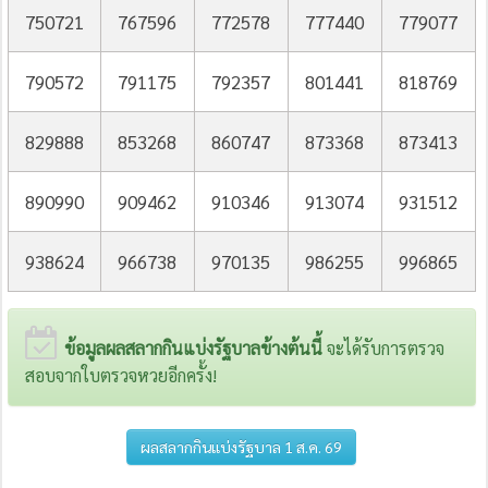
750721
767596
772578
777440
779077
790572
791175
792357
801441
818769
829888
853268
860747
873368
873413
890990
909462
910346
913074
931512
938624
966738
970135
986255
996865
ข้อมูลผลสลากกินแบ่งรัฐบาลข้างต้นนี้
จะได้รับการตรวจ
สอบจากใบตรวจหวยอีกครั้ง!
ผลสลากกินแบ่งรัฐบาล 1 ส.ค. 69