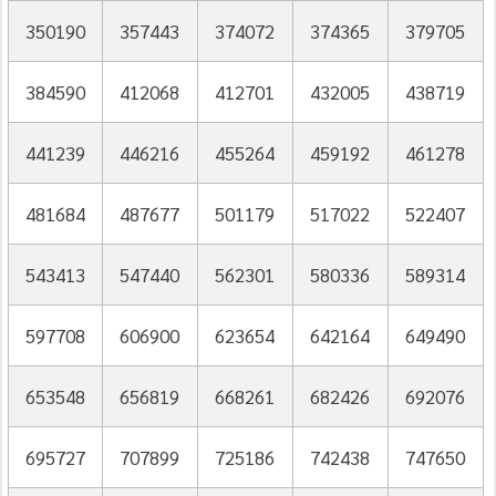
350190
357443
374072
374365
379705
384590
412068
412701
432005
438719
441239
446216
455264
459192
461278
481684
487677
501179
517022
522407
543413
547440
562301
580336
589314
597708
606900
623654
642164
649490
653548
656819
668261
682426
692076
695727
707899
725186
742438
747650