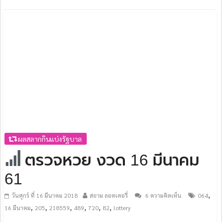
ผลสลากกินแบ่งรัฐบาล
ตรวจหวย งวด 16 มีนาคม
61
,
วันศุกร์ ที่ 16 มีนาคม 2018
สยาม ลอตเตอรี่
6 ความคิดเห็น
064
,
,
,
,
,
,
16 มีนาคม
205
218559
489
720
82
lottery