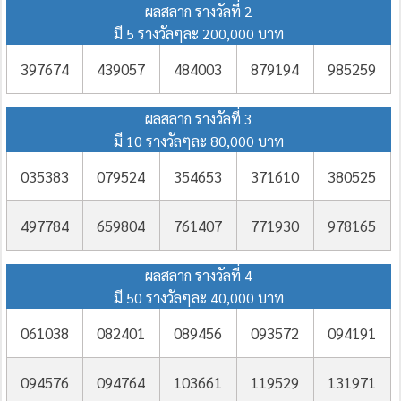
ผลสลาก รางวัลที่ 2
มี 5 รางวัลๆละ 200,000 บาท
397674
439057
484003
879194
985259
ผลสลาก รางวัลที่ 3
มี 10 รางวัลๆละ 80,000 บาท
035383
079524
354653
371610
380525
497784
659804
761407
771930
978165
ผลสลาก รางวัลที่ 4
มี 50 รางวัลๆละ 40,000 บาท
061038
082401
089456
093572
094191
094576
094764
103661
119529
131971