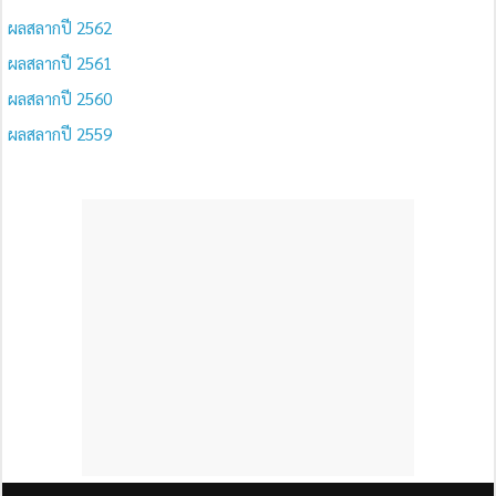
ผลสลากปี 2562
ผลสลากปี 2561
ผลสลากปี 2560
ผลสลากปี 2559