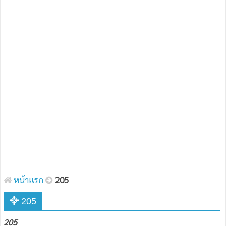
หน้าแรก
205
205
205