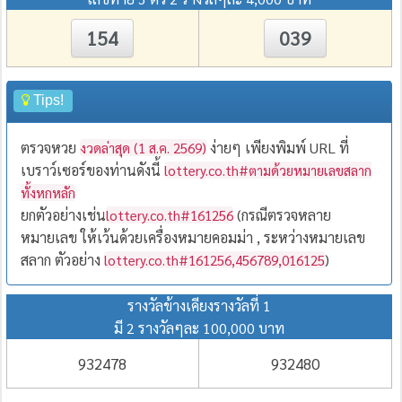
154
039
Tips!
ตรวจหวย
ง่ายๆ เพียงพิมพ์ URL ที่
งวดล่าสุด (1 ส.ค. 2569)
เบราว์เซอร์ของท่านดังนี้
lottery.co.th#ตามด้วยหมายเลขสลาก
ทั้งหกหลัก
ยกตัวอย่างเช่น
(กรณีตรวจหลาย
lottery.co.th#161256
หมายเลข ให้เว้นด้วยเครื่องหมายคอมม่า , ระหว่างหมายเลข
สลาก ตัวอย่าง
)
lottery.co.th#161256,456789,016125
รางวัลข้างเคียงรางวัลที่ 1
มี 2 รางวัลๆละ 100,000 บาท
932478
932480