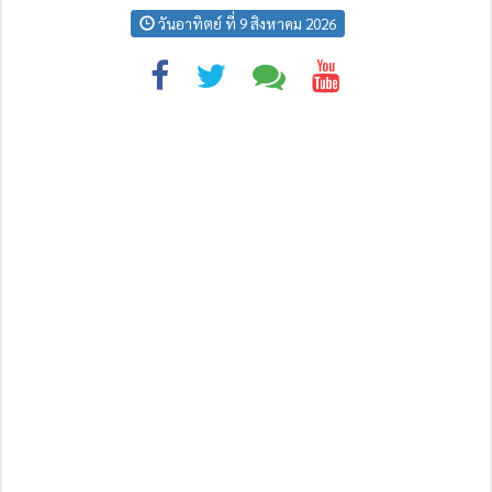
วันอาทิตย์ ที่ 9 สิงหาคม 2026