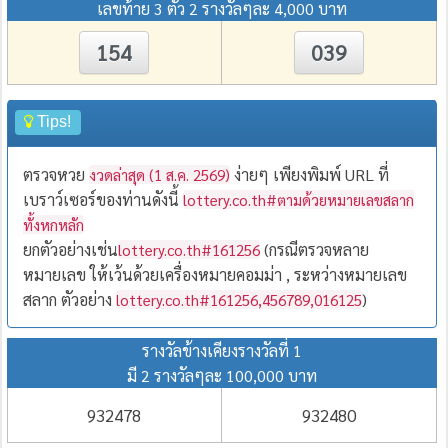
เลขท้าย 3 ตัว 2 รางวัลๆละ 4,000 บาท
154
039
Tips!
ตรวจหวย
ง่ายๆ เพียงพิมพ์ URL ที่
งวดล่าสุด (1 ส.ค. 2569)
เบราว์เซอร์ของท่านดังนี้
lottery.co.th#ตามด้วยหมายเลขสลาก
ทั้งหกหลัก
ยกตัวอย่างเช่น
(กรณีตรวจหลาย
lottery.co.th#161256
หมายเลข ให้เว้นด้วยเครื่องหมายคอมม่า , ระหว่างหมายเลข
สลาก ตัวอย่าง
)
lottery.co.th#161256,456789,016125
รางวัลข้างเคียงรางวัลที่ 1
มี 2 รางวัลๆละ 100,000 บาท
932478
932480