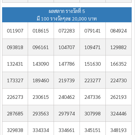
ผลสลาก รางวัลที่ 5
มี 100 รางวัลๆละ 20,000 บาท
011907
018615
072283
079141
084924
093818
096161
104707
109471
129882
132431
143090
147786
151630
166352
173327
189460
219739
223277
224730
226273
230615
240462
247336
262193
287685
293563
297974
307998
324446
329838
334334
334661
345151
348193