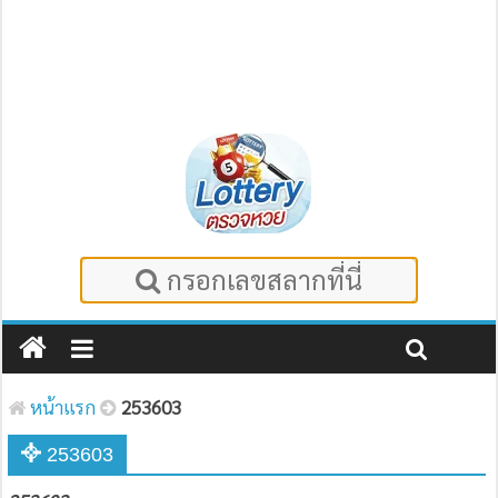
หน้าแรก
253603
253603