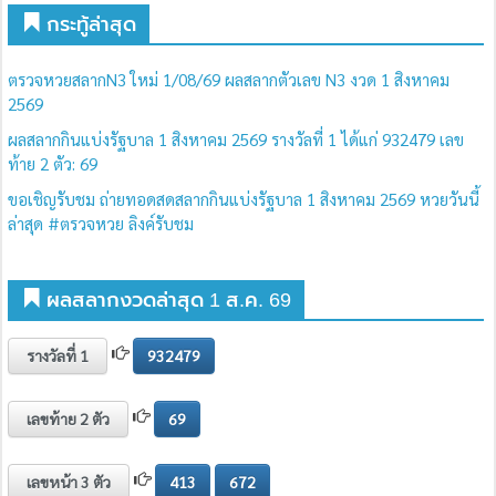
กระทู้ล่าสุด
ตรวจหวยสลากN3 ใหม่ 1/08/69 ผลสลากตัวเลข N3 งวด 1 สิงหาคม
2569
ผลสลากกินแบ่งรัฐบาล 1 สิงหาคม 2569 รางวัลที่ 1 ได้แก่ 932479 เลข
ท้าย 2 ตัว: 69
ขอเชิญรับชม ถ่ายทอดสดสลากกินแบ่งรัฐบาล 1 สิงหาคม 2569 หวยวันนี้
ล่าสุด #ตรวจหวย ลิงค์รับชม
ผลสลากงวดล่าสุด 1 ส.ค. 69
รางวัลที่ 1
932479
เลขท้าย 2 ตัว
69
เลขหน้า 3 ตัว
413
672