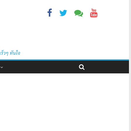
ร็วๆ ทันใจ