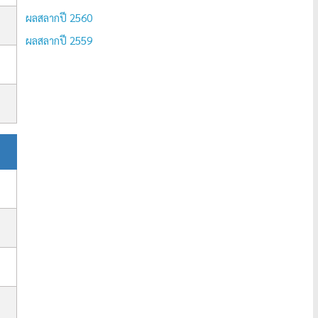
ผลสลากปี 2560
ผลสลากปี 2559