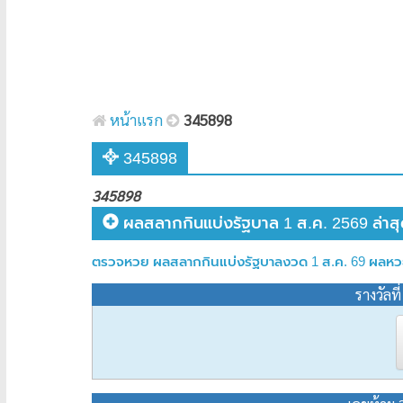
หน้าแรก
345898
345898
345898
ผลสลากกินแบ่งรัฐบาล 1 ส.ค. 2569 ล่าส
ตรวจหวย ผลสลากกินแบ่งรัฐบาลงวด 1 ส.ค. 69 ผลห
รางวัลท