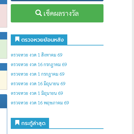
เช็คผลรางวัล
ตรวจหวยย้อนหลัง
ตรวจหวย งวด 1 สิงหาคม 69
ตรวจหวย งวด 16 กรกฎาคม 69
ตรวจหวย งวด 1 กรกฎาคม 69
ตรวจหวย งวด 16 มิถุนายน 69
ตรวจหวย งวด 1 มิถุนายน 69
ตรวจหวย งวด 16 พฤษภาคม 69
กระทู้ล่าสุด