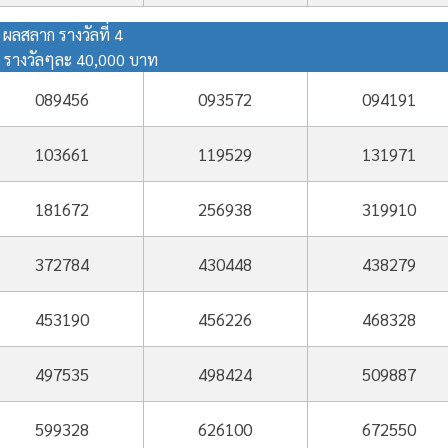
ผลสลาก รางวัลที่ 4
0 รางวัลๆละ 40,000 บาท
089456
093572
094191
103661
119529
131971
181672
256938
319910
372784
430448
438279
453190
456226
468328
497535
498424
509887
599328
626100
672550