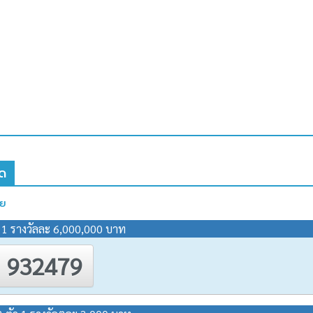
ุด
วย
ี่ 1 รางวัลละ 6,000,000 บาท
932479