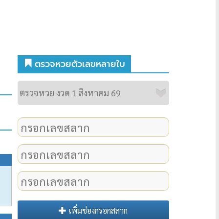
ตรวจหวยตัวเลขหลายใบ
เพิ่มช่องกรอกสลาก