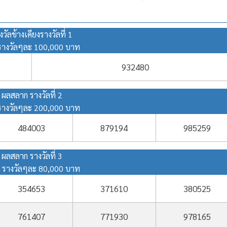
งวัลข้างเคียงรางวัลที่ 1
 รางวัลๆละ 100,000 บาท
932480
ผลสลาก รางวัลที่ 2
 รางวัลๆละ 200,000 บาท
484003
879194
985259
ผลสลาก รางวัลที่ 3
0 รางวัลๆละ 80,000 บาท
354653
371610
380525
761407
771930
978165