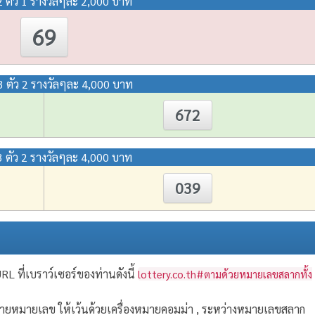
2 ตัว 1 รางวัลๆละ 2,000 บาท
69
3 ตัว 2 รางวัลๆละ 4,000 บาท
672
3 ตัว 2 รางวัลๆละ 4,000 บาท
039
RL ที่เบราว์เซอร์ของท่านดังนี้
lottery.co.th#ตามด้วยหมายเลขสลากทั้ง
ยหมายเลข ให้เว้นด้วยเครื่องหมายคอมม่า , ระหว่างหมายเลขสลาก