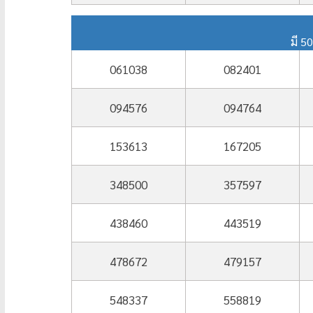
มี 5
061038
082401
094576
094764
153613
167205
348500
357597
438460
443519
478672
479157
548337
558819