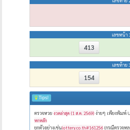
เลขท้าย 
เลขหน้า 
413
เลขท้าย 
154
Tips!
ตรวจหวย
ง่ายๆ เพียงพิมพ์ U
งวดล่าสุด (1 ส.ค. 2569)
หกหลัก
ยกตัวอย่างเช่น
(กรณีตรวจหลา
lottery.co.th#161256