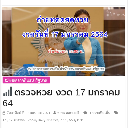
ผลสลากกินแบ่งรัฐบาล
ตรวจหวย งวด 17 มกราคม
64
วันอาทิตย์ ที่ 17 มกราคม 2021
สยาม ลอตเตอรี่
1 ความคิดเห็น
,
,
,
,
,
,
,
15
17 มกราคม
2564
367
384395
566
653
878