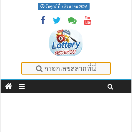
วันศุกร์ ที่ 7 สิงหาคม 2026