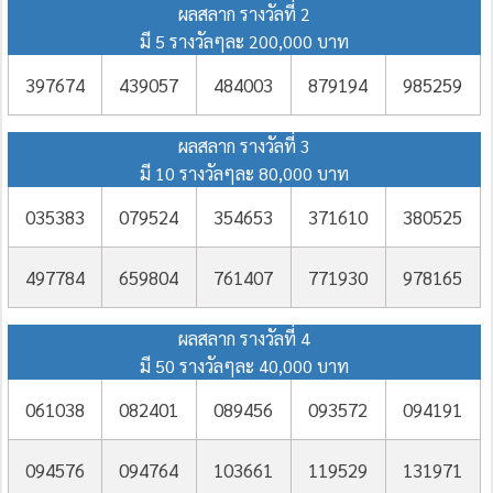
ผลสลาก รางวัลที่ 2
มี 5 รางวัลๆละ 200,000 บาท
397674
439057
484003
879194
985259
ผลสลาก รางวัลที่ 3
มี 10 รางวัลๆละ 80,000 บาท
035383
079524
354653
371610
380525
497784
659804
761407
771930
978165
ผลสลาก รางวัลที่ 4
มี 50 รางวัลๆละ 40,000 บาท
061038
082401
089456
093572
094191
094576
094764
103661
119529
131971