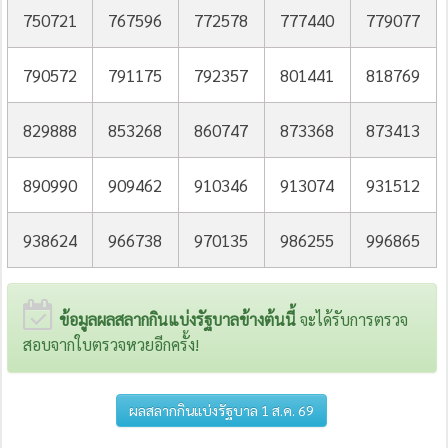
750721
767596
772578
777440
779077
790572
791175
792357
801441
818769
829888
853268
860747
873368
873413
890990
909462
910346
913074
931512
938624
966738
970135
986255
996865
ข้อมูลผลสลากกินแบ่งรัฐบาลข้างต้นนี้
จะได้รับการตรวจ
สอบจากใบตรวจหวยอีกครั้ง!
ผลสลากกินแบ่งรัฐบาล 1 ส.ค. 69