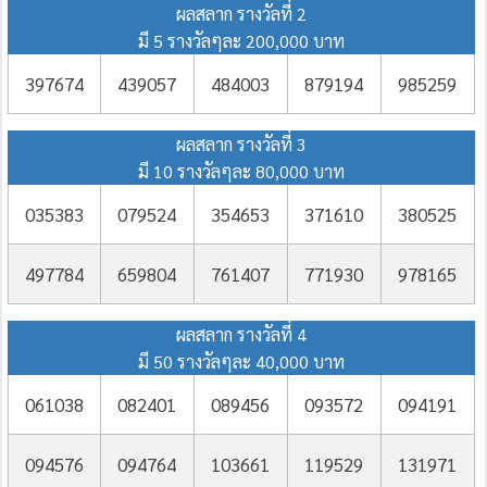
ผลสลาก รางวัลที่ 2
มี 5 รางวัลๆละ 200,000 บาท
397674
439057
484003
879194
985259
ผลสลาก รางวัลที่ 3
มี 10 รางวัลๆละ 80,000 บาท
035383
079524
354653
371610
380525
497784
659804
761407
771930
978165
ผลสลาก รางวัลที่ 4
มี 50 รางวัลๆละ 40,000 บาท
061038
082401
089456
093572
094191
094576
094764
103661
119529
131971