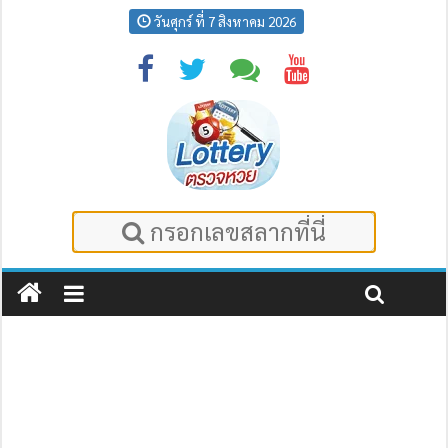
วันศุกร์ ที่ 7 สิงหาคม 2026