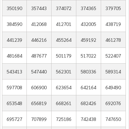
350190
357443
374072
374365
379705
384590
412068
412701
432005
438719
441239
446216
455264
459192
461278
481684
487677
501179
517022
522407
543413
547440
562301
580336
589314
597708
606900
623654
642164
649490
653548
656819
668261
682426
692076
695727
707899
725186
742438
747650