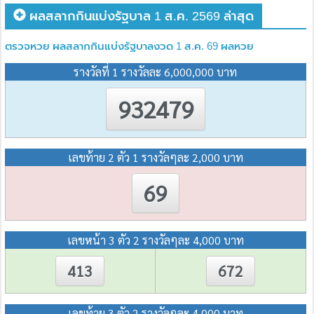
ผลสลากกินแบ่งรัฐบาล 1 ส.ค. 2569 ล่าสุด
ตรวจหวย ผลสลากกินแบ่งรัฐบาลงวด 1 ส.ค. 69 ผลหวย
รางวัลที่ 1 รางวัลละ 6,000,000 บาท
932479
เลขท้าย 2 ตัว 1 รางวัลๆละ 2,000 บาท
69
เลขหน้า 3 ตัว 2 รางวัลๆละ 4,000 บาท
413
672
เลขท้าย 3 ตัว 2 รางวัลๆละ 4,000 บาท