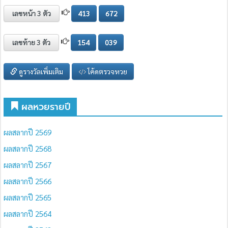
เลขหน้า 3 ตัว
413
672
เลขท้าย 3 ตัว
154
039
ดูรางวัลเพิ่มเติม
โค้ดตรวจหวย
ผลหวยรายปี
ผลสลากปี 2569
ผลสลากปี 2568
ผลสลากปี 2567
ผลสลากปี 2566
ผลสลากปี 2565
ผลสลากปี 2564