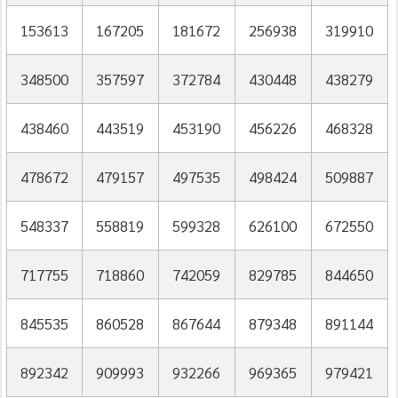
153613
167205
181672
256938
319910
348500
357597
372784
430448
438279
438460
443519
453190
456226
468328
478672
479157
497535
498424
509887
548337
558819
599328
626100
672550
717755
718860
742059
829785
844650
845535
860528
867644
879348
891144
892342
909993
932266
969365
979421