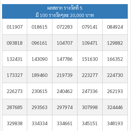
ผลสลาก รางวัลที่ 5
มี 100 รางวัลๆละ 20,000 บาท
011907
018615
072283
079141
084924
093818
096161
104707
109471
129882
132431
143090
147786
151630
166352
173327
189460
219739
223277
224730
226273
230615
240462
247336
262193
287685
293563
297974
307998
324446
329838
334334
334661
345151
348193