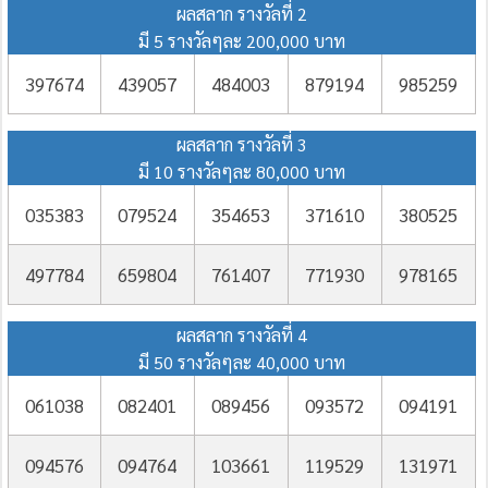
ผลสลาก รางวัลที่ 2
มี 5 รางวัลๆละ 200,000 บาท
397674
439057
484003
879194
985259
ผลสลาก รางวัลที่ 3
มี 10 รางวัลๆละ 80,000 บาท
035383
079524
354653
371610
380525
497784
659804
761407
771930
978165
ผลสลาก รางวัลที่ 4
มี 50 รางวัลๆละ 40,000 บาท
061038
082401
089456
093572
094191
094576
094764
103661
119529
131971