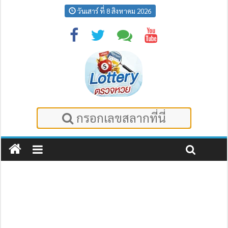
วันเสาร์ ที่ 8 สิงหาคม 2026