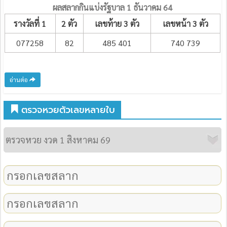
ผลสลากกินแบ่งรัฐบาล 1 ธันวาคม 64
รางวัลที่ 1
2 ตัว
เลขท้าย 3 ตัว
เลขหน้า 3 ตัว
077258
82
485 401
740 739
อ่านต่อ
ตรวจหวยตัวเลขหลายใบ