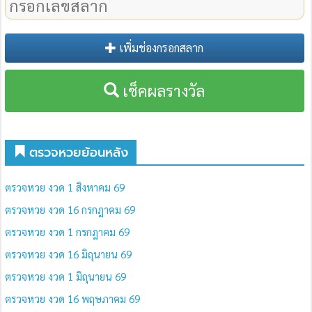
เพิ่มช่องกรอกสลาก
เช็คผลรางวัล
ตรวจหวยย้อนหลัง
ตรวจหวย งวด 1 สิงหาคม 69
ตรวจหวย งวด 16 กรกฎาคม 69
ตรวจหวย งวด 1 กรกฎาคม 69
ตรวจหวย งวด 16 มิถุนายน 69
ตรวจหวย งวด 1 มิถุนายน 69
ตรวจหวย งวด 16 พฤษภาคม 69