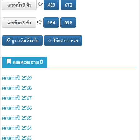
เลขหน้า 3 ตัว
413
672
เลขท้าย 3 ตัว
154
039
ดูรางวัลเพิ่มเติม
โค้ดตรวจหวย
ผลหวยรายปี
ผลสลากปี 2569
ผลสลากปี 2568
ผลสลากปี 2567
ผลสลากปี 2566
ผลสลากปี 2565
ผลสลากปี 2564
ผลสลากปี 2563