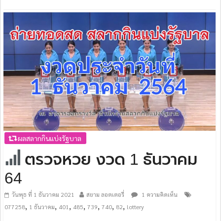
ผลสลากกินแบ่งรัฐบาล
ตรวจหวย งวด 1 ธันวาคม
64
วันพุธ ที่ 1 ธันวาคม 2021
สยาม ลอตเตอรี่
1 ความคิดเห็น
,
,
,
,
,
,
,
077258
1 ธันวาคม
401
485
739
740
82
lottery