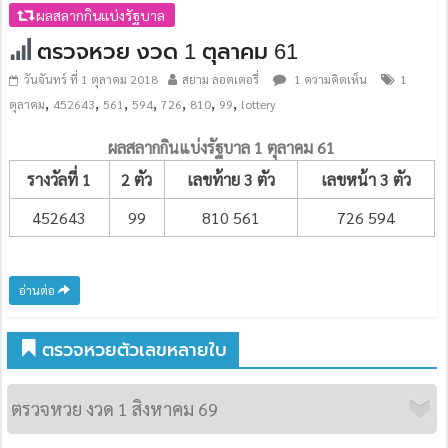
ผลสลากกินแบ่งรัฐบาล
ตรวจหวย งวด 1 ตุลาคม 61
วันจันทร์ ที่ 1 ตุลาคม 2018
สยาม ลอตเตอรี่
1 ความคิดเห็น
1
,
,
,
,
,
,
,
ตุลาคม
452643
561
594
726
810
99
lottery
ผลสลากกินแบ่งรัฐบาล 1 ตุลาคม 61
รางวัลที่ 1
2 ตัว
เลขท้าย 3 ตัว
เลขหน้า 3 ตัว
452643
99
810 561
726 594
อ่านต่อ
ตรวจหวยตัวเลขหลายใบ