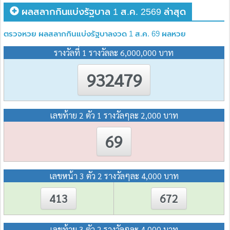
ผลสลากกินแบ่งรัฐบาล 1 ส.ค. 2569 ล่าสุด
ตรวจหวย ผลสลากกินแบ่งรัฐบาลงวด 1 ส.ค. 69 ผลหวย
รางวัลที่ 1 รางวัลละ 6,000,000 บาท
932479
เลขท้าย 2 ตัว 1 รางวัลๆละ 2,000 บาท
69
เลขหน้า 3 ตัว 2 รางวัลๆละ 4,000 บาท
413
672
เลขท้าย 3 ตัว 2 รางวัลๆละ 4,000 บาท