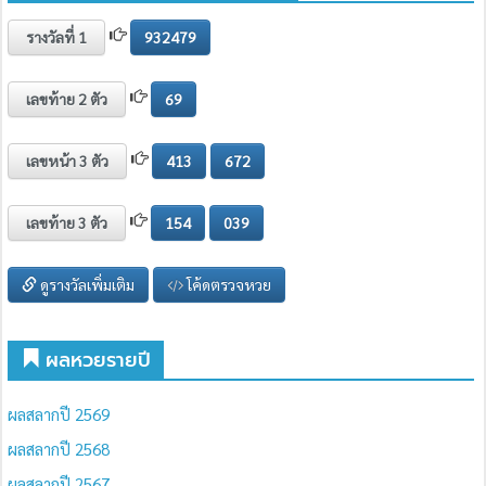
รางวัลที่ 1
932479
เลขท้าย 2 ตัว
69
เลขหน้า 3 ตัว
413
672
เลขท้าย 3 ตัว
154
039
ดูรางวัลเพิ่มเติม
โค้ดตรวจหวย
ผลหวยรายปี
ผลสลากปี 2569
ผลสลากปี 2568
ผลสลากปี 2567