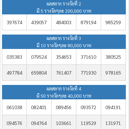
ผลสลาก รางวัลที่ 2
มี 5 รางวัลๆละ 200,000 บาท
397674
439057
484003
879194
985259
ผลสลาก รางวัลที่ 3
มี 10 รางวัลๆละ 80,000 บาท
035383
079524
354653
371610
380525
497784
659804
761407
771930
978165
ผลสลาก รางวัลที่ 4
มี 50 รางวัลๆละ 40,000 บาท
061038
082401
089456
093572
094191
094576
094764
103661
119529
131971