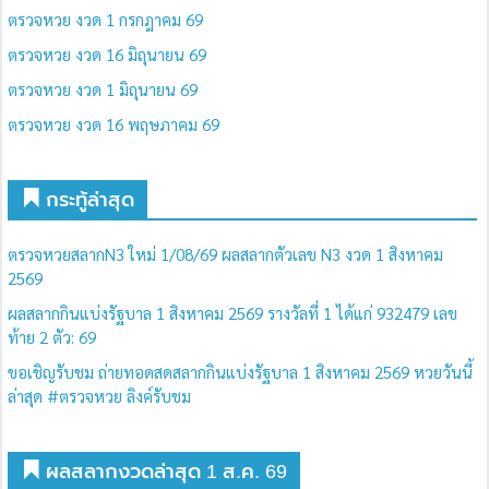
ตรวจหวย งวด 1 กรกฎาคม 69
ตรวจหวย งวด 16 มิถุนายน 69
ตรวจหวย งวด 1 มิถุนายน 69
ตรวจหวย งวด 16 พฤษภาคม 69
กระทู้ล่าสุด
ตรวจหวยสลากN3 ใหม่ 1/08/69 ผลสลากตัวเลข N3 งวด 1 สิงหาคม
2569
ผลสลากกินแบ่งรัฐบาล 1 สิงหาคม 2569 รางวัลที่ 1 ได้แก่ 932479 เลข
ท้าย 2 ตัว: 69
ขอเชิญรับชม ถ่ายทอดสดสลากกินแบ่งรัฐบาล 1 สิงหาคม 2569 หวยวันนี้
ล่าสุด #ตรวจหวย ลิงค์รับชม
ผลสลากงวดล่าสุด 1 ส.ค. 69