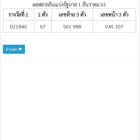
ผลสลากกินแบ่งรัฐบาล 1 ธันวาคม 61
รางวัลที่ 1
2 ตัว
เลขท้าย 3 ตัว
เลขหน้า 3 ตัว
021840
67
561 988
045 307
อ่านต่อ