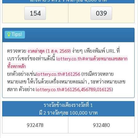
154
039
Tips!
ตรวจหวย
ง่ายๆ เพียงพิมพ์ URL ที่
งวดล่าสุด (1 ส.ค. 2569)
เบราว์เซอร์ของท่านดังนี้
lottery.co.th#ตามด้วยหมายเลขสลาก
ทั้งหกหลัก
ยกตัวอย่างเช่น
(กรณีตรวจหลาย
lottery.co.th#161256
หมายเลข ให้เว้นด้วยเครื่องหมายคอมม่า , ระหว่างหมายเลข
สลาก ตัวอย่าง
)
lottery.co.th#161256,456789,016125
รางวัลข้างเคียงรางวัลที่ 1
มี 2 รางวัลๆละ 100,000 บาท
932478
932480