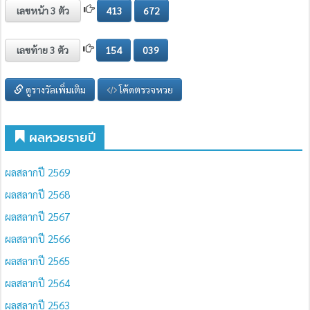
เลขหน้า 3 ตัว
413
672
เลขท้าย 3 ตัว
154
039
ดูรางวัลเพิ่มเติม
โค้ดตรวจหวย
ผลหวยรายปี
ผลสลากปี 2569
ผลสลากปี 2568
ผลสลากปี 2567
ผลสลากปี 2566
ผลสลากปี 2565
ผลสลากปี 2564
ผลสลากปี 2563