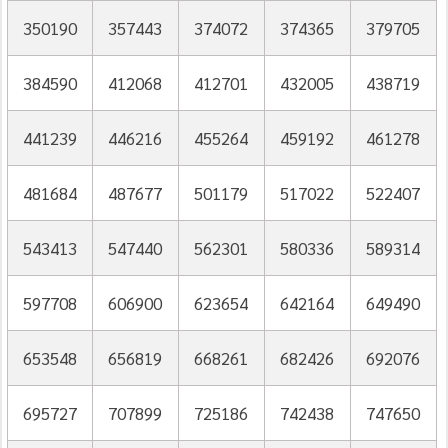
350190
357443
374072
374365
379705
384590
412068
412701
432005
438719
441239
446216
455264
459192
461278
481684
487677
501179
517022
522407
543413
547440
562301
580336
589314
597708
606900
623654
642164
649490
653548
656819
668261
682426
692076
695727
707899
725186
742438
747650