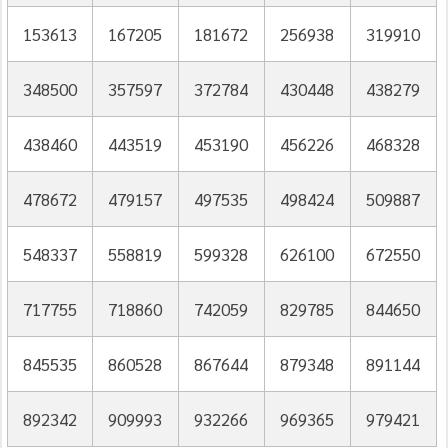
153613
167205
181672
256938
319910
348500
357597
372784
430448
438279
438460
443519
453190
456226
468328
478672
479157
497535
498424
509887
548337
558819
599328
626100
672550
717755
718860
742059
829785
844650
845535
860528
867644
879348
891144
892342
909993
932266
969365
979421