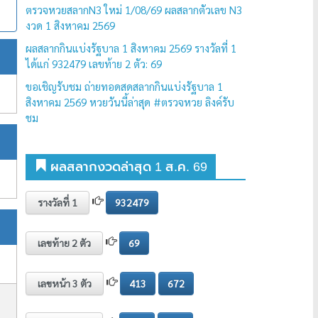
ตรวจหวยสลากN3 ใหม่ 1/08/69 ผลสลากตัวเลข N3
งวด 1 สิงหาคม 2569
ผลสลากกินแบ่งรัฐบาล 1 สิงหาคม 2569 รางวัลที่ 1
ได้แก่ 932479 เลขท้าย 2 ตัว: 69
ขอเชิญรับชม ถ่ายทอดสดสลากกินแบ่งรัฐบาล 1
สิงหาคม 2569 หวยวันนี้ล่าสุด #ตรวจหวย ลิงค์รับ
ชม
ผลสลากงวดล่าสุด 1 ส.ค. 69
รางวัลที่ 1
932479
เลขท้าย 2 ตัว
69
เลขหน้า 3 ตัว
413
672