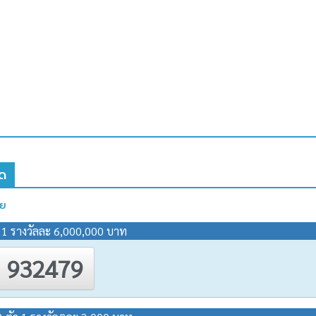
ุด
วย
ี่ 1 รางวัลละ 6,000,000 บาท
932479