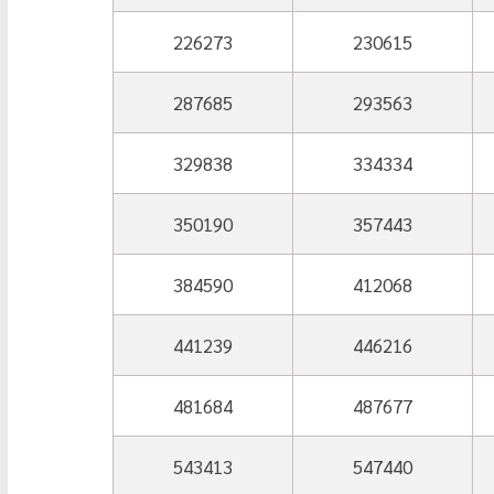
226273
230615
287685
293563
329838
334334
350190
357443
384590
412068
441239
446216
481684
487677
543413
547440