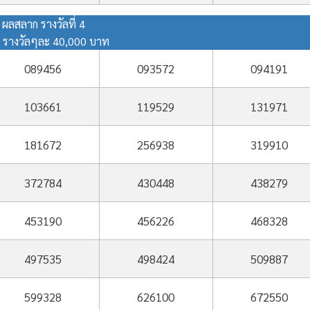
ผลสลาก รางวัลที่ 4
0 รางวัลๆละ 40,000 บาท
089456
093572
094191
103661
119529
131971
181672
256938
319910
372784
430448
438279
453190
456226
468328
497535
498424
509887
599328
626100
672550