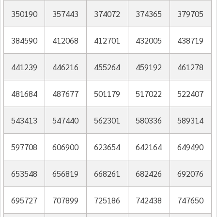
350190
357443
374072
374365
379705
384590
412068
412701
432005
438719
441239
446216
455264
459192
461278
481684
487677
501179
517022
522407
543413
547440
562301
580336
589314
597708
606900
623654
642164
649490
653548
656819
668261
682426
692076
695727
707899
725186
742438
747650