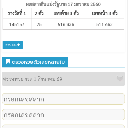
ผลสลากกินแบ่งรัฐบาล 17 มกราคม 2560
รางวัลที่ 1
2 ตัว
เลขท้าย 3 ตัว
เลขหน้า 3 ตัว
145157
25
516 836
511 663
อ่านต่อ
ตรวจหวยตัวเลขหลายใบ