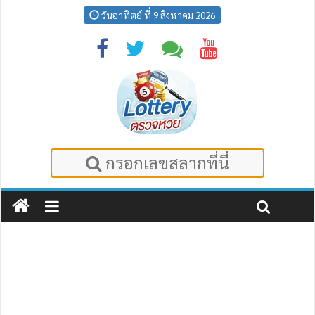
วันอาทิตย์ ที่ 9 สิงหาคม 2026