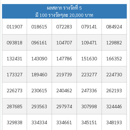
ผลสลาก รางวัลที่ 5
มี 100 รางวัลๆละ 20,000 บาท
011907
018615
072283
079141
084924
093818
096161
104707
109471
129882
132431
143090
147786
151630
166352
173327
189460
219739
223277
224730
226273
230615
240462
247336
262193
287685
293563
297974
307998
324446
329838
334334
334661
345151
348193