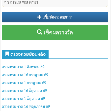
เพิ่มช่องกรอกสลาก
เช็คผลรางวัล
ตรวจหวยย้อนหลัง
ตรวจหวย งวด 1 สิงหาคม 69
ตรวจหวย งวด 16 กรกฎาคม 69
ตรวจหวย งวด 1 กรกฎาคม 69
ตรวจหวย งวด 16 มิถุนายน 69
ตรวจหวย งวด 1 มิถุนายน 69
ตรวจหวย งวด 16 พฤษภาคม 69