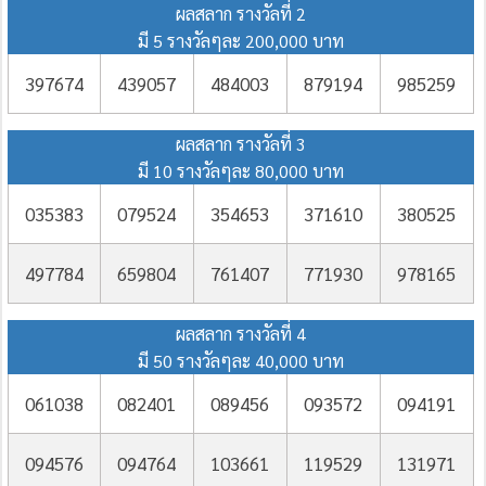
ผลสลาก รางวัลที่ 2
มี 5 รางวัลๆละ 200,000 บาท
397674
439057
484003
879194
985259
ผลสลาก รางวัลที่ 3
มี 10 รางวัลๆละ 80,000 บาท
035383
079524
354653
371610
380525
497784
659804
761407
771930
978165
ผลสลาก รางวัลที่ 4
มี 50 รางวัลๆละ 40,000 บาท
061038
082401
089456
093572
094191
094576
094764
103661
119529
131971