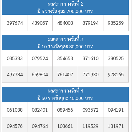
ผลสลาก รางวัลที่ 2
มี 5 รางวัลๆละ 200,000 บาท
397674
439057
484003
879194
985259
ผลสลาก รางวัลที่ 3
มี 10 รางวัลๆละ 80,000 บาท
035383
079524
354653
371610
380525
497784
659804
761407
771930
978165
ผลสลาก รางวัลที่ 4
มี 50 รางวัลๆละ 40,000 บาท
061038
082401
089456
093572
094191
094576
094764
103661
119529
131971