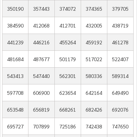
350190
357443
374072
374365
379705
384590
412068
412701
432005
438719
441239
446216
455264
459192
461278
481684
487677
501179
517022
522407
543413
547440
562301
580336
589314
597708
606900
623654
642164
649490
653548
656819
668261
682426
692076
695727
707899
725186
742438
747650