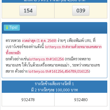
154
039
Tips!
ตรวจหวย
ง่ายๆ เพียงพิมพ์ URL ที่
งวดล่าสุด (1 ส.ค. 2569)
เบราว์เซอร์ของท่านดังนี้
lottery.co.th#ตามด้วยหมายเลขสลาก
ทั้งหกหลัก
ยกตัวอย่างเช่น
(กรณีตรวจหลาย
lottery.co.th#161256
หมายเลข ให้เว้นด้วยเครื่องหมายคอมม่า , ระหว่างหมายเลข
สลาก ตัวอย่าง
)
lottery.co.th#161256,456789,016125
รางวัลข้างเคียงรางวัลที่ 1
มี 2 รางวัลๆละ 100,000 บาท
932478
932480