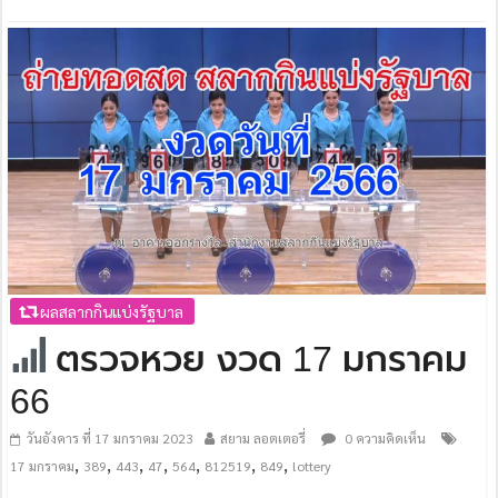
ผลสลากกินแบ่งรัฐบาล
ตรวจหวย งวด 17 มกราคม
66
วันอังคาร ที่ 17 มกราคม 2023
สยาม ลอตเตอรี่
0 ความคิดเห็น
,
,
,
,
,
,
,
17 มกราคม
389
443
47
564
812519
849
lottery