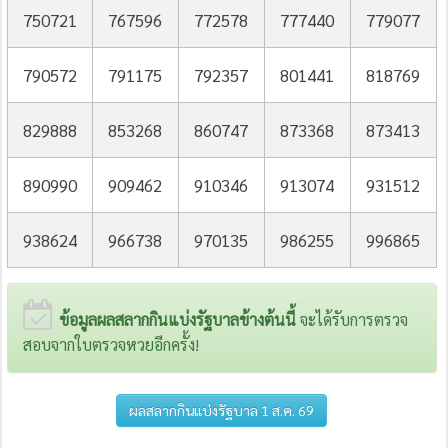
750721
767596
772578
777440
779077
790572
791175
792357
801441
818769
829888
853268
860747
873368
873413
890990
909462
910346
913074
931512
938624
966738
970135
986255
996865
ข้อมูลผลสลากกินแบ่งรัฐบาลข้างต้นนี้
จะได้รับการตรวจ
สอบจากใบตรวจหวยอีกครั้ง!
ผลสลากกินแบ่งรัฐบาล 1 ส.ค. 69