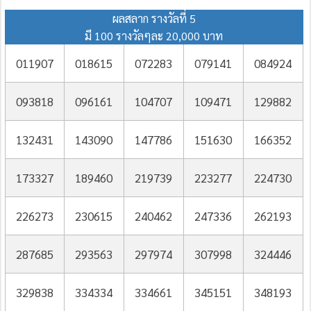
ผลสลาก รางวัลที่ 5
มี 100 รางวัลๆละ 20,000 บาท
011907
018615
072283
079141
084924
093818
096161
104707
109471
129882
132431
143090
147786
151630
166352
173327
189460
219739
223277
224730
226273
230615
240462
247336
262193
287685
293563
297974
307998
324446
329838
334334
334661
345151
348193