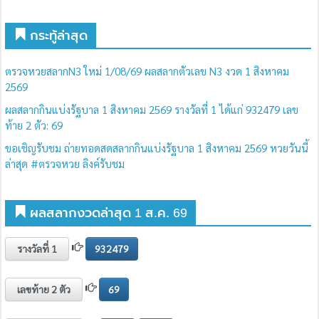
กระทู้ล่าสุด
ตรวจหวยสลากN3 ใหม่ 1/08/69 ผลสลากตัวเลข N3 งวด 1 สิงหาคม
2569
ผลสลากกินแบ่งรัฐบาล 1 สิงหาคม 2569 รางวัลที่ 1 ได้แก่ 932479 เลข
ท้าย 2 ตัว: 69
ขอเชิญรับชม ถ่ายทอดสดสลากกินแบ่งรัฐบาล 1 สิงหาคม 2569 หวยวันนี้
ล่าสุด #ตรวจหวย ลิงค์รับชม
ผลสลากงวดล่าสุด 1 ส.ค. 69
รางวัลที่ 1
932479
เลขท้าย 2 ตัว
69