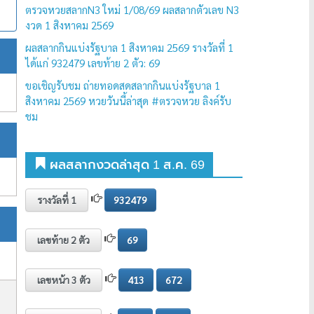
ตรวจหวยสลากN3 ใหม่ 1/08/69 ผลสลากตัวเลข N3
งวด 1 สิงหาคม 2569
ผลสลากกินแบ่งรัฐบาล 1 สิงหาคม 2569 รางวัลที่ 1
ได้แก่ 932479 เลขท้าย 2 ตัว: 69
ขอเชิญรับชม ถ่ายทอดสดสลากกินแบ่งรัฐบาล 1
สิงหาคม 2569 หวยวันนี้ล่าสุด #ตรวจหวย ลิงค์รับ
ชม
ผลสลากงวดล่าสุด 1 ส.ค. 69
รางวัลที่ 1
932479
เลขท้าย 2 ตัว
69
เลขหน้า 3 ตัว
413
672