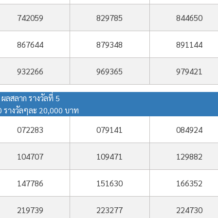
742059
829785
844650
867644
879348
891144
932266
969365
979421
ผลสลาก รางวัลที่ 5
00 รางวัลๆละ 20,000 บาท
072283
079141
084924
104707
109471
129882
147786
151630
166352
219739
223277
224730