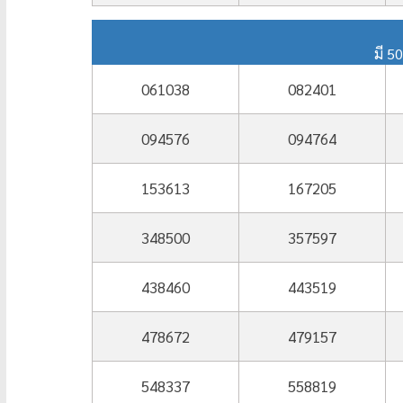
มี 5
061038
082401
094576
094764
153613
167205
348500
357597
438460
443519
478672
479157
548337
558819