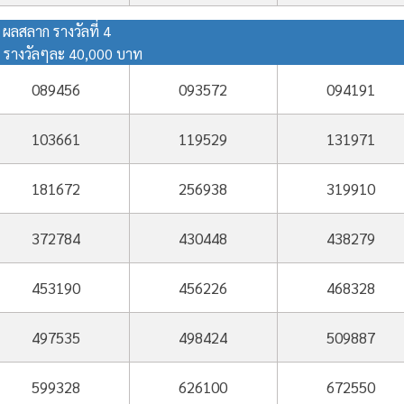
ผลสลาก รางวัลที่ 4
0 รางวัลๆละ 40,000 บาท
089456
093572
094191
103661
119529
131971
181672
256938
319910
372784
430448
438279
453190
456226
468328
497535
498424
509887
599328
626100
672550