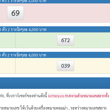
2 ตัว 1 รางวัลๆละ 2,000 บาท
69
3 ตัว 2 รางวัลๆละ 4,000 บาท
672
3 ตัว 2 รางวัลๆละ 4,000 บาท
039
RL ที่เบราว์เซอร์ของท่านดังนี้
lottery.co.th#ตามด้วยหมายเลขสลากทั้ง
ยหมายเลข ให้เว้นด้วยเครื่องหมายคอมม่า , ระหว่างหมายเลขสลาก