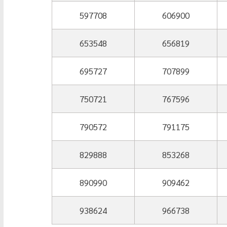
597708
606900
653548
656819
695727
707899
750721
767596
790572
791175
829888
853268
890990
909462
938624
966738