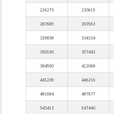
226273
230615
287685
293563
329838
334334
350190
357443
384590
412068
441239
446216
481684
487677
543413
547440