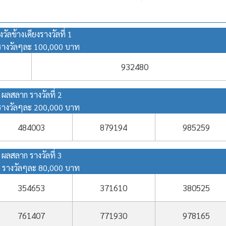
งวัลข้างเคียงรางวัลที่ 1
 รางวัลๆละ 100,000 บาท
932480
ผลสลาก รางวัลที่ 2
 รางวัลๆละ 200,000 บาท
484003
879194
985259
ผลสลาก รางวัลที่ 3
0 รางวัลๆละ 80,000 บาท
354653
371610
380525
761407
771930
978165