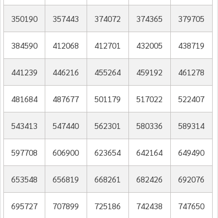
350190
357443
374072
374365
379705
384590
412068
412701
432005
438719
441239
446216
455264
459192
461278
481684
487677
501179
517022
522407
543413
547440
562301
580336
589314
597708
606900
623654
642164
649490
653548
656819
668261
682426
692076
695727
707899
725186
742438
747650