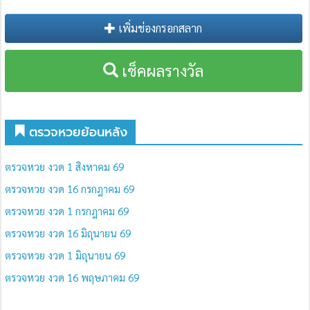
เพิ่มช่องกรอกสลาก
เช็คผลรางวัล
ตรวจหวยย้อนหลัง
ตรวจหวย งวด 1 สิงหาคม 69
ตรวจหวย งวด 16 กรกฎาคม 69
ตรวจหวย งวด 1 กรกฎาคม 69
ตรวจหวย งวด 16 มิถุนายน 69
ตรวจหวย งวด 1 มิถุนายน 69
ตรวจหวย งวด 16 พฤษภาคม 69