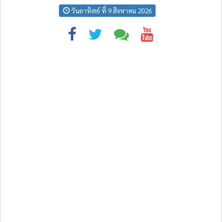
วันอาทิตย์ ที่ 9 สิงหาคม 2026