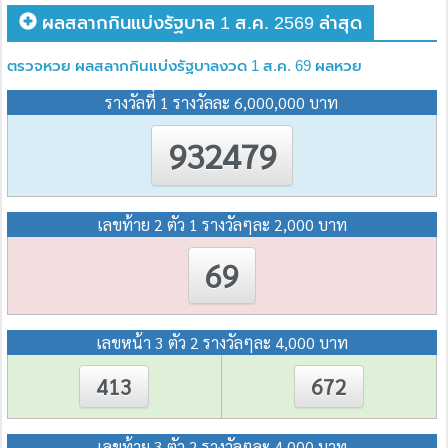
ผลสลากกินแบ่งรัฐบาล 1 ส.ค. 2569 ล่าสุด
ตรวจหวย ผลสลากกินแบ่งรัฐบาลงวด 1 ส.ค. 69 ผลหวย
รางวัลที่ 1 รางวัลละ 6,000,000 บาท
932479
เลขท้าย 2 ตัว 1 รางวัลๆละ 2,000 บาท
69
เลขหน้า 3 ตัว 2 รางวัลๆละ 4,000 บาท
413
672
เลขท้าย 3 ตัว 2 รางวัลๆละ 4,000 บาท