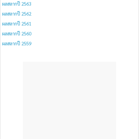
ผลสลากปี 2563
ผลสลากปี 2562
ผลสลากปี 2561
ผลสลากปี 2560
ผลสลากปี 2559