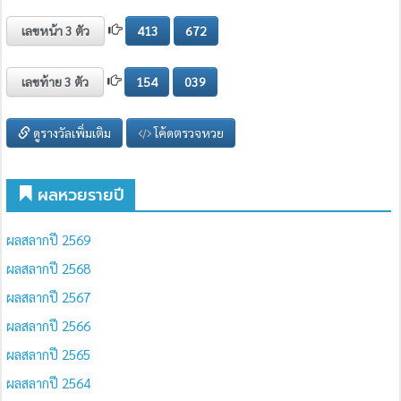
เลขหน้า 3 ตัว
413
672
เลขท้าย 3 ตัว
154
039
ดูรางวัลเพิ่มเติม
โค้ดตรวจหวย
ผลหวยรายปี
ผลสลากปี 2569
ผลสลากปี 2568
ผลสลากปี 2567
ผลสลากปี 2566
ผลสลากปี 2565
ผลสลากปี 2564