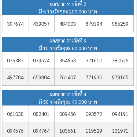
ผลสลาก รางวัลที่ 2
มี 5 รางวัลๆละ 200,000 บาท
397674
439057
484003
879194
985259
ผลสลาก รางวัลที่ 3
มี 10 รางวัลๆละ 80,000 บาท
035383
079524
354653
371610
380525
497784
659804
761407
771930
978165
ผลสลาก รางวัลที่ 4
มี 50 รางวัลๆละ 40,000 บาท
061038
082401
089456
093572
094191
094576
094764
103661
119529
131971