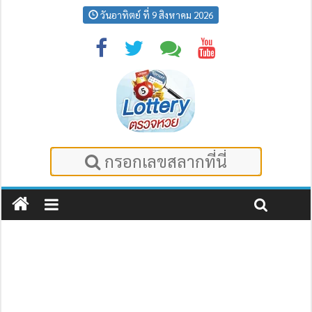
วันอาทิตย์ ที่ 9 สิงหาคม 2026