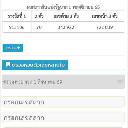
ผลสลากกินแบ่งรัฐบาล 1 พฤศจิกายน 65
รางวัลที่ 1
2 ตัว
เลขท้าย 3 ตัว
เลขหน้า 3 ตัว
913106
70
343 922
722 839
อ่านต่อ
ตรวจหวยตัวเลขหลายใบ