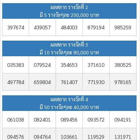
ผลสลาก รางวัลที่ 2
มี 5 รางวัลๆละ 200,000 บาท
397674
439057
484003
879194
985259
ผลสลาก รางวัลที่ 3
มี 10 รางวัลๆละ 80,000 บาท
035383
079524
354653
371610
380525
497784
659804
761407
771930
978165
ผลสลาก รางวัลที่ 4
มี 50 รางวัลๆละ 40,000 บาท
061038
082401
089456
093572
094191
094576
094764
103661
119529
131971