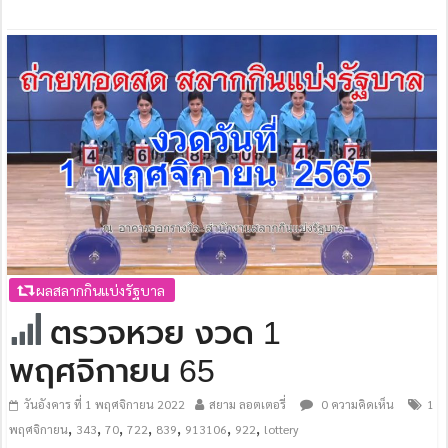
ผลสลากกินแบ่งรัฐบาล
ตรวจหวย งวด 1
พฤศจิกายน 65
วันอังคาร ที่ 1 พฤศจิกายน 2022
สยาม ลอตเตอรี่
0 ความคิดเห็น
1
,
,
,
,
,
,
,
พฤศจิกายน
343
70
722
839
913106
922
lottery