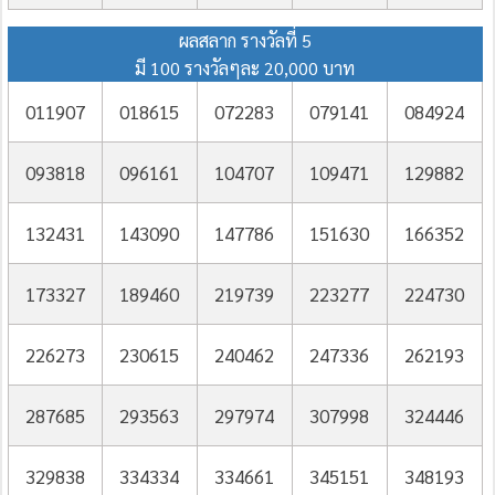
ผลสลาก รางวัลที่ 5
มี 100 รางวัลๆละ 20,000 บาท
011907
018615
072283
079141
084924
093818
096161
104707
109471
129882
132431
143090
147786
151630
166352
173327
189460
219739
223277
224730
226273
230615
240462
247336
262193
287685
293563
297974
307998
324446
329838
334334
334661
345151
348193